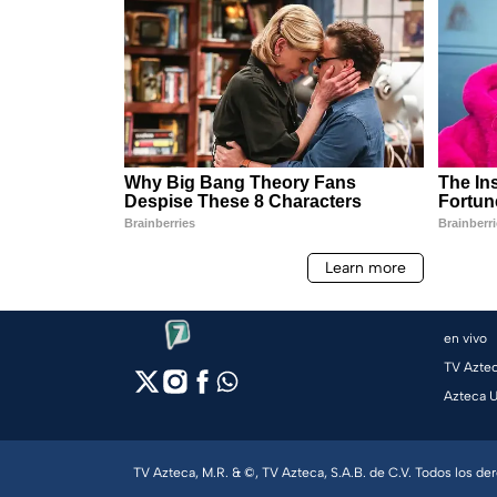
en vivo
TV Azte
Azteca 
TV Azteca, M.R. & ©, TV Azteca, S.A.B. de C.V. Todos los d