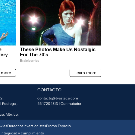
CONTACTO
21,
contacto@tvazteca.com
l Pedregal,
55 1720 1313
| Conmutador
co, México.
okies
Derechos
Inversionistas
Promo Espacio
 integridad y cumplimiento