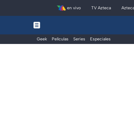
en vivo
TV Azteca
Aztec
Geek
Películas
Series
Especiales