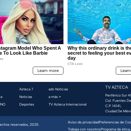
TV AZTECA
Azteca 7
adn Noticias
Periférico Sur 41
ca
Noticias
a más +
Col. Fuentes De
UNO
Deportes
TV Azteca Internacional
C.P. 14141,
Ciudad De Méxi
Aviso de privacidad
Preferencias de Co
erechos reservados, 2025.
Trabaja con nosotros
Programa de ética,