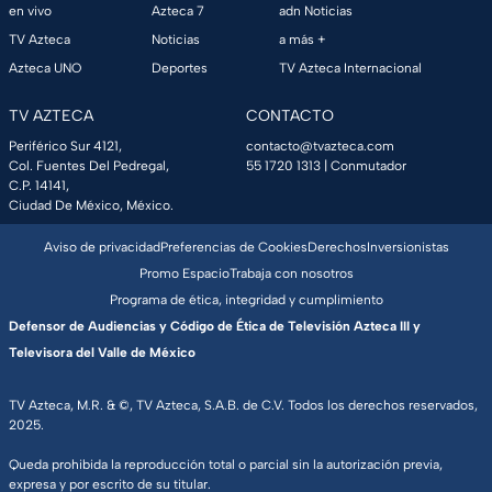
en vivo
Azteca 7
adn Noticias
TV Azteca
Noticias
a más +
Azteca UNO
Deportes
TV Azteca Internacional
TV AZTECA
CONTACTO
Periférico Sur 4121,
contacto@tvazteca.com
Col. Fuentes Del Pedregal,
55 1720 1313
| Conmutador
C.P. 14141,
Ciudad De México, México.
Aviso de privacidad
Preferencias de Cookies
Derechos
Inversionistas
Promo Espacio
Trabaja con nosotros
Programa de ética, integridad y cumplimiento
Defensor de Audiencias y Código de Ética de Televisión Azteca III y
Televisora del Valle de México
TV Azteca, M.R. & ©, TV Azteca, S.A.B. de C.V. Todos los derechos reservados,
2025.
Queda prohibida la reproducción total o parcial sin la autorización previa,
expresa y por escrito de su titular.