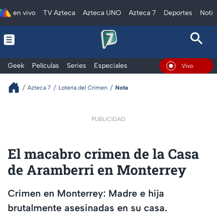
en vivo
TV Azteca
Azteca UNO
Azteca 7
Deportes
Notic
Geek
Películas
Series
Especiales
En Vivo
Azteca 7
Lotería del Crimen
Nota
PUBLICIDAD
El macabro crimen de la Casa
de Aramberri en Monterrey
Crimen en Monterrey: Madre e hija
brutalmente asesinadas en su casa.