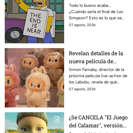
temporada 40? Actriz
Todo lo bueno acaba...
¿Cuándo sería el final de Los
de Bart Simpson da
Simpson? Esto es lo que se
IMPACTANTE
sabe:
07 agosto, 2026
declaración
Revelan detalles de la
nueva película de
Labubu: de qué tratará
Simon Farnaby, director de la
próxima película live-action de
y cuándo se estrena
los Labubu, revela de qué
tratará la cinta. Aquí te
07 agosto, 2026
contamos los detalles.
¿Se CANCELA "El Juego
del Calamar", versión