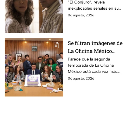
“El Conjuro”, revela
señales en su cuerpo
inexplicables señales en su
durante la grabación de
cuerpo durante el rodaje de la
06 agosto, 2026
la película
película
Se filtran imágenes de
La Oficina México
temporada 2 y un
Parece que la segunda
temporada de La Oficina
detalle desata teorías
México está cada vez más
entre los fans
cerca, pues el elenco ya se
06 agosto, 2026
encuentra en grabaciones y ya
se filtraron las primeras
imágenes del set.