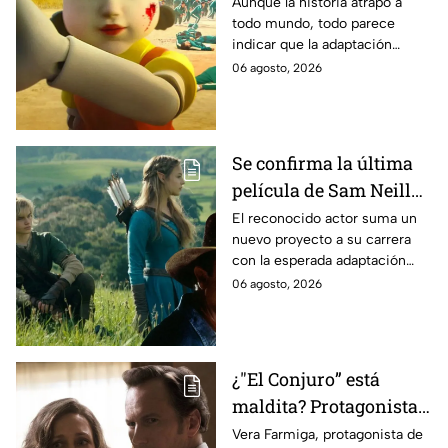
Estados Unidos? Esto
Aunque la historia atrapó a
todo mundo, todo parece
es lo que se sabe al
indicar que la adaptación
momento
podría ser cancelada:
06 agosto, 2026
Se confirma la última
película de Sam Neill
antes de morir: esto es
El reconocido actor suma un
nuevo proyecto a su carrera
lo que se sabe hasta
con la esperada adaptación
ahora
cinematográfica del popular
06 agosto, 2026
videojuego.
¿"El Conjuro” está
maldita? Protagonista
revela INQUIETANTES
Vera Farmiga, protagonista de