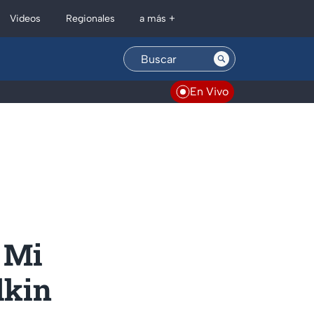
Regionales
Videos
a más +
En Vivo
 Mi
lkin