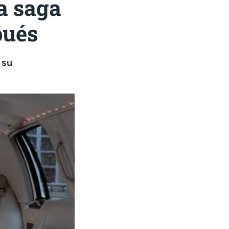
la saga
pués
 su