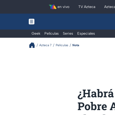
en vivo
TV Azteca
Aztec
Geek
Películas
Series
Especiales
Azteca 7
Películas
Nota
¿Habrá
Pobre 