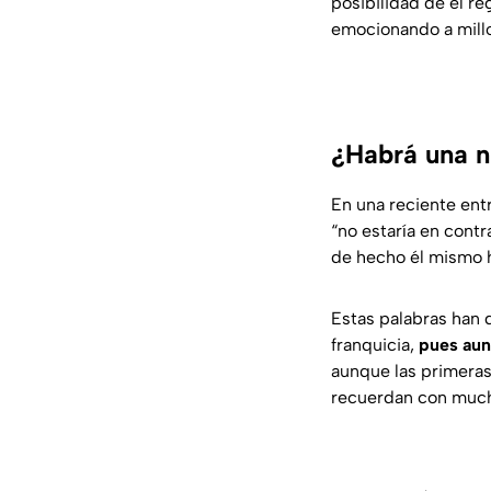
posibilidad de el r
emocionando a millo
¿Habrá una n
En una reciente ent
“no estaría en contr
de hecho él mismo ha
Estas palabras han 
franquicia,
pues aun
aunque las primeras
recuerdan con much