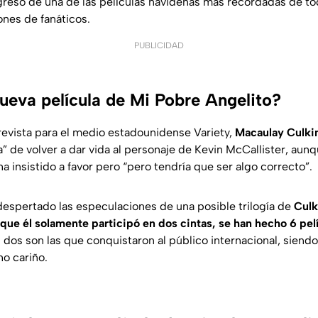
egreso de una de las películas navideñas más recordadas de to
nes de fanáticos.
PUBLICIDAD
ueva película de Mi Pobre Angelito?
revista para el medio estadounidense
Variety,
Macaulay Culki
a” de volver a dar vida al personaje de Kevin McCallister, aun
 insistido a favor pero “pero tendría que ser algo correcto”.
despertado las especulaciones de una posible trilogía de
Culk
que él solamente participó en dos cintas, se han hecho 6 pelí
 dos son las que conquistaron al público internacional, siendo
o cariño.