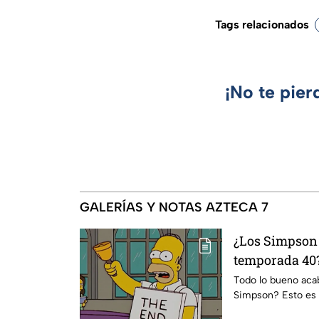
Tags relacionados
¡No te pier
GALERÍAS Y NOTAS AZTECA 7
¿Los Simpson 
temporada 40?
da IMPACTANT
Todo lo bueno acaba
Simpson? Esto es 