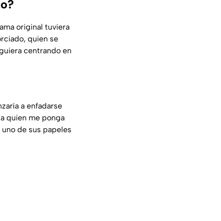
to?
ama original tuviera
rciado, quien se
siguiera centrando en
nzaría a enfadarse
ría quien me ponga
 uno de sus papeles