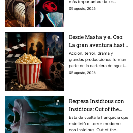
más importantes de los
últimos años.
05 agosto, 2026
Desde Masha y el Oso:
La gran aventura hasta
El Final de la Calle Oak
Acción, terror, drama y
grandes producciones forman
con Anne Hathaway.
parte de la cartelera de agosto
Esta es la lista
en México.
05 agosto, 2026
completa de los
estrenos en cines para
agosto de 2026 en
México
Regresa Insidious con
Insidious: Out of the
Further; esto revela el
Está de vuelta la franquicia que
redefinió el terror moderno
aterrador primer tráiler
con Insidious: Out of the