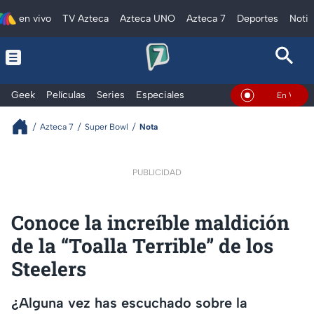
en vivo
TV Azteca
Azteca UNO
Azteca 7
Deportes
Notic
Geek
Películas
Series
Especiales
En Vivo
Azteca 7
Super Bowl
Nota
PUBLICIDAD
Conoce la increíble maldición
de la “Toalla Terrible” de los
Steelers
¿Alguna vez has escuchado sobre la