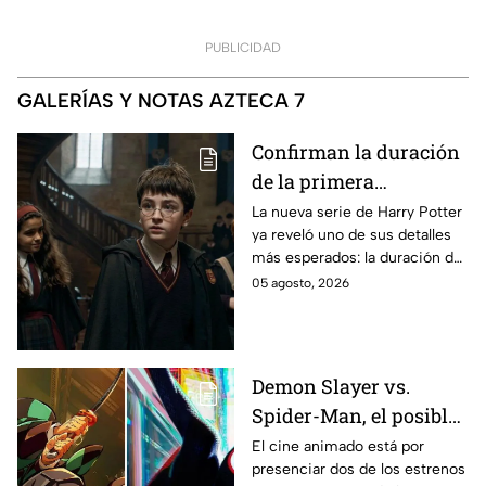
PUBLICIDAD
GALERÍAS Y NOTAS AZTECA 7
Confirman la duración
de la primera
temporada de Harry
La nueva serie de Harry Potter
ya reveló uno de sus detalles
Potter y emocionará a
más esperados: la duración de
los fans de los libros
la primera temporada basada
05 agosto, 2026
en los libros de J.K. Rowling.
Demon Slayer vs.
Spider-Man, el posible
gran enfrentamiento
El cine animado está por
presenciar dos de los estrenos
en taquilla del 2027