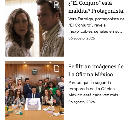
¿"El Conjuro” está
maldita? Protagonista
revela INQUIETANTES
Vera Farmiga, protagonista de
“El Conjuro”, revela
señales en su cuerpo
inexplicables señales en su
durante la grabación de
cuerpo durante el rodaje de la
06 agosto, 2026
la película
película
Se filtran imágenes de
La Oficina México
temporada 2 y un
Parece que la segunda
temporada de La Oficina
detalle desata teorías
México está cada vez más
entre los fans
cerca, pues el elenco ya se
06 agosto, 2026
encuentra en grabaciones y ya
se filtraron las primeras
imágenes del set.