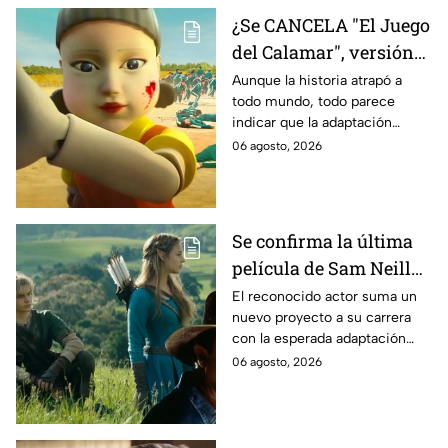
¿Se CANCELA "El Juego
del Calamar", versión
Estados Unidos? Esto
Aunque la historia atrapó a
todo mundo, todo parece
es lo que se sabe al
indicar que la adaptación
momento
podría ser cancelada:
06 agosto, 2026
Se confirma la última
película de Sam Neill
antes de morir: esto es
El reconocido actor suma un
nuevo proyecto a su carrera
lo que se sabe hasta
con la esperada adaptación
ahora
cinematográfica del popular
06 agosto, 2026
videojuego.