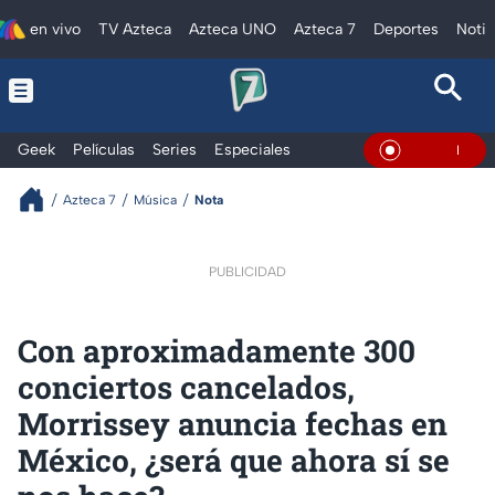
en vivo
TV Azteca
Azteca UNO
Azteca 7
Deportes
Notic
Geek
Películas
Series
Especiales
En Vivo
Azteca 7
Música
Nota
PUBLICIDAD
Con aproximadamente 300
conciertos cancelados,
Morrissey anuncia fechas en
México, ¿será que ahora sí se