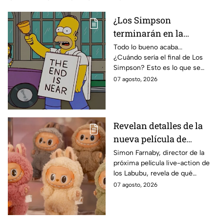
¿Los Simpson
terminarán en la
temporada 40? Actriz
Todo lo bueno acaba...
¿Cuándo sería el final de Los
de Bart Simpson da
Simpson? Esto es lo que se
IMPACTANTE
sabe:
07 agosto, 2026
declaración
Revelan detalles de la
nueva película de
Labubu: de qué tratará
Simon Farnaby, director de la
próxima película live-action de
y cuándo se estrena
los Labubu, revela de qué
tratará la cinta. Aquí te
07 agosto, 2026
contamos los detalles.