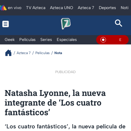
en vivo
TV Azteca
Azteca UNO
Azteca 7
Deportes
Notic
Geek
Películas
Series
Especiales
En Vivo
Azteca 7
Películas
Nota
PUBLICIDAD
Natasha Lyonne, la nueva
integrante de ‘Los cuatro
fantásticos’
‘Los cuatro fantásticos’, la nueva película de