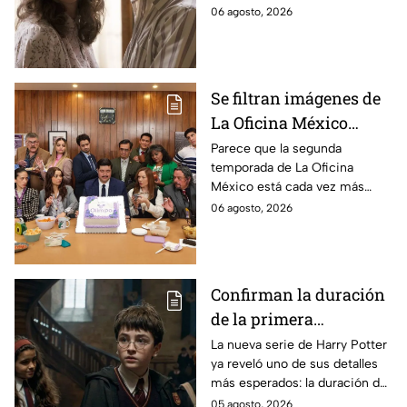
cuerpo durante el rodaje de la
06 agosto, 2026
la película
película
Se filtran imágenes de
La Oficina México
temporada 2 y un
Parece que la segunda
temporada de La Oficina
detalle desata teorías
México está cada vez más
entre los fans
cerca, pues el elenco ya se
06 agosto, 2026
encuentra en grabaciones y ya
se filtraron las primeras
imágenes del set.
Confirman la duración
de la primera
temporada de Harry
La nueva serie de Harry Potter
ya reveló uno de sus detalles
Potter y emocionará a
más esperados: la duración de
los fans de los libros
la primera temporada basada
05 agosto, 2026