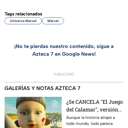
Tags relacionados
Universo Marvel
Marvel
¡No te pierdas nuestro contenido, sigue a
Azteca 7 en Google News!
PUBLICIDAD
GALERÍAS Y NOTAS AZTECA 7
¿Se CANCELA "El Juego
del Calamar", versión
Estados Unidos? Esto
Aunque la historia atrapó a
todo mundo, todo parece
es lo que se sabe al