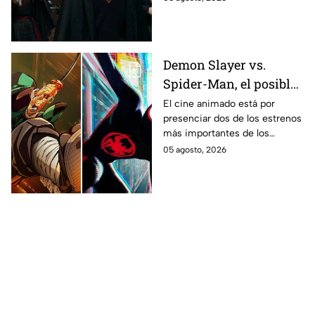
en los libros de J.K. Rowling.
Demon Slayer vs.
Spider-Man, el posible
gran enfrentamiento
El cine animado está por
presenciar dos de los estrenos
en taquilla del 2027
más importantes de los
últimos años.
05 agosto, 2026