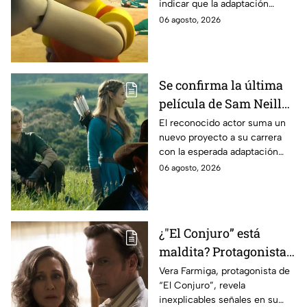
indicar que la adaptación
momento
podría ser cancelada:
06 agosto, 2026
Se confirma la última
película de Sam Neill
antes de morir: esto es
El reconocido actor suma un
nuevo proyecto a su carrera
lo que se sabe hasta
con la esperada adaptación
ahora
cinematográfica del popular
06 agosto, 2026
videojuego.
¿"El Conjuro” está
maldita? Protagonista
revela INQUIETANTES
Vera Farmiga, protagonista de
“El Conjuro”, revela
señales en su cuerpo
inexplicables señales en su
durante la grabación de