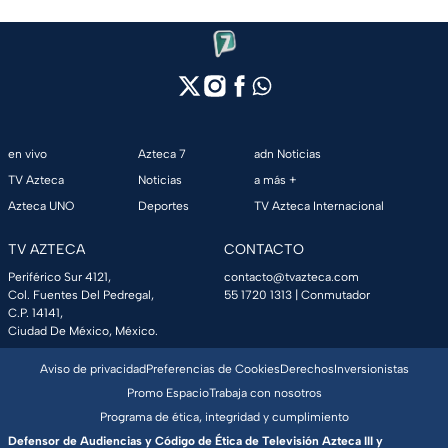
en vivo
Azteca 7
adn Noticias
TV Azteca
Noticias
a más +
Azteca UNO
Deportes
TV Azteca Internacional
TV AZTECA
CONTACTO
Periférico Sur 4121,
contacto@tvazteca.com
Col. Fuentes Del Pedregal,
55 1720 1313
| Conmutador
C.P. 14141,
Ciudad De México, México.
Aviso de privacidad
Preferencias de Cookies
Derechos
Inversionistas
Promo Espacio
Trabaja con nosotros
Programa de ética, integridad y cumplimiento
Defensor de Audiencias y Código de Ética de Televisión Azteca III y