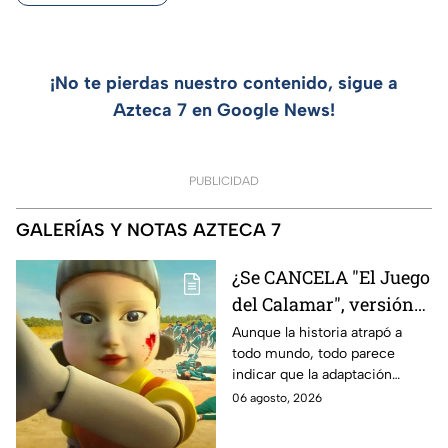
¡No te pierdas nuestro contenido, sigue a
Azteca 7 en Google News!
PUBLICIDAD
GALERÍAS Y NOTAS AZTECA 7
¿Se CANCELA "El Juego
del Calamar", versión
Estados Unidos? Esto
Aunque la historia atrapó a
todo mundo, todo parece
es lo que se sabe al
indicar que la adaptación
momento
podría ser cancelada:
06 agosto, 2026