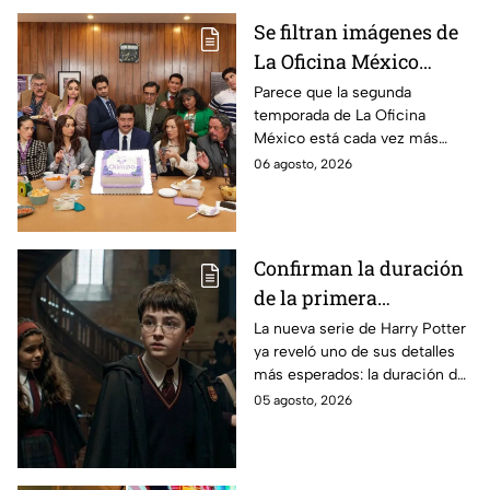
Se filtran imágenes de
La Oficina México
temporada 2 y un
Parece que la segunda
temporada de La Oficina
detalle desata teorías
México está cada vez más
entre los fans
cerca, pues el elenco ya se
06 agosto, 2026
encuentra en grabaciones y ya
se filtraron las primeras
imágenes del set.
Confirman la duración
de la primera
temporada de Harry
La nueva serie de Harry Potter
ya reveló uno de sus detalles
Potter y emocionará a
más esperados: la duración de
los fans de los libros
la primera temporada basada
05 agosto, 2026
en los libros de J.K. Rowling.