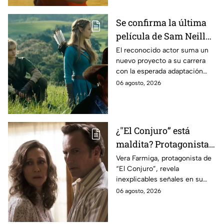
Se confirma la última
película de Sam Neill
antes de morir: esto es
El reconocido actor suma un
nuevo proyecto a su carrera
lo que se sabe hasta
con la esperada adaptación
ahora
cinematográfica del popular
06 agosto, 2026
videojuego.
¿"El Conjuro” está
maldita? Protagonista
revela INQUIETANTES
Vera Farmiga, protagonista de
“El Conjuro”, revela
señales en su cuerpo
inexplicables señales en su
durante la grabación de
cuerpo durante el rodaje de la
06 agosto, 2026
la película
película