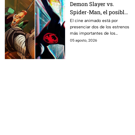
Demon Slayer vs.
Spider-Man, el posible
gran enfrentamiento
El cine animado está por
presenciar dos de los estrenos
en taquilla del 2027
más importantes de los
últimos años.
05 agosto, 2026