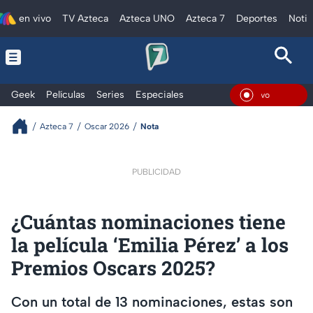
en vivo
TV Azteca
Azteca UNO
Azteca 7
Deportes
Notic
Geek
Películas
Series
Especiales
En Vivo
Azteca 7
Oscar 2026
Nota
PUBLICIDAD
¿Cuántas nominaciones tiene
la película ‘Emilia Pérez’ a los
Premios Oscars 2025?
Con un total de 13 nominaciones, estas son