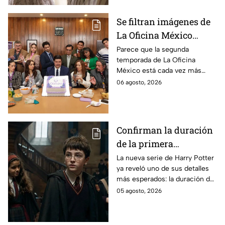
Se filtran imágenes de
La Oficina México
temporada 2 y un
Parece que la segunda
temporada de La Oficina
detalle desata teorías
México está cada vez más
entre los fans
cerca, pues el elenco ya se
06 agosto, 2026
encuentra en grabaciones y ya
se filtraron las primeras
imágenes del set.
Confirman la duración
de la primera
temporada de Harry
La nueva serie de Harry Potter
ya reveló uno de sus detalles
Potter y emocionará a
más esperados: la duración de
los fans de los libros
la primera temporada basada
05 agosto, 2026
en los libros de J.K. Rowling.