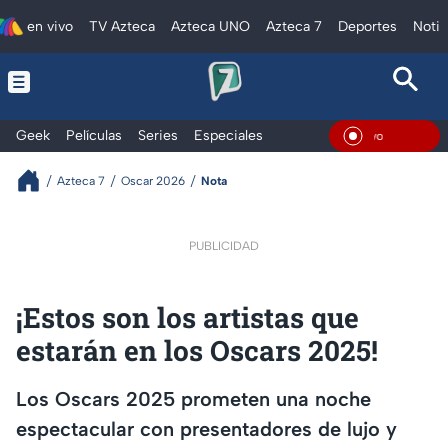
en vivo
TV Azteca
Azteca UNO
Azteca 7
Deportes
Notic
Geek
Películas
Series
Especiales
En Viv
Azteca 7
Oscar 2026
Nota
PUBLICIDAD
¡Estos son los artistas que
estarán en los Oscars 2025!
Los Oscars 2025 prometen una noche
espectacular con presentadores de lujo y