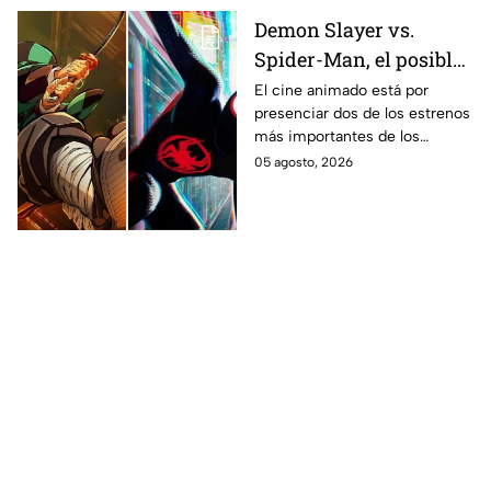
Demon Slayer vs.
Spider-Man, el posible
gran enfrentamiento
El cine animado está por
presenciar dos de los estrenos
en taquilla del 2027
más importantes de los
últimos años.
05 agosto, 2026