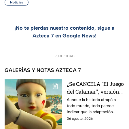
Noticias
¡No te pierdas nuestro contenido, sigue a
Azteca 7 en Google News!
PUBLICIDAD
GALERÍAS Y NOTAS AZTECA 7
¿Se CANCELA "El Juego
del Calamar", versión
Estados Unidos? Esto
Aunque la historia atrapó a
todo mundo, todo parece
es lo que se sabe al
indicar que la adaptación
momento
podría ser cancelada:
06 agosto, 2026