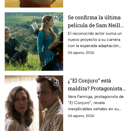
Se confirma la última
película de Sam Neill
antes de morir: esto es
El reconocido actor suma un
nuevo proyecto a su carrera
lo que se sabe hasta
con la esperada adaptación
ahora
cinematográfica del popular
06 agosto, 2026
videojuego.
¿"El Conjuro” está
maldita? Protagonista
revela INQUIETANTES
Vera Farmiga, protagonista de
“El Conjuro”, revela
señales en su cuerpo
inexplicables señales en su
durante la grabación de
cuerpo durante el rodaje de la
06 agosto, 2026
la película
película