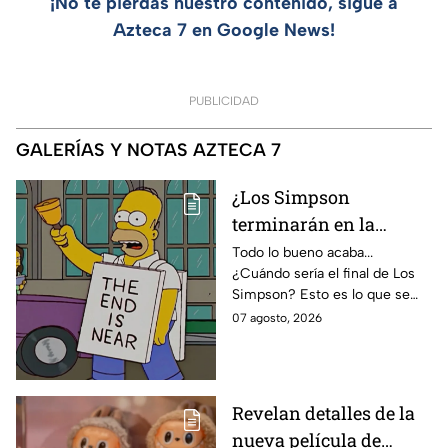
¡No te pierdas nuestro contenido, sigue a
Azteca 7 en Google News!
PUBLICIDAD
GALERÍAS Y NOTAS AZTECA 7
¿Los Simpson
terminarán en la
temporada 40? Actriz
Todo lo bueno acaba...
¿Cuándo sería el final de Los
de Bart Simpson da
Simpson? Esto es lo que se
IMPACTANTE
sabe:
07 agosto, 2026
declaración
Revelan detalles de la
nueva película de