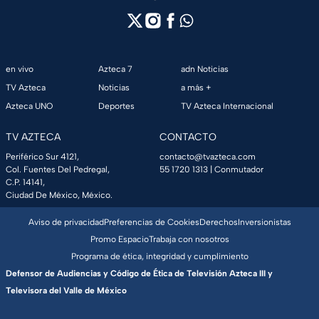
en vivo
Azteca 7
adn Noticias
TV Azteca
Noticias
a más +
Azteca UNO
Deportes
TV Azteca Internacional
TV AZTECA
CONTACTO
Periférico Sur 4121,
contacto@tvazteca.com
Col. Fuentes Del Pedregal,
55 1720 1313
| Conmutador
C.P. 14141,
Ciudad De México, México.
Aviso de privacidad
Preferencias de Cookies
Derechos
Inversionistas
Promo Espacio
Trabaja con nosotros
Programa de ética, integridad y cumplimiento
Defensor de Audiencias y Código de Ética de Televisión Azteca III y
Televisora del Valle de México