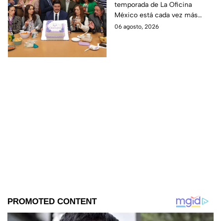
temporada de La Oficina
detalle desata teorías
México está cada vez más
entre los fans
cerca, pues el elenco ya se
06 agosto, 2026
encuentra en grabaciones y ya
se filtraron las primeras
imágenes del set.