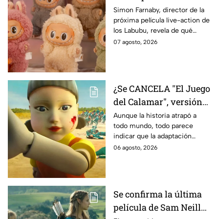
Labubu: de qué tratará
Simon Farnaby, director de la
próxima película live-action de
y cuándo se estrena
los Labubu, revela de qué
tratará la cinta. Aquí te
07 agosto, 2026
contamos los detalles.
¿Se CANCELA "El Juego
del Calamar", versión
Estados Unidos? Esto
Aunque la historia atrapó a
todo mundo, todo parece
es lo que se sabe al
indicar que la adaptación
momento
podría ser cancelada:
06 agosto, 2026
Se confirma la última
película de Sam Neill