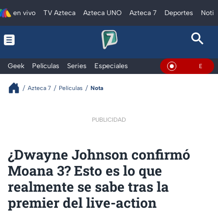
en vivo
TV Azteca
Azteca UNO
Azteca 7
Deportes
Notic
Geek
Películas
Series
Especiales
En Vivo
Azteca 7
Películas
Nota
PUBLICIDAD
¿Dwayne Johnson confirmó
Moana 3? Esto es lo que
realmente se sabe tras la
premier del live-action