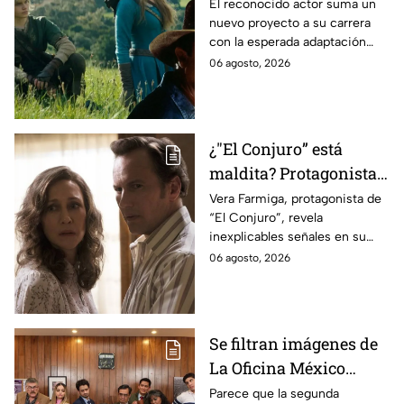
antes de morir: esto es
El reconocido actor suma un
nuevo proyecto a su carrera
lo que se sabe hasta
con la esperada adaptación
ahora
cinematográfica del popular
06 agosto, 2026
videojuego.
¿"El Conjuro” está
maldita? Protagonista
revela INQUIETANTES
Vera Farmiga, protagonista de
“El Conjuro”, revela
señales en su cuerpo
inexplicables señales en su
durante la grabación de
cuerpo durante el rodaje de la
06 agosto, 2026
la película
película
Se filtran imágenes de
La Oficina México
temporada 2 y un
Parece que la segunda