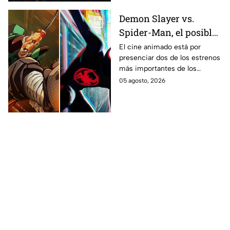
Demon Slayer vs.
Spider-Man, el posible
gran enfrentamiento
El cine animado está por
presenciar dos de los estrenos
en taquilla del 2027
más importantes de los
últimos años.
05 agosto, 2026