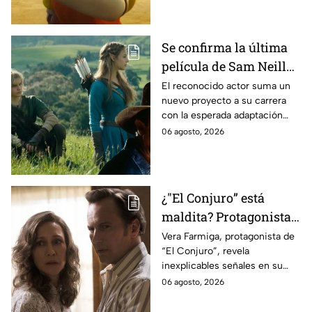
Se confirma la última
película de Sam Neill
antes de morir: esto es
El reconocido actor suma un
nuevo proyecto a su carrera
lo que se sabe hasta
con la esperada adaptación
ahora
cinematográfica del popular
06 agosto, 2026
videojuego.
¿"El Conjuro” está
maldita? Protagonista
revela INQUIETANTES
Vera Farmiga, protagonista de
“El Conjuro”, revela
señales en su cuerpo
inexplicables señales en su
durante la grabación de
cuerpo durante el rodaje de la
06 agosto, 2026
la película
película