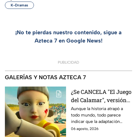
K-Dramas
¡No te pierdas nuestro contenido, sigue a
Azteca 7 en Google News!
PUBLICIDAD
GALERÍAS Y NOTAS AZTECA 7
¿Se CANCELA "El Juego
del Calamar", versión
Estados Unidos? Esto
Aunque la historia atrapó a
todo mundo, todo parece
es lo que se sabe al
indicar que la adaptación
momento
podría ser cancelada:
06 agosto, 2026