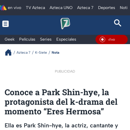
en vivo
TV Azteca
Azteca UNO
Azteca 7
Deportes
Notic
Geek
Películas
Series
Especiales
En Vivo
Azteca 7
K-Siete
Nota
PUBLICIDAD
Conoce a Park Shin-hye, la
protagonista del k-drama del
momento “Eres Hermosa”
Ella es Park Shin-hye, la actriz, cantante y