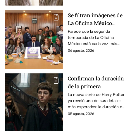
Se filtran imágenes de
La Oficina México
temporada 2 y un
Parece que la segunda
temporada de La Oficina
detalle desata teorías
México está cada vez más
entre los fans
cerca, pues el elenco ya se
06 agosto, 2026
encuentra en grabaciones y ya
se filtraron las primeras
imágenes del set.
Confirman la duración
de la primera
temporada de Harry
La nueva serie de Harry Potter
ya reveló uno de sus detalles
Potter y emocionará a
más esperados: la duración de
los fans de los libros
la primera temporada basada
05 agosto, 2026
en los libros de J.K. Rowling.