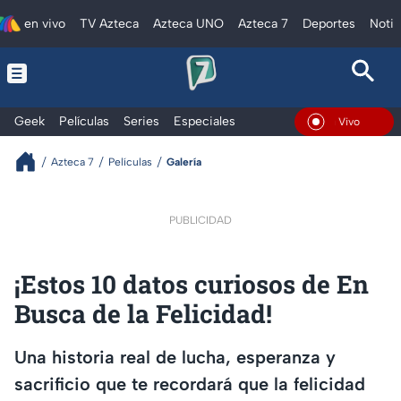
en vivo
TV Azteca
Azteca UNO
Azteca 7
Deportes
Notic
Geek
Películas
Series
Especiales
En Vivo
Azteca 7
Películas
Galería
PUBLICIDAD
¡Estos 10 datos curiosos de En
Busca de la Felicidad!
Una historia real de lucha, esperanza y
sacrificio que te recordará que la felicidad