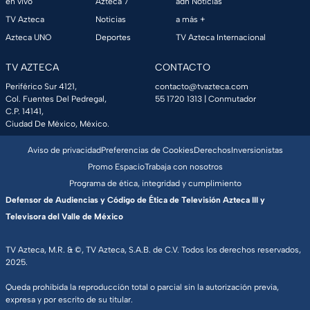
en vivo
Azteca 7
adn Noticias
TV Azteca
Noticias
a más +
Azteca UNO
Deportes
TV Azteca Internacional
TV AZTECA
CONTACTO
Periférico Sur 4121,
contacto@tvazteca.com
Col. Fuentes Del Pedregal,
55 1720 1313
| Conmutador
C.P. 14141,
Ciudad De México, México.
Aviso de privacidad
Preferencias de Cookies
Derechos
Inversionistas
Promo Espacio
Trabaja con nosotros
Programa de ética, integridad y cumplimiento
Defensor de Audiencias y Código de Ética de Televisión Azteca III y
Televisora del Valle de México
TV Azteca, M.R. & ©, TV Azteca, S.A.B. de C.V. Todos los derechos reservados,
2025.
Queda prohibida la reproducción total o parcial sin la autorización previa,
expresa y por escrito de su titular.