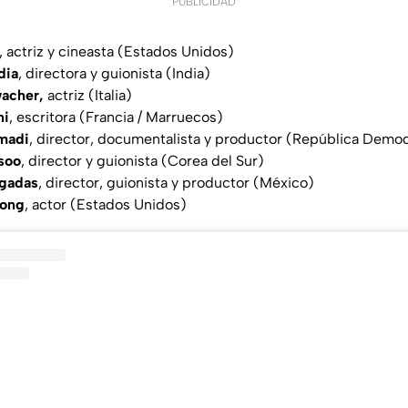
PUBLICIDAD
, actriz y cineasta (Estados Unidos)
dia
, directora y guionista (India)
acher,
actriz (Italia)
ni
, escritora (Francia / Marruecos)
madi
, director, documentalista y productor (República Demo
soo
, director y guionista (Corea del Sur)
ygadas
, director, guionista y productor (México)
rong
, actor (Estados Unidos)