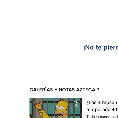
¡No te pier
GALERÍAS Y NOTAS AZTECA 7
¿Los Simpson 
temporada 40?
da IMPACTANT
Todo lo bueno acaba