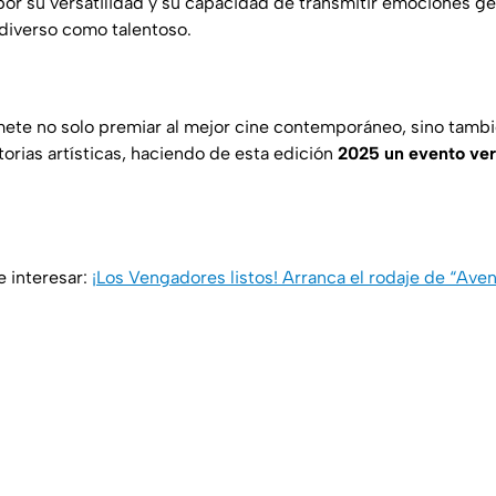
por su versatilidad y su capacidad de transmitir emociones g
 diverso como talentoso.
mete no solo premiar al mejor cine contemporáneo, sino tambi
torias artísticas, haciendo de esta edición
2025 un evento ve
 interesar:
¡Los Vengadores listos! Arranca el rodaje de “Av