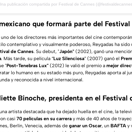
Una publicación compartida por Festival de Cannes (@festivaldecannes
 mexicano que formará parte del Festiva
 uno de los directores más importantes del cine contemporá
tilo contemplativo y visualmente poderoso, Reygadas ha sido
tival de Cannes
. Su debut, "
Japón"
(2002), ganó una mención 
a
. Más tarde, su película “
Luz Silenciosa
” (2007) ganó el
Prem
ue "
Post-Tenebras Lux"
(2012) le valió el premio a
mejor direc
ratar lo humano en su estado más puro, Reygadas aporta al j
nda y reconocida a nivel internacional.
iette Binoche, presidenta en el Festival
na artista destacada que ha dejado huella en el cine, la televisi
Con casi
70 películas en su carrera
y más de 40 años de trayect
nes, Berlín, Venecia, además de
ganar un Oscar
, un
BAFTA
y 