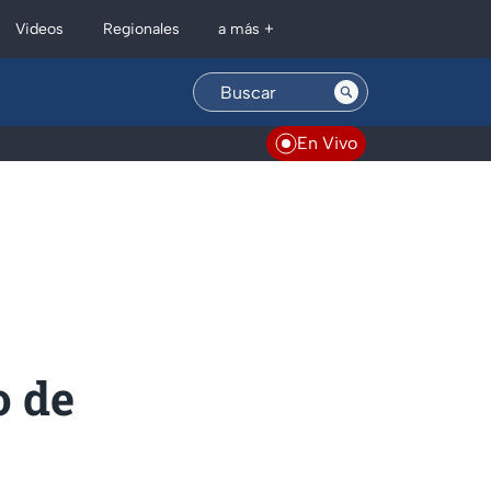
Regionales
Videos
a más +
En Vivo
o de