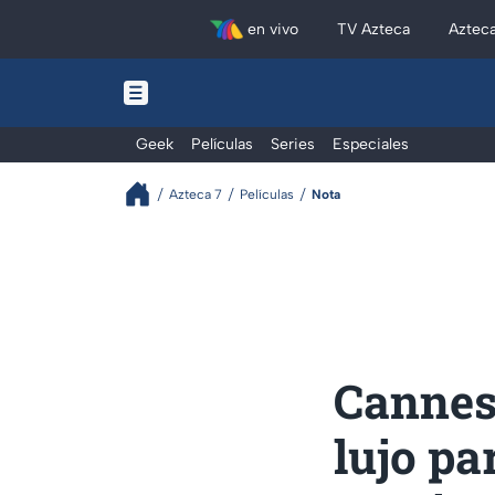
en vivo
TV Azteca
Aztec
Geek
Películas
Series
Especiales
Azteca 7
Películas
Nota
Cannes
lujo pa