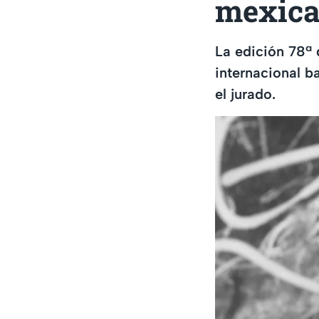
mexica
La edición 78ª 
internacional b
el jurado.