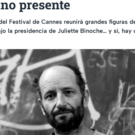
no presente
del Festival de Cannes reunirá grandes figuras de
ajo la presidencia de Juliette Binoche… y sí, ha