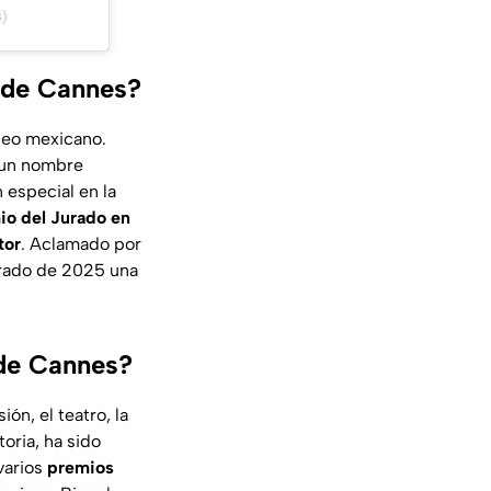
)
l de Cannes?
neo mexicano.
 un nombre
especial en la
io del Jurado en
tor
. Aclamado por
urado de 2025 una
 de Cannes?
ón, el teatro, la
oria, ha sido
varios
premios