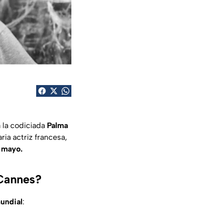
á la codiciada
Palma
ria actriz francesa,
e mayo.
 Cannes?
mundial
: