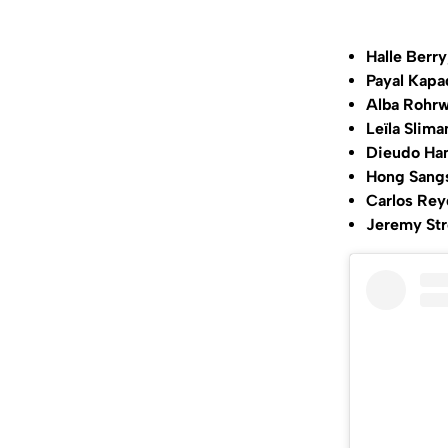
Halle Berry
Payal Kapa
Alba Rohrw
Leïla Slima
Dieudo Ha
Hong Sang
Carlos Re
Jeremy St