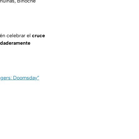
enuinas, Binoche
én celebrar el
cruce
rdaderamente
engers: Doomsday”