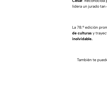
César
. Reconocida 
lidera un jurado tan
La 78.ª edición pro
de culturas
y trayec
inolvidable.
También te puede