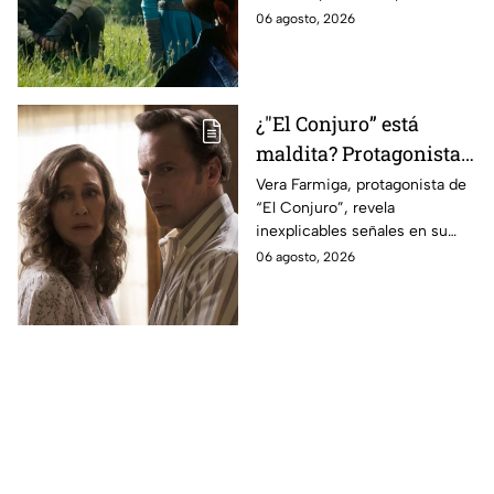
ahora
cinematográfica del popular
06 agosto, 2026
videojuego.
¿"El Conjuro” está
maldita? Protagonista
revela INQUIETANTES
Vera Farmiga, protagonista de
“El Conjuro”, revela
señales en su cuerpo
inexplicables señales en su
durante la grabación de
cuerpo durante el rodaje de la
06 agosto, 2026
la película
película