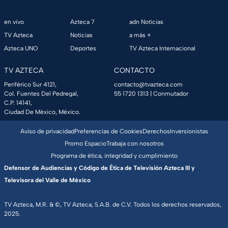
en vivo
Azteca 7
adn Noticias
TV Azteca
Noticias
a más +
Azteca UNO
Deportes
TV Azteca Internacional
TV AZTECA
CONTACTO
Periférico Sur 4121,
contacto@tvazteca.com
Col. Fuentes Del Pedregal,
55 1720 1313
| Conmutador
C.P. 14141,
Ciudad De México, México.
Aviso de privacidad
Preferencias de Cookies
Derechos
Inversionistas
Promo Espacio
Trabaja con nosotros
Programa de ética, integridad y cumplimiento
Defensor de Audiencias y Código de Ética de Televisión Azteca III y
Televisora del Valle de México
TV Azteca, M.R. & ©, TV Azteca, S.A.B. de C.V. Todos los derechos reservados,
2025.