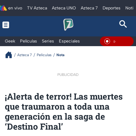
en vivo
TV Azteca
Azteca UNO
Azteca 7
Deportes
Notic
Geek
Películas
Series
Especiales
En Vivo
Azteca 7
Películas
Nota
PUBLICIDAD
¡Alerta de terror! Las muertes
que traumaron a toda una
generación en la saga de
‘Destino Final’