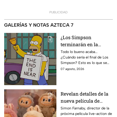
PUBLICIDAD
GALERÍAS Y NOTAS AZTECA 7
¿Los Simpson
terminarán en la
temporada 40? Actriz
Todo lo bueno acaba...
¿Cuándo sería el final de Los
de Bart Simpson da
Simpson? Esto es lo que se
IMPACTANTE
sabe:
07 agosto, 2026
declaración
Revelan detalles de la
nueva película de
Labubu: de qué tratará
Simon Farnaby, director de la
próxima película live-action de
y cuándo se estrena