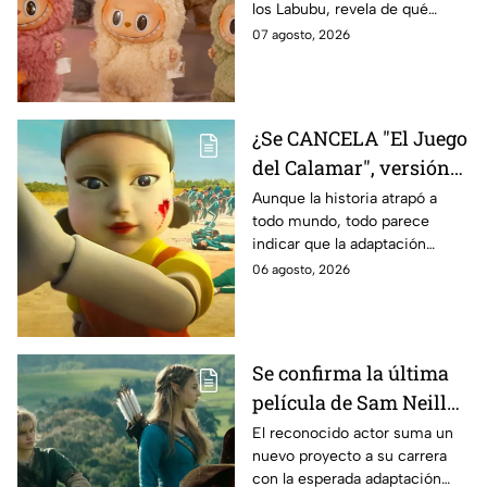
los Labubu, revela de qué
tratará la cinta. Aquí te
07 agosto, 2026
contamos los detalles.
¿Se CANCELA "El Juego
del Calamar", versión
Estados Unidos? Esto
Aunque la historia atrapó a
todo mundo, todo parece
es lo que se sabe al
indicar que la adaptación
momento
podría ser cancelada:
06 agosto, 2026
Se confirma la última
película de Sam Neill
antes de morir: esto es
El reconocido actor suma un
nuevo proyecto a su carrera
lo que se sabe hasta
con la esperada adaptación