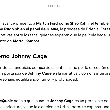
PUBLICIDAD
l avance presentó a
Martyn Ford como Shao Kahn
, el temibl
ne Rudolph en el papel de Kitana
, la princesa de Edenia. Esta
tivas entre los fans, quienes esperan que la película haga jus
ento de
Mortal Kombat
.
como Johnny Cage
r de la franquicia, compartió su entusiasmo por la dirección 
 importancia de
Johnny Cage
en la narrativa y cómo la interp
personaje, equilibrando humor y profundidad.
cQuoi
d señaló que, aunque
Johnny Cage
es un personaje con
la caricatura, y que la elección de Urban permite explorar un