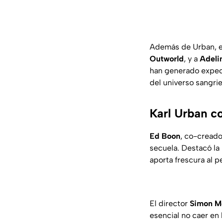
Además de Urban, e
Outworld
, y a
Adeli
han generado expecta
del universo sangri
Karl Urban 
Ed Boon
, co-creado
secuela. Destacó la
aporta frescura al 
El director
Simon M
esencial no caer en 