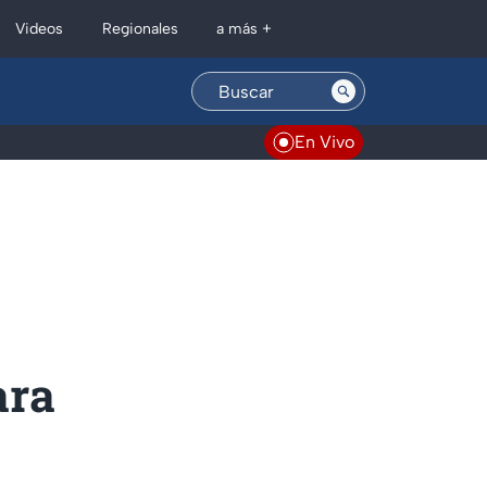
Regionales
Videos
a más +
En Vivo
ara