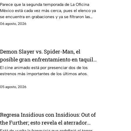
teorías entre los fans
Parece que la segunda temporada de La Oficina
México está cada vez más cerca, pues el elenco ya
se encuentra en grabaciones y ya se filtraron las
primeras imágenes del set.
06 agosto, 2026
Demon Slayer vs. Spider-Man, el
posible gran enfrentamiento en taquilla
del 2027
El cine animado está por presenciar dos de los
estrenos más importantes de los últimos años.
05 agosto, 2026
Regresa Insidious con Insidious: Out of
the Further; esto revela el aterrador
primer tráiler
Está de vuelta la franquicia que redefinió el terror