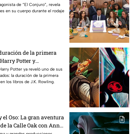
 cuerpo durante la
agonista de “El Conjuro”, revela
les en su cuerpo durante el rodaje
a película
duración de la primera
Harry Potter y
os fans de los libros
Harry Potter ya reveló uno de sus
ados: la duración de la primera
n los libros de J.K. Rowling.
 el Oso: La gran aventura
 de la Calle Oak con Anne
 es la lista completa de
rama y grandes producciones