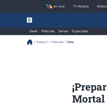
en vivo
TV Azteca
Aztec
Geek
Películas
Series
Especiales
Azteca 7
Películas
Nota
¡Prepar
Mortal