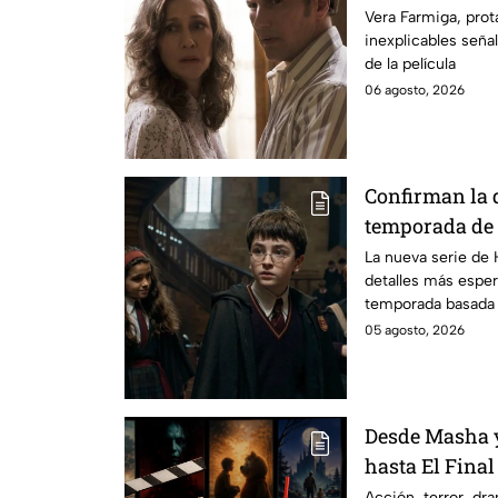
señales en su
Vera Farmiga, prot
inexplicables seña
grabación de l
de la película
06 agosto, 2026
Confirman la 
temporada de 
emocionará a l
La nueva serie de 
detalles más esper
temporada basada e
05 agosto, 2026
Desde Masha y
hasta El Final
Hathaway. Esta
Acción, terror, d