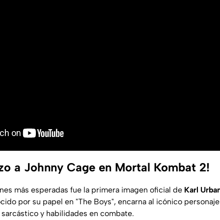
azo a Johnny Cage en Mortal Kombat 2!
ones más esperadas fue la primera imagen oficial de
Karl Urb
nocido por su papel en "The Boys", encarna al icónico personaj
o sarcástico y habilidades en combate.