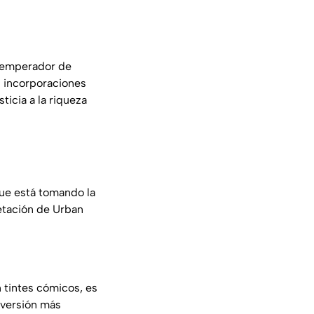
e emperador de
s incorporaciones
ticia a la riqueza
que está tomando la
retación de Urban
 tintes cómicos, es
a versión más