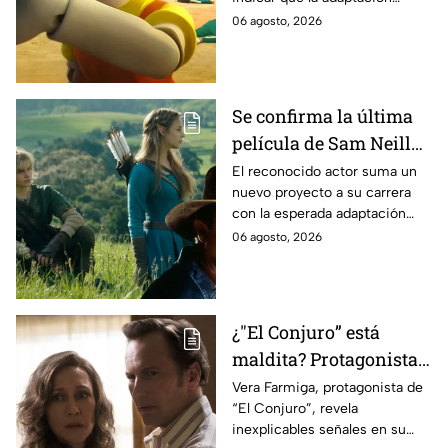
momento
podría ser cancelada:
06 agosto, 2026
Se confirma la última
película de Sam Neill
antes de morir: esto es
El reconocido actor suma un
nuevo proyecto a su carrera
lo que se sabe hasta
con la esperada adaptación
ahora
cinematográfica del popular
06 agosto, 2026
videojuego.
¿"El Conjuro” está
maldita? Protagonista
revela INQUIETANTES
Vera Farmiga, protagonista de
“El Conjuro”, revela
señales en su cuerpo
inexplicables señales en su
durante la grabación de