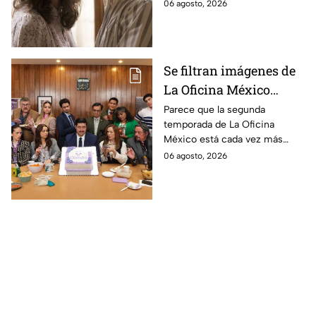
cuerpo durante el rodaje de la
06 agosto, 2026
la película
película
Se filtran imágenes de
La Oficina México
temporada 2 y un
Parece que la segunda
temporada de La Oficina
detalle desata teorías
México está cada vez más
entre los fans
cerca, pues el elenco ya se
06 agosto, 2026
encuentra en grabaciones y ya
se filtraron las primeras
imágenes del set.