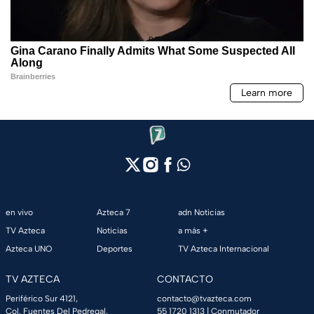
en vivo
Azteca 7
adn Noticias
TV Azteca
Noticias
a más +
Azteca UNO
Deportes
TV Azteca Internacional
TV AZTECA
CONTACTO
Periférico Sur 4121,
contacto@tvazteca.com
Col. Fuentes Del Pedregal,
55 1720 1313
| Conmutador