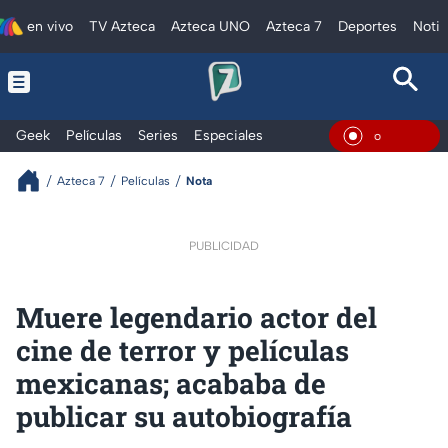
en vivo
TV Azteca
Azteca UNO
Azteca 7
Deportes
Notic
Geek
Películas
Series
Especiales
En Viv
Azteca 7
Películas
Nota
PUBLICIDAD
Muere legendario actor del
cine de terror y películas
mexicanas; acababa de
publicar su autobiografía