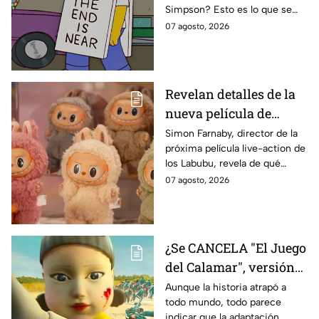
Simpson? Esto es lo que se
IMPACTANTE
sabe:
07 agosto, 2026
declaración
Revelan detalles de la
nueva película de
Labubu: de qué tratará
Simon Farnaby, director de la
próxima película live-action de
y cuándo se estrena
los Labubu, revela de qué
tratará la cinta. Aquí te
07 agosto, 2026
contamos los detalles.
¿Se CANCELA "El Juego
del Calamar", versión
Estados Unidos? Esto
Aunque la historia atrapó a
todo mundo, todo parece
es lo que se sabe al
indicar que la adaptación