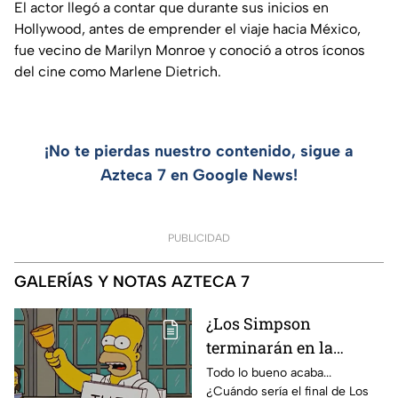
El actor llegó a contar que durante sus inicios en
Hollywood, antes de emprender el viaje hacia México,
fue vecino de Marilyn Monroe y conoció a otros íconos
del cine como Marlene Dietrich.
¡No te pierdas nuestro contenido, sigue a
Azteca 7 en Google News!
PUBLICIDAD
GALERÍAS Y NOTAS AZTECA 7
¿Los Simpson
terminarán en la
temporada 40? Actriz
Todo lo bueno acaba...
¿Cuándo sería el final de Los
de Bart Simpson da