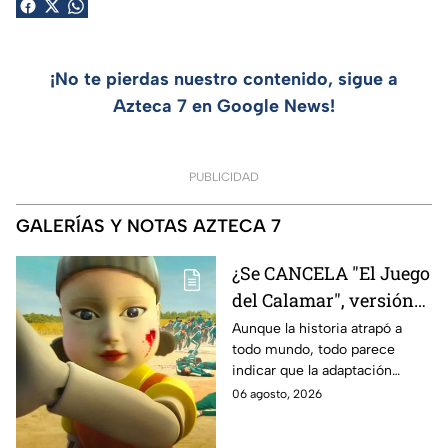
¡No te pierdas nuestro contenido, sigue a
Azteca 7 en Google News!
PUBLICIDAD
GALERÍAS Y NOTAS AZTECA 7
¿Se CANCELA "El Juego
del Calamar", versión
Estados Unidos? Esto
Aunque la historia atrapó a
todo mundo, todo parece
es lo que se sabe al
indicar que la adaptación
momento
podría ser cancelada:
06 agosto, 2026