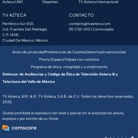
Azteca UNO
Deportes
TV Azteca Internacional
TV AZTECA
CONTACTO
Periférico Sur 4121,
contacto@tvazteca.com
Col. Fuentes Del Pedregal,
55 1720 1313
| Conmutador
C.P. 14141,
Ciudad De México, México.
Aviso de privacidad
Preferencias de Cookies
Derechos
Inversionistas
Promo Espacio
Trabaja con nosotros
Programa de ética, integridad y cumplimiento
Defensor de Audiencias y Código de Ética de Televisión Azteca III y
Televisora del Valle de México
TV Azteca, M.R. & ©, TV Azteca, S.A.B. de C.V. Todos los derechos reservados,
2025.
Queda prohibida la reproducción total o parcial sin la autorización previa,
expresa y por escrito de su titular.