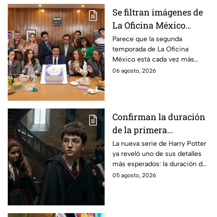
Se filtran imágenes de
La Oficina México
temporada 2 y un
Parece que la segunda
temporada de La Oficina
detalle desata teorías
México está cada vez más
entre los fans
cerca, pues el elenco ya se
06 agosto, 2026
encuentra en grabaciones y ya
se filtraron las primeras
imágenes del set.
Confirman la duración
de la primera
temporada de Harry
La nueva serie de Harry Potter
ya reveló uno de sus detalles
Potter y emocionará a
más esperados: la duración de
los fans de los libros
la primera temporada basada
05 agosto, 2026
en los libros de J.K. Rowling.