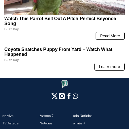
en vivo
Azteca 7
adn Noticias
TV Azteca
Noticias
a más +