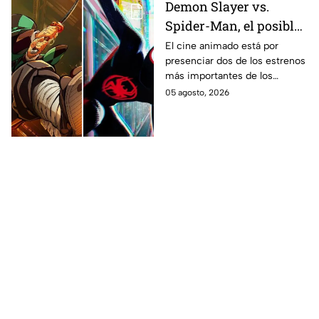
Demon Slayer vs.
Spider-Man, el posible
gran enfrentamiento
El cine animado está por
presenciar dos de los estrenos
en taquilla del 2027
más importantes de los
últimos años.
05 agosto, 2026