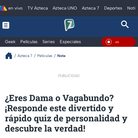
en vivo
TV Azteca
Azteca UNO
Azteca 7
Deportes
Notic
Geek
Películas
Series
Especiales
En Vivo
Azteca 7
Películas
Nota
PUBLICIDAD
¿Eres Dama o Vagabundo?
¡Responde este divertido y
rápido quiz de personalidad y
descubre la verdad!