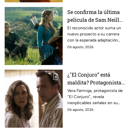
Se confirma la última
película de Sam Neill
antes de morir: esto es
El reconocido actor suma un
nuevo proyecto a su carrera
lo que se sabe hasta
con la esperada adaptación
ahora
cinematográfica del popular
06 agosto, 2026
videojuego.
¿"El Conjuro” está
maldita? Protagonista
revela INQUIETANTES
Vera Farmiga, protagonista de
“El Conjuro”, revela
señales en su cuerpo
inexplicables señales en su
durante la grabación de
cuerpo durante el rodaje de la
06 agosto, 2026
la película
película