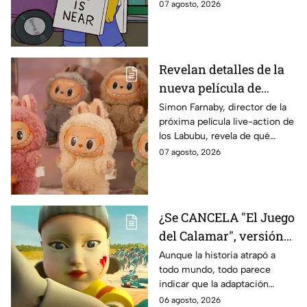
sabe:
07 agosto, 2026
declaración
Revelan detalles de la
nueva película de
Labubu: de qué tratará
Simon Farnaby, director de la
próxima película live-action de
y cuándo se estrena
los Labubu, revela de qué
tratará la cinta. Aquí te
07 agosto, 2026
contamos los detalles.
¿Se CANCELA "El Juego
del Calamar", versión
Estados Unidos? Esto
Aunque la historia atrapó a
todo mundo, todo parece
es lo que se sabe al
indicar que la adaptación
momento
podría ser cancelada:
06 agosto, 2026