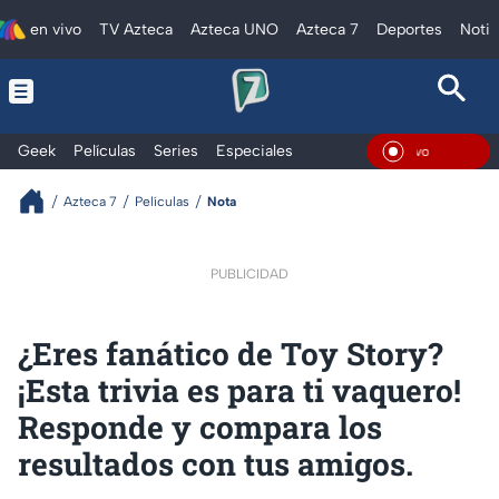
en vivo
TV Azteca
Azteca UNO
Azteca 7
Deportes
Notic
Geek
Películas
Series
Especiales
En Vi
Azteca 7
Películas
Nota
PUBLICIDAD
¿Eres fanático de Toy Story?
¡Esta trivia es para ti vaquero!
Responde y compara los
resultados con tus amigos.