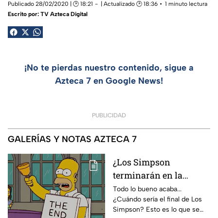
Publicado 28/02/2020 | 🕑 18:21
| Actualizado 🕑 18:36
1 minuto lectura
Escrito por:
TV Azteca Digital
¡No te pierdas nuestro contenido, sigue a
Azteca 7 en Google News!
PUBLICIDAD
GALERÍAS Y NOTAS AZTECA 7
¿Los Simpson
terminarán en la
temporada 40? Actriz
Todo lo bueno acaba...
¿Cuándo sería el final de Los
de Bart Simpson da
Simpson? Esto es lo que se
IMPACTANTE