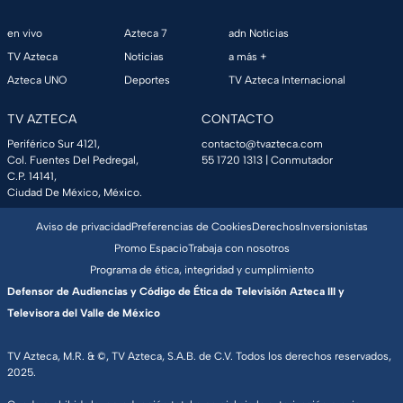
en vivo
Azteca 7
adn Noticias
TV Azteca
Noticias
a más +
Azteca UNO
Deportes
TV Azteca Internacional
TV AZTECA
CONTACTO
Periférico Sur 4121,
contacto@tvazteca.com
Col. Fuentes Del Pedregal,
55 1720 1313
| Conmutador
C.P. 14141,
Ciudad De México, México.
Aviso de privacidad
Preferencias de Cookies
Derechos
Inversionistas
Promo Espacio
Trabaja con nosotros
Programa de ética, integridad y cumplimiento
Defensor de Audiencias y Código de Ética de Televisión Azteca III y
Televisora del Valle de México
TV Azteca, M.R. & ©, TV Azteca, S.A.B. de C.V. Todos los derechos reservados,
2025.