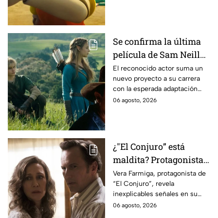
Se confirma la última
película de Sam Neill
antes de morir: esto es
El reconocido actor suma un
nuevo proyecto a su carrera
lo que se sabe hasta
con la esperada adaptación
ahora
cinematográfica del popular
06 agosto, 2026
videojuego.
¿"El Conjuro” está
maldita? Protagonista
revela INQUIETANTES
Vera Farmiga, protagonista de
“El Conjuro”, revela
señales en su cuerpo
inexplicables señales en su
durante la grabación de
cuerpo durante el rodaje de la
06 agosto, 2026
la película
película