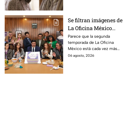
Se filtran imágenes de
La Oficina México
temporada 2 y un
Parece que la segunda
temporada de La Oficina
detalle desata teorías
México está cada vez más
entre los fans
cerca, pues el elenco ya se
06 agosto, 2026
encuentra en grabaciones y ya
se filtraron las primeras
imágenes del set.