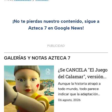
¡No te pierdas nuestro contenido, sigue a
Azteca 7 en Google News!
PUBLICIDAD
GALERÍAS Y NOTAS AZTECA 7
¿Se CANCELA "El Juego
del Calamar", versión
Estados Unidos? Esto
Aunque la historia atrapó a
todo mundo, todo parece
es lo que se sabe al
indicar que la adaptación
momento
podría ser cancelada:
06 agosto, 2026