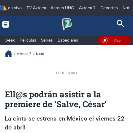
en vivo
TV Azteca
Azteca UNO
Azteca 7
Deportes
Notic
Geek
Películas
Series
Especiales
En Vivo
Azteca 7
Nota
PUBLICIDAD
Ell@s podrán asistir a la
premiere de ‘Salve, César’
La cinta se estrena en México el viernes 22
de abril