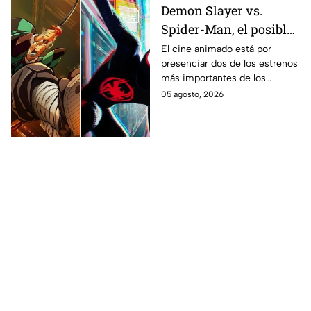
Demon Slayer vs.
Spider-Man, el posible
gran enfrentamiento
El cine animado está por
presenciar dos de los estrenos
en taquilla del 2027
más importantes de los
últimos años.
05 agosto, 2026