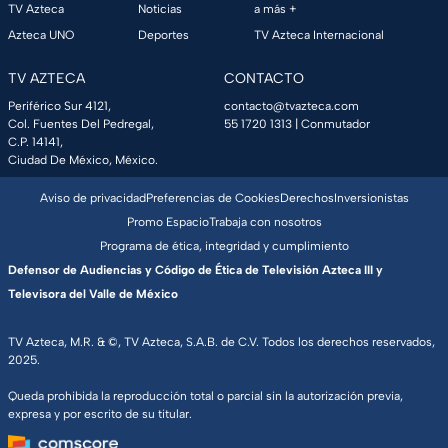
TV Azteca
Noticias
a más +
Azteca UNO
Deportes
TV Azteca Internacional
TV AZTECA
CONTACTO
Periférico Sur 4121,
contacto@tvazteca.com
Col. Fuentes Del Pedregal,
55 1720 1313
| Conmutador
C.P. 14141,
Ciudad De México, México.
Aviso de privacidad
Preferencias de Cookies
Derechos
Inversionistas
Promo Espacio
Trabaja con nosotros
Programa de ética, integridad y cumplimiento
Defensor de Audiencias y Código de Ética de Televisión Azteca III y
Televisora del Valle de México
TV Azteca, M.R. & ©, TV Azteca, S.A.B. de C.V. Todos los derechos reservados,
2025.
Queda prohibida la reproducción total o parcial sin la autorización previa,
expresa y por escrito de su titular.