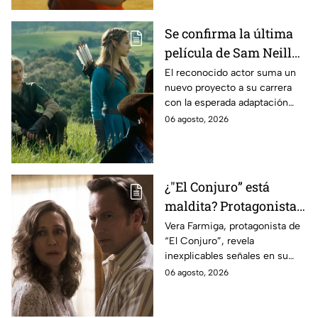
Se confirma la última
película de Sam Neill
antes de morir: esto es
El reconocido actor suma un
nuevo proyecto a su carrera
lo que se sabe hasta
con la esperada adaptación
ahora
cinematográfica del popular
06 agosto, 2026
videojuego.
¿"El Conjuro” está
maldita? Protagonista
revela INQUIETANTES
Vera Farmiga, protagonista de
“El Conjuro”, revela
señales en su cuerpo
inexplicables señales en su
durante la grabación de
cuerpo durante el rodaje de la
06 agosto, 2026
la película
película