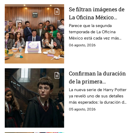
Se filtran imágenes de
La Oficina México
temporada 2 y un
Parece que la segunda
temporada de La Oficina
detalle desata teorías
México está cada vez más
entre los fans
cerca, pues el elenco ya se
06 agosto, 2026
encuentra en grabaciones y ya
se filtraron las primeras
imágenes del set.
Confirman la duración
de la primera
temporada de Harry
La nueva serie de Harry Potter
ya reveló uno de sus detalles
Potter y emocionará a
más esperados: la duración de
los fans de los libros
la primera temporada basada
05 agosto, 2026
en los libros de J.K. Rowling.