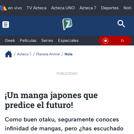
en vivo
TV Azteca
Azteca UNO
Azteca 7
Deportes
Notic
Geek
Películas
Series
Especiales
En Vivo
Azteca 7
Planeta Anime
Nota
PUBLICIDAD
¡Un manga japones que
predice el futuro!
Como buen otaku, seguramente conoces
infinidad de mangas, pero ¿has escuchado