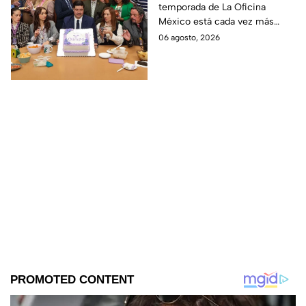
temporada de La Oficina
detalle desata teorías
México está cada vez más
entre los fans
cerca, pues el elenco ya se
06 agosto, 2026
encuentra en grabaciones y ya
se filtraron las primeras
imágenes del set.