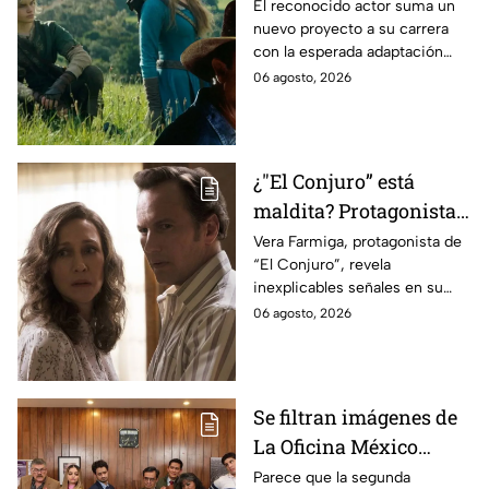
antes de morir: esto es
El reconocido actor suma un
nuevo proyecto a su carrera
lo que se sabe hasta
con la esperada adaptación
ahora
cinematográfica del popular
06 agosto, 2026
videojuego.
¿"El Conjuro” está
maldita? Protagonista
revela INQUIETANTES
Vera Farmiga, protagonista de
“El Conjuro”, revela
señales en su cuerpo
inexplicables señales en su
durante la grabación de
cuerpo durante el rodaje de la
06 agosto, 2026
la película
película
Se filtran imágenes de
La Oficina México
temporada 2 y un
Parece que la segunda