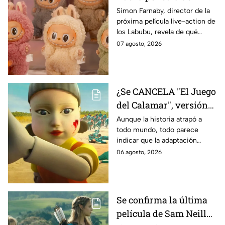
Labubu: de qué tratará
Simon Farnaby, director de la
próxima película live-action de
y cuándo se estrena
los Labubu, revela de qué
tratará la cinta. Aquí te
07 agosto, 2026
contamos los detalles.
¿Se CANCELA "El Juego
del Calamar", versión
Estados Unidos? Esto
Aunque la historia atrapó a
todo mundo, todo parece
es lo que se sabe al
indicar que la adaptación
momento
podría ser cancelada:
06 agosto, 2026
Se confirma la última
película de Sam Neill