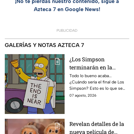
¡No te pierdas nuestro contenido, sigue a
Azteca 7 en Google News!
PUBLICIDAD
GALERÍAS Y NOTAS AZTECA 7
¿Los Simpson
terminarán en la
temporada 40? Actriz
Todo lo bueno acaba...
¿Cuándo sería el final de Los
de Bart Simpson da
Simpson? Esto es lo que se
IMPACTANTE
sabe:
07 agosto, 2026
declaración
Revelan detalles de la
nueva película de