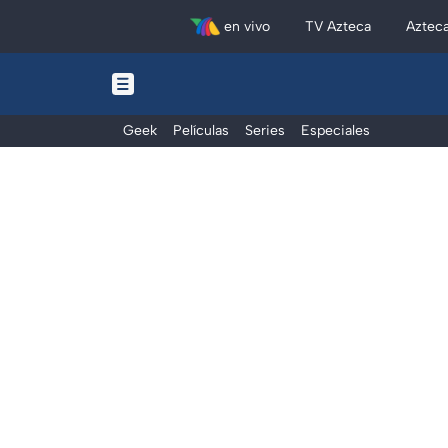
en vivo
TV Azteca
Aztec
Geek
Películas
Series
Especiales