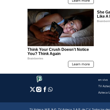
en vivo
TV Azte
Azteca 
TV Azteca, M.R. & ©, TV Azteca, S.A.B. de C.V. Todos los d