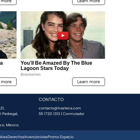
CONTACTO
21,
contacto@tvazteca.com
l Pedregal,
55 1720 1313
| Conmutador
co, México.
okies
Derechos
Inversionistas
Promo Espacio