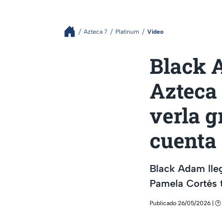
Azteca 7
Platinum
Video
Black A
Azteca 
verla g
cuenta
Black Adam lle
Pamela Cortés t
Publicado 26/05/2026 | 🕑