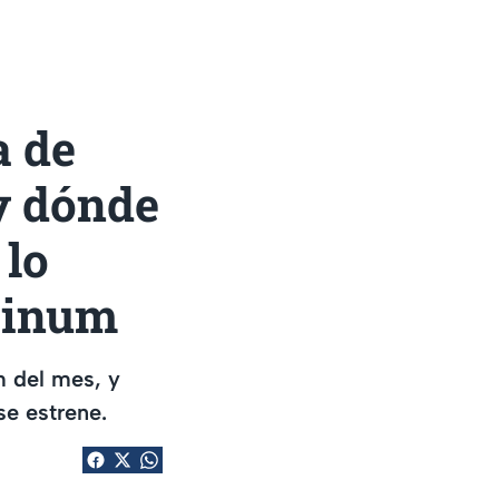
a de
y dónde
 lo
tinum
m del mes, y
se estrene.