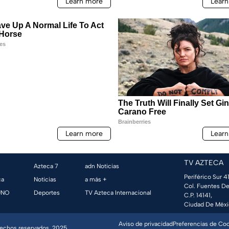
TV AZTECA
Azteca 7
adn Noticias
Periférico Sur 41
ca
Noticias
a más +
Col. Fuentes De
UNO
Deportes
TV Azteca Internacional
C.P. 14141,
Ciudad De Méxi
Aviso de privacidad
Preferencias de Co
erechos reservados, 2025.