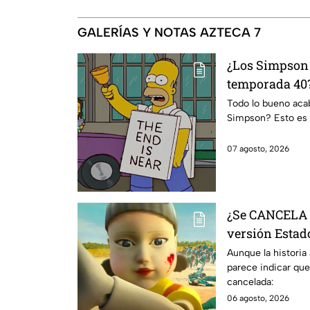
GALERÍAS Y NOTAS AZTECA 7
¿Los Simpson 
temporada 40?
da IMPACTANT
Todo lo bueno acaba
Simpson? Esto es 
07 agosto, 2026
¿Se CANCELA "
versión Estado
se sabe al mo
Aunque la historia
parece indicar que
cancelada:
06 agosto, 2026