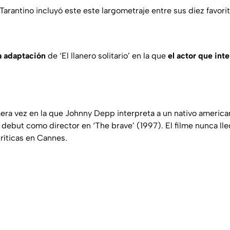
Tarantino incluyó este este largometraje entre sus diez favori
a adaptación
de ‘El llanero solitario’ en la que
el actor que int
mera vez en la que Johnny Depp interpreta a un nativo america
u debut como director en ‘The brave’ (1997). El filme nunca l
ríticas en Cannes.