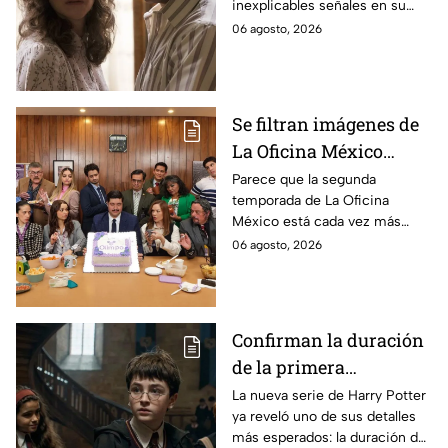
inexplicables señales en su
durante la grabación de
cuerpo durante el rodaje de la
06 agosto, 2026
la película
película
Se filtran imágenes de
La Oficina México
temporada 2 y un
Parece que la segunda
temporada de La Oficina
detalle desata teorías
México está cada vez más
entre los fans
cerca, pues el elenco ya se
06 agosto, 2026
encuentra en grabaciones y ya
se filtraron las primeras
imágenes del set.
Confirman la duración
de la primera
temporada de Harry
La nueva serie de Harry Potter
ya reveló uno de sus detalles
Potter y emocionará a
más esperados: la duración de
los fans de los libros