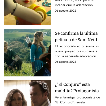
todo mundo, todo parece
es lo que se sabe al
indicar que la adaptación
momento
podría ser cancelada:
06 agosto, 2026
Se confirma la última
película de Sam Neill
antes de morir: esto es
El reconocido actor suma un
nuevo proyecto a su carrera
lo que se sabe hasta
con la esperada adaptación
ahora
cinematográfica del popular
06 agosto, 2026
videojuego.
¿"El Conjuro” está
maldita? Protagonista
revela INQUIETANTES
Vera Farmiga, protagonista de
“El Conjuro”, revela
señales en su cuerpo