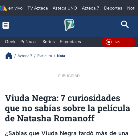
en vivo
TV Azteca
Azteca UNO
Azteca 7
Deportes
Notic
Geek
Películas
Series
Especiales
En Vi
Azteca 7
Platinum
Nota
PUBLICIDAD
Viuda Negra: 7 curiosidades
que no sabías sobre la película
de Natasha Romanoff
¿Sabías que Viuda Negra tardó más de una