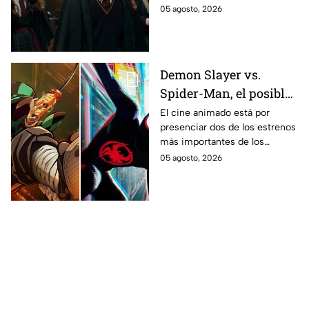
la primera temporada basada
05 agosto, 2026
en los libros de J.K. Rowling.
Demon Slayer vs.
Spider-Man, el posible
gran enfrentamiento
El cine animado está por
presenciar dos de los estrenos
en taquilla del 2027
más importantes de los
últimos años.
05 agosto, 2026