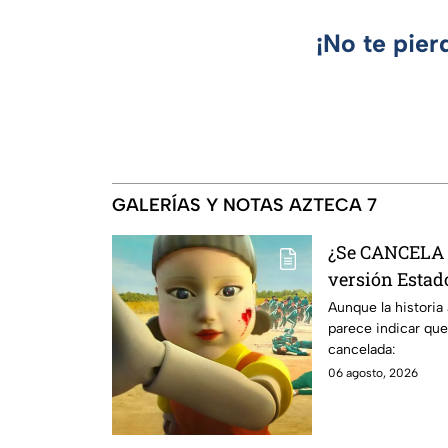
¡No te pier
GALERÍAS Y NOTAS AZTECA 7
¿Se CANCELA "
versión Estado
se sabe al mo
Aunque la historia
parece indicar que
cancelada:
06 agosto, 2026