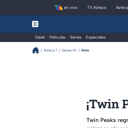
en vivo
TV Azteca
Aztec
Geek
Películas
Series
Especiales
Azteca 7
Series A7
Nota
¡Twin 
Twin Peaks regr