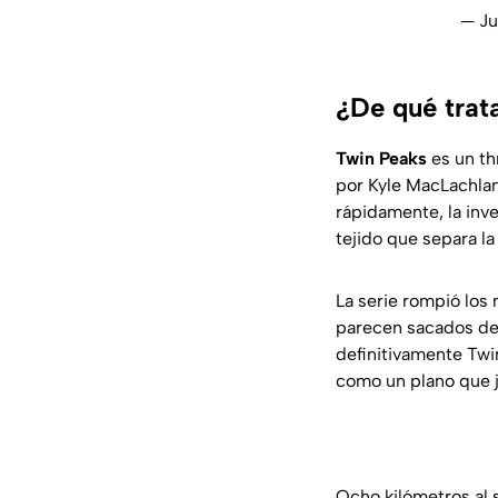
— J
¿De qué trat
Twin Peaks
es un th
por Kyle MacLachlan
rápidamente, la inv
tejido que separa la
La serie rompió los 
parecen sacados de 
definitivamente Twi
como un plano que ju
Ocho kilómetros al s