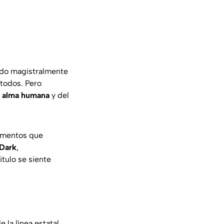
tado magistralmente
 todos. Pero
l alma humana
y del
omentos que
 Dark
,
tulo se siente
 la línea estatal.