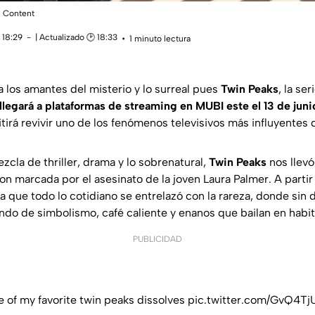
l Content
 18:29
| Actualizado 🕑 18:33
1 minuto lectura
a los amantes del misterio y lo surreal pues
Twin Peaks
, la se
llegará a plataformas de streaming en MUBI este el 13 de juni
irá revivir uno de los fenómenos televisivos más influyentes 
zcla de thriller, drama y lo sobrenatural,
Twin Peaks
nos llev
 marcada por el asesinato de la joven Laura Palmer. A partir 
 ya que todo lo cotidiano se entrelazó con la rareza, donde s
do de simbolismo, café caliente y enanos que bailan en habit
PUBLICIDAD
 of my favorite twin peaks dissolves
pic.twitter.com/GvQ4T