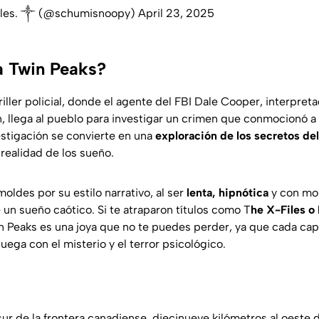
ules. ༒ (@schumisnoopy)
April 23, 2025
a Twin Peaks?
riller policial, donde el agente del FBI Dale Cooper, interpre
, llega al pueblo para investigar un crimen que conmocionó a
estigación se convierte en una
exploración de los secretos de
 realidad de los sueño.
moldes por su estilo narrativo, al ser
lenta, hipnótica
y con m
un sueño caótico. Si te atraparon títulos como T
he X-Files o
n Peaks es una joya que no te puedes perder, ya que cada capi
ega con el misterio y el terror psicológico.
ur de la frontera canadiense, diecinueve kilómetros al oeste de