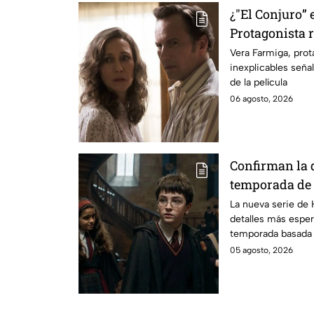
¿"El Conjuro” 
Protagonista
señales en su
Vera Farmiga, prot
inexplicables seña
grabación de l
de la película
06 agosto, 2026
Confirman la 
temporada de 
emocionará a l
La nueva serie de 
detalles más esper
temporada basada e
05 agosto, 2026