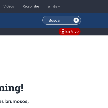
Regionales
Videos
a más +
En Vivo
ming!
jes brumosos,