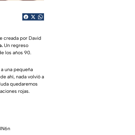
rie creada por David
o.
Un regreso
de los años 90.
ó a una pequeña
de ahí, nada volvió a
in duda quedaremos
aciones rojas.
jUN6n