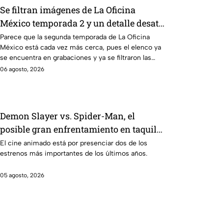
Se filtran imágenes de La Oficina
México temporada 2 y un detalle desata
teorías entre los fans
Parece que la segunda temporada de La Oficina
México está cada vez más cerca, pues el elenco ya
se encuentra en grabaciones y ya se filtraron las
primeras imágenes del set.
06 agosto, 2026
Demon Slayer vs. Spider-Man, el
posible gran enfrentamiento en taquilla
del 2027
El cine animado está por presenciar dos de los
estrenos más importantes de los últimos años.
05 agosto, 2026