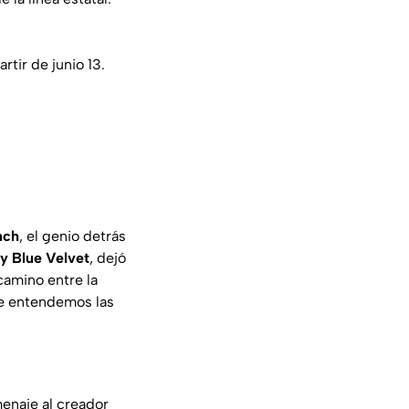
rtir de junio 13.
nch
, el genio detrás
y Blue Velvet
, dejó
 camino entre la
que entendemos las
menaje al creador