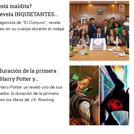
está maldita?
 revela INQUIETANTES
 cuerpo durante la
agonista de “El Conjuro”, revela
les en su cuerpo durante el rodaje
a película
duración de la primera
Harry Potter y
os fans de los libros
Harry Potter ya reveló uno de sus
ados: la duración de la primera
n los libros de J.K. Rowling.