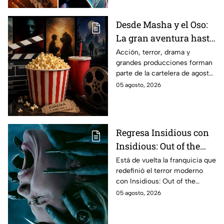
Desde Masha y el Oso:
La gran aventura hasta
El Final de la Calle Oak
Acción, terror, drama y
grandes producciones forman
con Anne Hathaway.
parte de la cartelera de agosto
Esta es la lista
en México.
05 agosto, 2026
completa de los
estrenos en cines para
agosto de 2026 en
México
Regresa Insidious con
Insidious: Out of the
Further; esto revela el
Está de vuelta la franquicia que
redefinió el terror moderno
aterrador primer tráiler
con Insidious: Out of the
Further. Te contamos todo lo
05 agosto, 2026
que se sabe de la película para
que no te la pierdas.