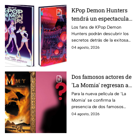
KPop Demon Hunters
tendrá un espectacular
libro de arte con más de
Los fans de KPop Demon
Hunters podrán descubrir los
500 ilustraciones
secretos detrás de la exitosa
inéditas: ¿se venderá
película gracias a un nuevo
04 agosto, 2026
en México?
libro de arte oficial. Te
decimos si llegará a México.
Dos famosos actores de
'La Momia' regresan a
la nueva película;
Para la nueva película de ‘La
Momia’ se confirma la
descubre de quiénes se
presencia de dos famosos
tratan
actores, ya se dio a conocer
04 agosto, 2026
de quiénes se tratan y cuándo
se estrena