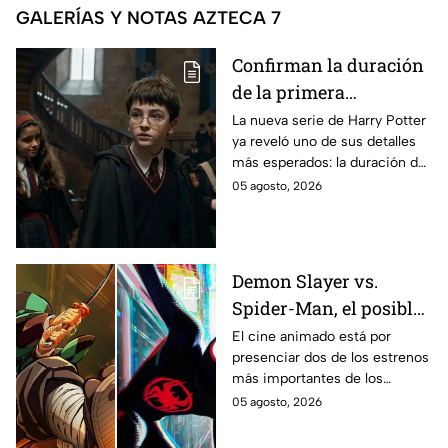
GALERÍAS Y NOTAS AZTECA 7
Confirman la duración
de la primera
temporada de Harry
La nueva serie de Harry Potter
ya reveló uno de sus detalles
Potter y emocionará a
más esperados: la duración de
los fans de los libros
la primera temporada basada
05 agosto, 2026
en los libros de J.K. Rowling.
Demon Slayer vs.
Spider-Man, el posible
gran enfrentamiento
El cine animado está por
presenciar dos de los estrenos
en taquilla del 2027
más importantes de los
últimos años.
05 agosto, 2026