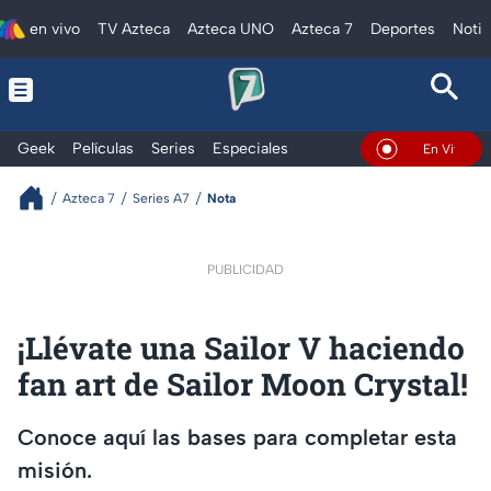
en vivo
TV Azteca
Azteca UNO
Azteca 7
Deportes
Notic
Geek
Películas
Series
Especiales
En Vivo
Azteca 7
Series A7
Nota
PUBLICIDAD
¡Llévate una Sailor V haciendo
fan art de Sailor Moon Crystal!
Conoce aquí las bases para completar esta
misión.