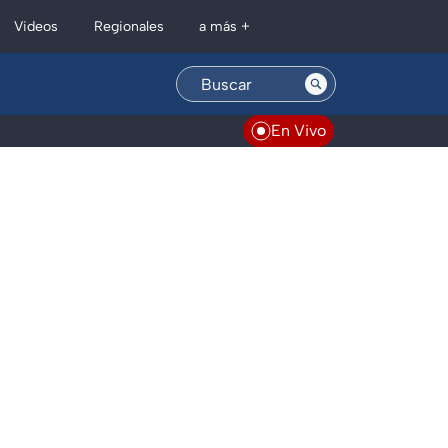
Regionales
Videos
a más +
En Vivo