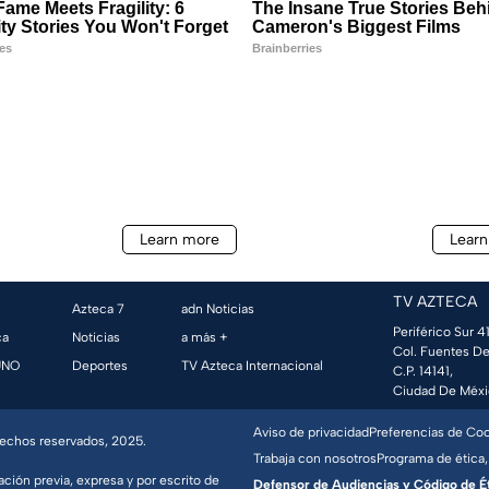
TV AZTECA
Azteca 7
adn Noticias
Periférico Sur 41
ca
Noticias
a más +
Col. Fuentes De
UNO
Deportes
TV Azteca Internacional
C.P. 14141,
Ciudad De Méxi
Aviso de privacidad
Preferencias de Co
erechos reservados, 2025.
Trabaja con nosotros
Programa de ética,
ación previa, expresa y por escrito de
Defensor de Audiencias y Código de Étic