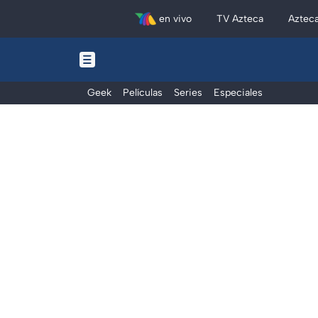
en vivo
TV Azteca
Aztec
Geek
Películas
Series
Especiales