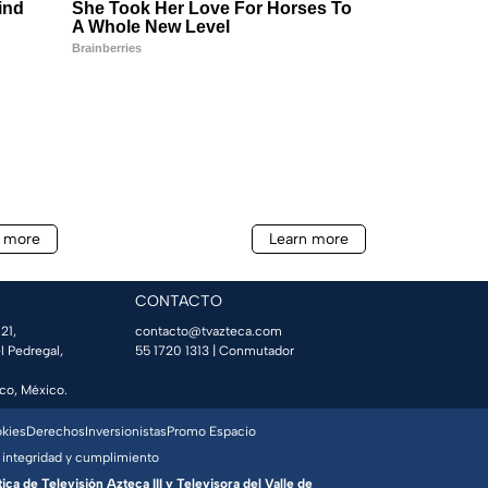
CONTACTO
21,
contacto@tvazteca.com
l Pedregal,
55 1720 1313
| Conmutador
co, México.
okies
Derechos
Inversionistas
Promo Espacio
 integridad y cumplimiento
a de Televisión Azteca III y Televisora del Valle de