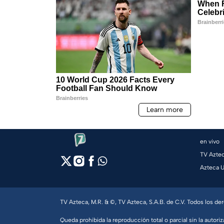
en vivo
TV Azte
Azteca 
TV Azteca, M.R. & ©, TV Azteca, S.A.B. de C.V. Todos los d
Queda prohibida la reproducción total o parcial sin la autoriz