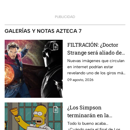
PUBLICIDAD
GALERÍAS Y NOTAS AZTECA 7
FILTRACIÓN: ¿Doctor
Strange será aliado de
Doctor Doom en
Nuevas imágenes que circulan
en internet podrían estar
Avengers: Doomsday?
revelando uno de los giros más
Esto revelan las nuevas
inesperados de Doctor Strange
09 agosto, 2026
imágenes filtradas
en Avengers: Doomsday.
¿Los Simpson
terminarán en la
temporada 40? Actriz
Todo lo bueno acaba...
¿Cuándo sería el final de Los