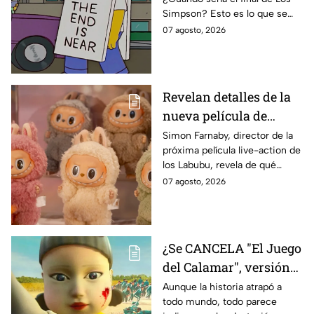
de Bart Simpson da
Simpson? Esto es lo que se
IMPACTANTE
sabe:
07 agosto, 2026
declaración
Revelan detalles de la
nueva película de
Labubu: de qué tratará
Simon Farnaby, director de la
próxima película live-action de
y cuándo se estrena
los Labubu, revela de qué
tratará la cinta. Aquí te
07 agosto, 2026
contamos los detalles.
¿Se CANCELA "El Juego
del Calamar", versión
Estados Unidos? Esto
Aunque la historia atrapó a
todo mundo, todo parece
es lo que se sabe al