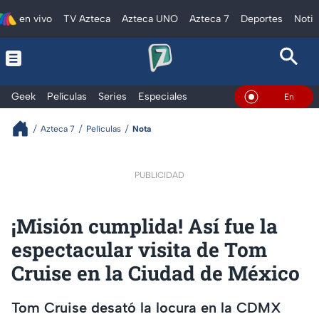
en vivo
TV Azteca
Azteca UNO
Azteca 7
Deportes
Notic
Geek
Películas
Series
Especiales
En Vivo
Azteca 7
Películas
Nota
PUBLICIDAD
¡Misión cumplida! Así fue la
espectacular visita de Tom
Cruise en la Ciudad de México
Tom Cruise desató la locura en la CDMX