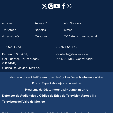
en vivo
Azteca 7
adn Noticias
TV Azteca
Noticias
a más +
Azteca UNO
Deportes
TV Azteca Internacional
TV AZTECA
CONTACTO
Periférico Sur 4121,
contacto@tvazteca.com
Col. Fuentes Del Pedregal,
55 1720 1313
| Conmutador
C.P. 14141,
Ciudad De México, México.
Aviso de privacidad
Preferencias de Cookies
Derechos
Inversionistas
Promo Espacio
Trabaja con nosotros
Programa de ética, integridad y cumplimiento
Defensor de Audiencias y Código de Ética de Televisión Azteca III y
Televisora del Valle de México