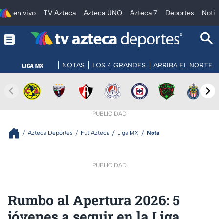
en vivo
TV Azteca
Azteca UNO
Azteca 7
Deportes
Notic
NOTAS
LOS 4 GRANDES
ARRIBA EL NORTE
PUBLICIDAD
Azteca Deportes
Fut Azteca
Liga MX
Nota
PUBLICIDAD
Rumbo al Apertura 2026: 5
jóvenes a seguir en la Liga