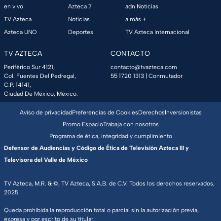
en vivo
Azteca 7
adn Noticias
TV Azteca
Noticias
a más +
Azteca UNO
Deportes
TV Azteca Internacional
TV AZTECA
CONTACTO
Periférico Sur 4121,
contacto@tvazteca.com
Col. Fuentes Del Pedregal,
55 1720 1313
| Conmutador
C.P. 14141,
Ciudad De México, México.
Aviso de privacidad
Preferencias de Cookies
Derechos
Inversionistas
Promo Espacio
Trabaja con nosotros
Programa de ética, integridad y cumplimiento
Defensor de Audiencias y Código de Ética de Televisión Azteca III y
Televisora del Valle de México
TV Azteca, M.R. & ©, TV Azteca, S.A.B. de C.V. Todos los derechos reservados,
2025.
Queda prohibida la reproducción total o parcial sin la autorización previa,
expresa y por escrito de su titular.