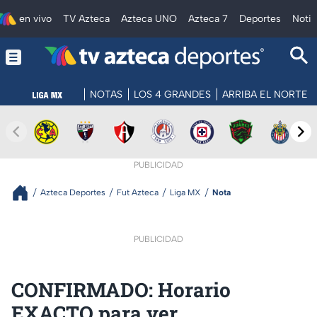
en vivo
TV Azteca
Azteca UNO
Azteca 7
Deportes
Notic
NOTAS
LOS 4 GRANDES
ARRIBA EL NORTE
PUBLICIDAD
Azteca Deportes
Fut Azteca
Liga MX
Nota
PUBLICIDAD
CONFIRMADO: Horario
EXACTO para ver