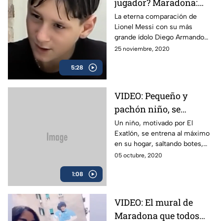
jugador? Maradona:
Lionel Messi
La eterna comparación de
Lionel Messi con su más
grande ídolo Diego Armando
Maradona.
25 noviembre, 2020
5:28
VIDEO: Pequeño y
pachón niño, se
entrena al máximo
Un niño, motivado por El
Exatlón, se entrena al máximo
para algún día estar en
en su hogar, saltando botes,
EL EXATLÓN
mesas y llantas que se
05 octubre, 2020
encuentra a su paso. Se perfila
1:08
para estar en algún día en este
desafío.
VIDEO: El mural de
Maradona que todos