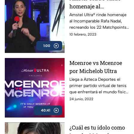
que el gober’ ganó. Buena
homenaje al
manera de promover el
deporte.
Incomparable Rafa
Amstel Ultra® rinde homenaje
al Incomparable Rafa Nadal,
Nadal
recreando los 22 Matchpoints
de sus Grand Slams.
10 febrero, 2023
1:00
Mcenroe vs Mcenroe
por Michelob Ultra
Llega a Azteca Deportes el
primer partido virtual de tenis
que enfrentará el mundo físico
contra la realidad virtual. Apoya
24 junio, 2022
a tu McEnroe favorito ¡Únete
40:41
ahora! Solo vale la pena si lo
disfrutas
¿Cuál es tu ídolo como