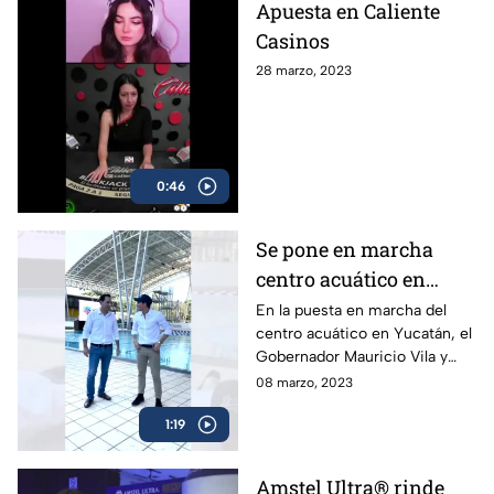
Apuesta en Caliente
Casinos
28 marzo, 2023
0:46
Se pone en marcha
centro acuático en
Yucatán
En la puesta en marcha del
centro acuático en Yucatán, el
Gobernador Mauricio Vila y
Rommel Pacheco, ex
08 marzo, 2023
clavadista olímpico y campeón
1:19
mundial, protagonizaron un
curioso momento al aventarse
una competencia de lagartijas
Amstel Ultra® rinde