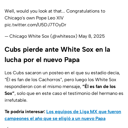
Well, would you look at that... Congratulations to
Chicago's own Pope Leo XIV
pic.twitter.com/U5DJ7TOyDr
— Chicago White Sox (@whitesox)
May 8, 2025
Cubs pierde ante White Sox en la
lucha por el nuevo Papa
Los Cubs sacaron un posteo en el que su estadio decía,
“Él es fan de los Cachorros”, pero luego los White Sox
respondieron con el mismo mensaje,
“Él es fan de los
Sox”
, solo que en este caso el testimonio del hermano es
irrefutable.
Te podría interesar:
Los equipos de Liga MX que fueron
campeones el año que se eligió a un nuevo Papa