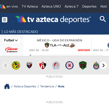
en vivo
TV Azteca
Azteca UNO
Azteca 7
Deportes
Notic
LO MÁS DESTACADO
Futbol
MÉXICO - LIGA DE EXPANSIÓN
TLA
-
-
ALE
VS
AGO 06 - 16:00
MINXMIN
AGO 06 - 17
PUBLICIDAD
Azteca Deportes
Tendencia
Nota
PUBLICIDAD