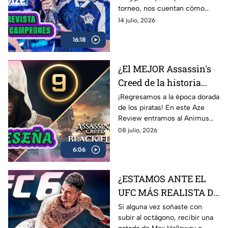
Entrevista con Onur y
torneo, nos cuentan cómo
Kingg
vivieron el camino hacia el
14 julio, 2026
título, las claves de la victoria,
16:18
los momentos más
complicados del campeonato y
lo que significa este logro para
¿El MEJOR Assassin's
Latinoamérica.
Creed de la historia
regresó? 🏴‍☠️ | Reseña
¡Regresamos a la época dorada
de los piratas! En este Aze
Black Flag Resynced |
Review entramos al Animus
AZE Review
para analizar a fondo
08 julio, 2026
Assassin’s Creed Black Flag
6:06
Resynced, el esperado remake
de una de las joyas más
queridas de Ubisoft.
¿ESTAMOS ANTE EL
UFC MÁS REALISTA DE
LA HISTORIA? EA
Si alguna vez soñaste con
subir al octágono, recibir una
Sports UFC 6 | AZE