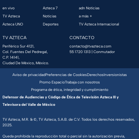
en vivo
Azteca 7
adn Noticias
TV Azteca
Noticias
a más +
Azteca UNO
Deportes
TV Azteca Internacional
TV AZTECA
CONTACTO
Periférico Sur 4121,
contacto@tvazteca.com
Col. Fuentes Del Pedregal,
55 1720 1313
| Conmutador
C.P. 14141,
Ciudad De México, México.
Aviso de privacidad
Preferencias de Cookies
Derechos
Inversionistas
Promo Espacio
Trabaja con nosotros
Programa de ética, integridad y cumplimiento
Defensor de Audiencias y Código de Ética de Televisión Azteca III y
Televisora del Valle de México
TV Azteca, M.R. & ©, TV Azteca, S.A.B. de C.V. Todos los derechos reservados,
2025.
Queda prohibida la reproducción total o parcial sin la autorización previa,