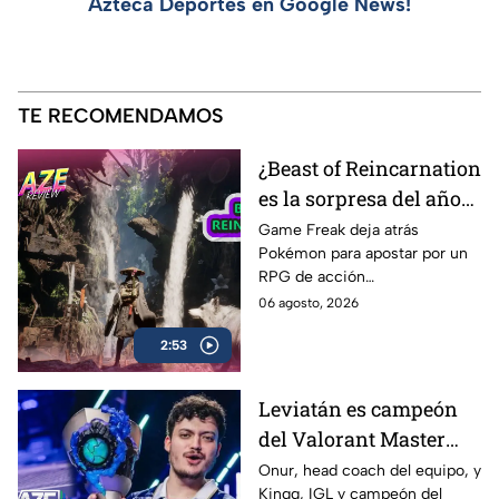
Azteca Deportes en Google News!
TE RECOMENDAMOS
¿Beast of Reincarnation
es la sorpresa del año? |
AZE Review
Game Freak deja atrás
Pokémon para apostar por un
RPG de acción
completamente diferente.
06 agosto, 2026
¿Beast of Reincarnation
2:53
cumple con las expectativas o
se queda a medio camino? En
nuestro AZE Review te lo
Leviatán es campeón
contamos
del Valorant Master
Londres 2026 |
Onur, head coach del equipo, y
Kingg, IGL y campeón del