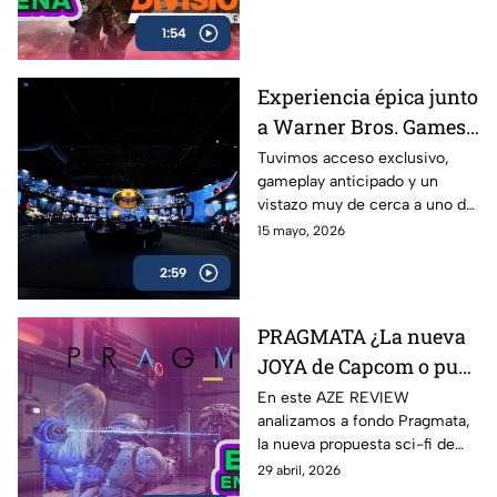
Review
abierto y todo lo que necesitas
1:54
saber sobre uno de los
shooters más esperados en
celulares
Experiencia épica junto
a Warner Bros. Games
antes del estreno de
Tuvimos acceso exclusivo,
gameplay anticipado y un
LEGO Batman: El
vistazo muy de cerca a uno de
Legado del Caballero de
los lanzamientos más
15 mayo, 2026
la Noche
esperados para fans de
2:59
Batman y LEGO: LEGO
Batman: El Legado del
Caballero de la Noche
PRAGMATA ¿La nueva
JOYA de Capcom o pura
expectativa? | AZE
En este AZE REVIEW
analizamos a fondo Pragmata,
Review
la nueva propuesta sci-fi de
Capcom que ha generado
29 abril, 2026
hype desde su anuncio