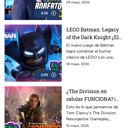
de Alternia, sobre el
29 mayo, 2026
crecimiento del gaming social
4:32
en México y Latinoamérica, el
impacto de plataformas como
Roblox, Minecraft y Fortnite, y
LEGO Batman: Legacy
cómo Alternia busca redefinir
of the Dark Knight ¿El
el entretenimiento para las
nuevas generaciones
mejor de la franqucia? |
El nuevo juego de Batman
logra combinar el humor
AZE REVIEW
clásico de LEGO con una
aventura llena de acción,
18 mayo, 2026
referencias y nostalgia para los
2:05
fans del Caballero Oscuro.
¿The Division en
celular FUNCIONA? |
Probamos Tom
Esto es lo que pensamos de
Tom Clancy’s The Division
Clancy's The Division
Resurgence: Gameplay,
Resurgence AZE
gráficos, combate, mundo
15 mayo, 2026