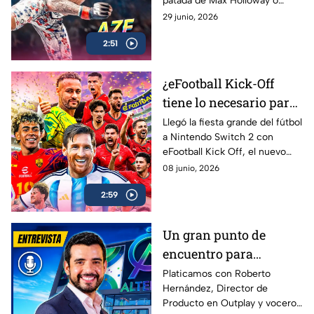
patada de Max Holloway o
Review
Islam Makhachev y sobrevivir
29 junio, 2026
para contarlo… EA Sports UFC
2:51
6 es lo más cerca que vas a
estar
¿eFootball Kick-Off
tiene lo necesario para
marcar el gol de la
Llegó la fiesta grande del fútbol
a Nintendo Switch 2 con
temporada? | AZE
eFootball Kick Off, el nuevo
Review
juego de Konami que busca
08 junio, 2026
reconectar con los fans que
2:59
crecieron jugando PES
Un gran punto de
encuentro para
conectar con más
Platicamos con Roberto
Hernández, Director de
gamers | Entrevista con
Producto en Outplay y vocero
Roberto Hernández