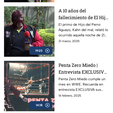
A 10 años del
fallecimiento de El Hijo
del Perro Aguayo |
El primo de Hijo del Perro
Aguayo, Kahn del mal, relató lo
Kahn del Mal, primo
ocurrido aquella noche de 21
del luchador, recuerda
de marzo del 2015 en Tijuana,
21 marzo, 2025
la trágica noche
donde el luchador perdió la
19:23
vida en pleno ring.
Penta Zero Miedo |
Entrevista EXCLUSIVA
con la figura mexicana
Penta Zero Miedo cumple un
mes en WWE. Recuerda en
en WWE
entrevista EXCLUSIVA sus
inicios, su pasión por la lucha
16 febrero, 2025
libre, objetivos y misión de
14:18
vida.