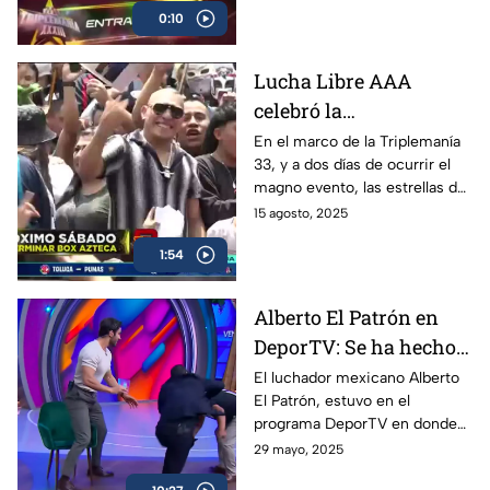
0:10
Triplemanía. El precio es de 10
mil pesos.
Lucha Libre AAA
celebró la
peregrinación 2025,
En el marco de la Triplemanía
33, y a dos días de ocurrir el
previo a la Triplemanía
magno evento, las estrellas de
la AAA celebraron la tradicional
15 agosto, 2025
peregrinación con mucha
1:54
pasión y fe.
Alberto El Patrón en
DeporTV: Se ha hecho
todo para poder
El luchador mexicano Alberto
El Patrón, estuvo en el
regresar a WWE
programa DeporTV en donde
habló de su presente como
29 mayo, 2025
megacampeón y de lo que