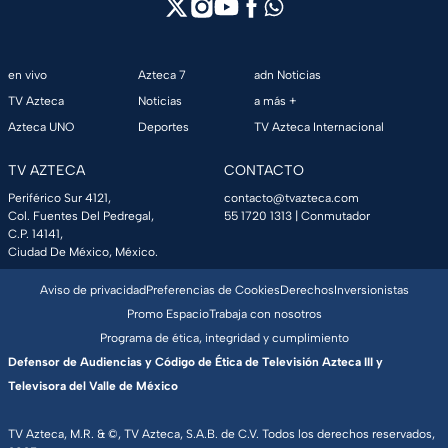
en vivo
Azteca 7
adn Noticias
TV Azteca
Noticias
a más +
Azteca UNO
Deportes
TV Azteca Internacional
TV AZTECA
CONTACTO
Periférico Sur 4121,
contacto@tvazteca.com
Col. Fuentes Del Pedregal,
55 1720 1313
| Conmutador
C.P. 14141,
Ciudad De México, México.
Aviso de privacidad
Preferencias de Cookies
Derechos
Inversionistas
Promo Espacio
Trabaja con nosotros
Programa de ética, integridad y cumplimiento
Defensor de Audiencias y Código de Ética de Televisión Azteca III y
Televisora del Valle de México
TV Azteca, M.R. & ©, TV Azteca, S.A.B. de C.V. Todos los derechos reservados,