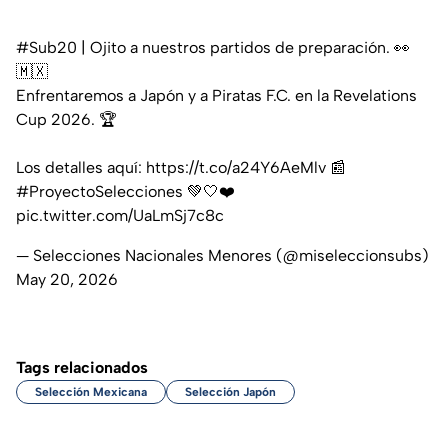
#Sub20
| Ojito a nuestros partidos de preparación. 👀
🇲🇽
Enfrentaremos a Japón y a Piratas F.C. en la Revelations
Cup 2026. 🏆
Los detalles aquí:
https://t.co/a24Y6AeMlv
📰
#ProyectoSelecciones
💚🤍❤️
pic.twitter.com/UaLmSj7c8c
— Selecciones Nacionales Menores (@miseleccionsubs)
May 20, 2026
Tags relacionados
Selección Mexicana
Selección Japón