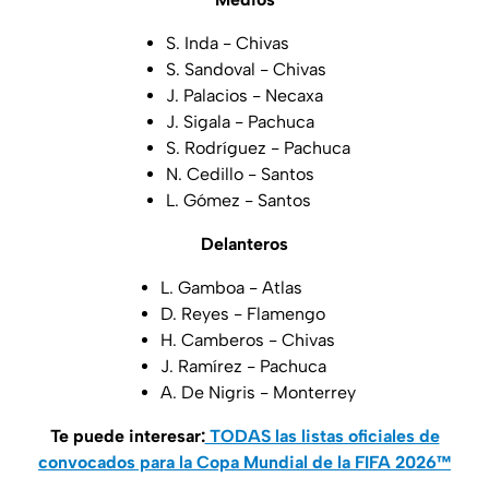
S. Inda - Chivas
S. Sandoval - Chivas
J. Palacios - Necaxa
J. Sigala - Pachuca
S. Rodríguez - Pachuca
N. Cedillo - Santos
L. Gómez - Santos
Delanteros
L. Gamboa - Atlas
D. Reyes - Flamengo
H. Camberos - Chivas
J. Ramírez - Pachuca
A. De Nigris - Monterrey
Te puede interesar:
TODAS las listas oficiales de
convocados para la Copa Mundial de la FIFA 2026™