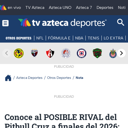
en vivo
TV Azteca
Azteca UNO
Azteca 7
Deportes
Notic
NFL
FÓRMULA E
NBA
TENIS
LO EXTRA
PUBLICIDAD
Azteca Deportes
Otros Deportes
Nota
PUBLICIDAD
Conoce al POSIBLE RIVAL del
Pitbull Cruz a finales del 2026;