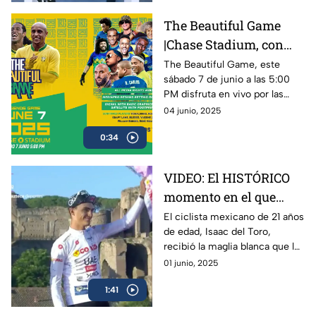
The Beautiful Game
|Chase Stadium, con
Ronaldinho y Roberto
The Beautiful Game, este
sábado 7 de junio a las 5:00
Carlos | 7 de junio a las
PM disfruta en vivo por las
5:00 PM
plataformas de Azteca
04 junio, 2025
Deportes el encuentro entre
0:34
Ronaldinho y Roberto Carlos
VIDEO: El HISTÓRICO
momento en el que
Isaac del Toro recibe la
El ciclista mexicano de 21 años
de edad, Isaac del Toro,
Maglia Blanca en el
recibió la maglia blanca que lo
Giro de Italia 2025
acredita como el mejor menor
01 junio, 2025
de 25 años en el Giro de Italia
1:41
2025