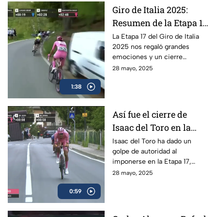
Giro de Italia 2025:
Resumen de la Etapa 17
y el triunfo de Isaac del
La Etapa 17 del Giro de Italia
2025 nos regaló grandes
Toro
emociones y un cierre
espectacular, en donde el líder
28 mayo, 2025
mexicano, Isaac del Toro, se
1:38
llevó el triunfo
Así fue el cierre de
Isaac del Toro en la
Etapa 17 del Giro de
Isaac del Toro ha dado un
golpe de autoridad al
Italia
imponerse en la Etapa 17,
consolidándose como líder de
28 mayo, 2025
la competencia y reforzando
0:59
su dominio con la maglia rosa.