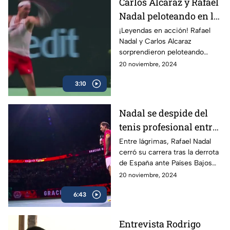
Carlos Alcaraz y Rafael
Nadal peloteando en la
Copa Davis
¡Leyendas en acción! Rafael
Nadal y Carlos Alcaraz
sorprendieron peloteando
juntos en la Copa Davis
20 noviembre, 2024
3:10
Nadal se despide del
tenis profesional entre
lágrimas
Entre lágrimas, Rafael Nadal
cerró su carrera tras la derrota
de España ante Países Bajos
en la Copa Davis, dejando un
20 noviembre, 2024
legado de 22 Grand Slams en
6:43
más de dos décadas.
Entrevista Rodrigo