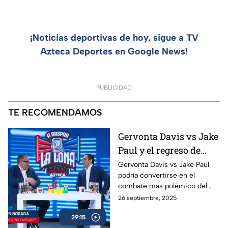
¡Noticias deportivas de hoy, sigue a TV
Azteca Deportes en Google News!
PUBLICIDAD
TE RECOMENDAMOS
Gervonta Davis vs Jake
Paul y el regreso de
Ryan García | A Raspar
Gervonta Davis vs Jake Paul
podría convertirse en el
La Lona
combate más polémico del
año, mientras Ryan García
26 septiembre, 2025
anuncia su regreso al ring con
29:15
sed de revancha.