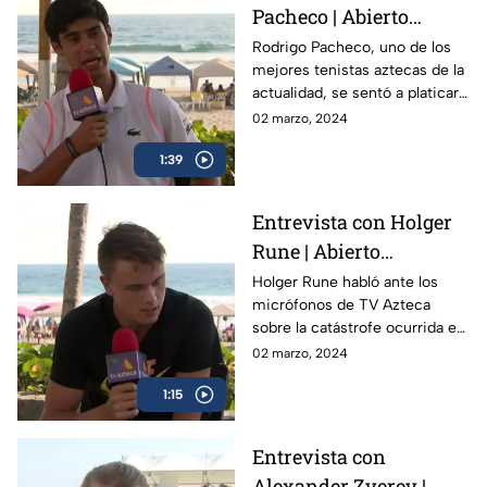
Pacheco | Abierto
Mexicano de Tenis
Rodrigo Pacheco, uno de los
mejores tenistas aztecas de la
actualidad, se sentó a platicar
con TV Azteca previo al
02 marzo, 2024
Abierto Mexicano de Tenis en
1:39
Acapulco
Entrevista con Holger
Rune | Abierto
Mexicano de Tenis
Holger Rune habló ante los
micrófonos de TV Azteca
sobre la catástrofe ocurrida en
Acapulco y como el Abierto
02 marzo, 2024
Mexicano de Open da
1:15
esperanza a la gente
Entrevista con
Alexander Zverev |