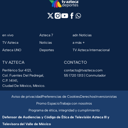
en vivo
Azteca 7
adn Noticias
TV Azteca
Noticias
a más +
Azteca UNO
Deportes
TV Azteca Internacional
TV AZTECA
CONTACTO
Periférico Sur 4121,
contacto@tvazteca.com
Col. Fuentes Del Pedregal,
55 1720 1313
| Conmutador
C.P. 14141,
Ciudad De México, México.
Aviso de privacidad
Preferencias de Cookies
Derechos
Inversionistas
Promo Espacio
Trabaja con nosotros
Programa de ética, integridad y cumplimiento
Defensor de Audiencias y Código de Ética de Televisión Azteca III y
Televisora del Valle de México