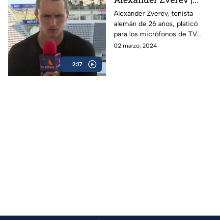
Abierto Mexicano de
Alexander Zverev, tenista
alemán de 26 años, platicó
Tenis
para los micrófonos de TV
Azteca Deportes durante su
02 marzo, 2024
participación en el Abierto
2:17
Mexicano de Tenis