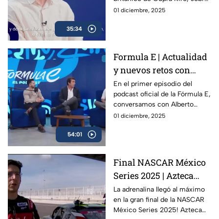
su visión de la Fórmula E, los
01 diciembre, 2025
retos que enfrenta la categoría
35:34
rumbo a la temporada 12 y su
propia evolución dentro del
campeonato.
Formula E | Actualidad
y nuevos retos con
Alberto Longo
En el primer episodio del
podcast oficial de la Fórmula E,
conversamos con Alberto
Longo, cofundador y Chief
01 diciembre, 2025
Championship Officer de la
54:01
categoría, sobre la evolución
del campeonato, los desafíos
de la temporada 12 y lo que
Final NASCAR México
viene para el futuro del
Series 2025 | Azteca
automovilismo eléctrico.
Deportes en la pista con
La adrenalina llegó al máximo
en la gran final de la NASCAR
los campeones
México Series 2025! Azteca