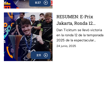
8:37
campeón de la Fórmula E en
Berlín. Oliver Rowland del
equipo de Nissan se lleva la
RESUMEN: E-Prix
victoria en el premio de Berlín.
Jakarta, Ronda 12
Fórmula E 2025
Dan Ticktum se llevó victoria
en la ronda 12 de la temporada
2025 de la espectacular
Fórmula E: revive los mejores
24 junio, 2025
momentos de la carrera en
2:11
Jakarta