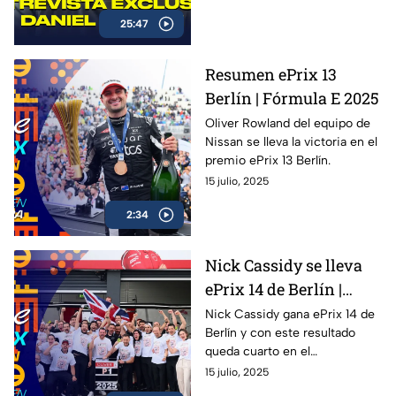
Series, su preparación para la
25:47
temporada 2026 con Spire
Motorsports, y lo que significa
representar a México en la
Resumen ePrix 13
máxima categoría del
Berlín | Fórmula E 2025
automovilismo
estadounidense.
Oliver Rowland del equipo de
Nissan se lleva la victoria en el
premio ePrix 13 Berlín.
15 julio, 2025
2:34
Nick Cassidy se lleva
ePrix 14 de Berlín |
Oliver Rowland se
Nick Cassidy gana ePrix 14 de
Berlín y con este resultado
corona
queda cuarto en el
campeonato de conductores;
15 julio, 2025
Oliver Rowland se corona