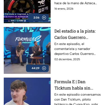
hace de la mano de Azteca
Deportes, devolviendo al país
16 enero, 2026
uno de los eventos más
2:06
espectaculares del
automovilismo mundial.
Del estadio a la pista:
Carlos Guerrero
'Warrior' y la nueva era
En este episodio, el
comentarista y narrador
de Fórmula E | Podcast
deportivo Carlos Guerrero
de Fórmula E
‘Warrior’ cambia el estadio por
02 diciembre, 2025
el circuito para vivir de cerca
44:29
la energía de la Fórmula E.
Formula E | Dan
Ticktum habla sin
filtros sobre la Formula
En este episodio conversamos
con Dan Ticktum, piloto
E y su futuro
británico de Cupra Kiro, sobre