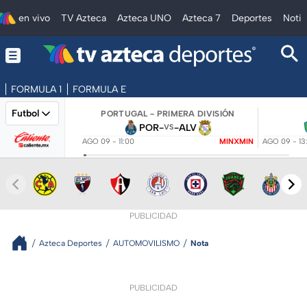
en vivo
TV Azteca
Azteca UNO
Azteca 7
Deportes
Notic
FORMULA 1
FORMULA E
Futbol
PORTUGAL - PRIMERA DIVISIÓN
POR
-
-
ALV
VS
AGO 09 - 11:00
MINXMIN
AGO 09 - 13
PUBLICIDAD
Azteca Deportes
AUTOMOVILISMO
Nota
PUBLICIDAD