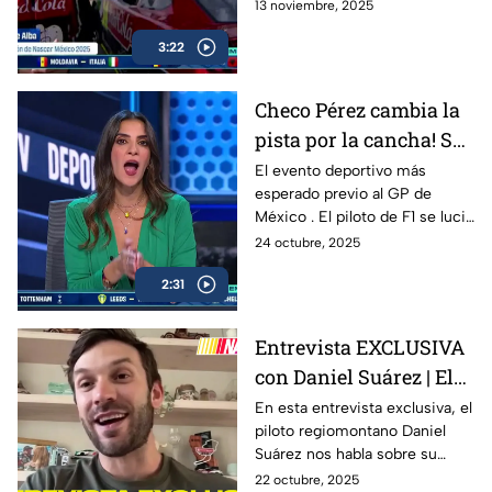
Deportes estuvo presente en
13 noviembre, 2025
la pista para traerte todos los
3:22
detalles, entrevistas exclusivas
y momentos inolvidables en
esta FInal histórica del
Checo Pérez cambia la
automovilismo nacional.
pista por la cancha! Se
celebró la 10ª edición
El evento deportivo más
esperado previo al GP de
de “De la Pista a la
México . El piloto de F1 se lució
Cancha”
con Hack trick.
24 octubre, 2025
2:31
Entrevista EXCLUSIVA
con Daniel Suárez | El
Piloto Mexicano que
En esta entrevista exclusiva, el
piloto regiomontano Daniel
firma con Spire
Suárez nos habla sobre su
Motorsports
trayectoria en la NASCAR Cup
22 octubre, 2025