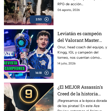
RPG de acción
completamente diferente.
06 agosto, 2026
¿Beast of Reincarnation
2:53
cumple con las expectativas o
se queda a medio camino? En
nuestro AZE Review te lo
Leviatán es campeón
contamos
del Valorant Master
Londres 2026 |
Onur, head coach del equipo, y
Kingg, IGL y campeón del
Entrevista con Onur y
torneo, nos cuentan cómo
Kingg
vivieron el camino hacia el
14 julio, 2026
título, las claves de la victoria,
16:18
los momentos más
complicados del campeonato y
lo que significa este logro para
¿El MEJOR Assassin's
Latinoamérica.
Creed de la historia
regresó? 🏴‍☠️ | Reseña
¡Regresamos a la época dorada
de los piratas! En este Aze
Black Flag Resynced |