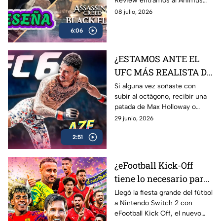
Review entramos al Animus
AZE Review
para analizar a fondo
08 julio, 2026
Assassin’s Creed Black Flag
6:06
Resynced, el esperado remake
de una de las joyas más
queridas de Ubisoft.
¿ESTAMOS ANTE EL
UFC MÁS REALISTA DE
LA HISTORIA? EA
Si alguna vez soñaste con
subir al octágono, recibir una
Sports UFC 6 | AZE
patada de Max Holloway o
Review
Islam Makhachev y sobrevivir
29 junio, 2026
para contarlo… EA Sports UFC
2:51
6 es lo más cerca que vas a
estar
¿eFootball Kick-Off
tiene lo necesario para
marcar el gol de la
Llegó la fiesta grande del fútbol
a Nintendo Switch 2 con
temporada? | AZE
eFootball Kick Off, el nuevo
Review