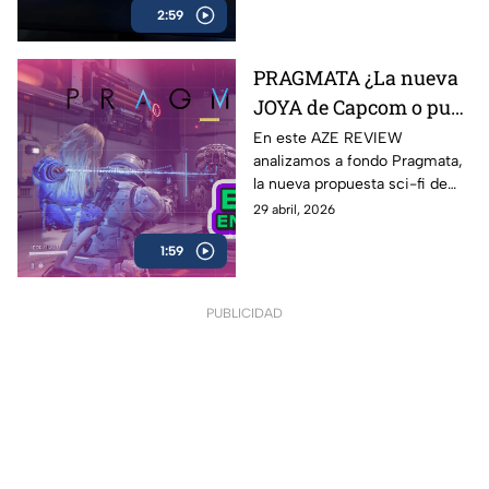
2:59
Batman y LEGO: LEGO
Batman: El Legado del
Caballero de la Noche
PRAGMATA ¿La nueva
JOYA de Capcom o pura
expectativa? | AZE
En este AZE REVIEW
analizamos a fondo Pragmata,
Review
la nueva propuesta sci-fi de
Capcom que ha generado
29 abril, 2026
hype desde su anuncio
1:59
PUBLICIDAD