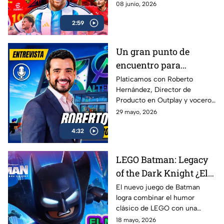
juego de Konami que busca
08 junio, 2026
reconectar con los fans que
2:59
crecieron jugando PES
Un gran punto de
encuentro para
conectar con más
Platicamos con Roberto
Hernández, Director de
gamers | Entrevista con
Producto en Outplay y vocero
Roberto Hernández
de Alternia, sobre el
29 mayo, 2026
crecimiento del gaming social
4:32
en México y Latinoamérica, el
impacto de plataformas como
Roblox, Minecraft y Fortnite, y
LEGO Batman: Legacy
cómo Alternia busca redefinir
of the Dark Knight ¿El
el entretenimiento para las
nuevas generaciones
mejor de la franqucia? |
El nuevo juego de Batman
logra combinar el humor
AZE REVIEW
clásico de LEGO con una
aventura llena de acción,
18 mayo, 2026