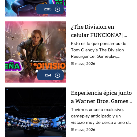
referencias y nostalgia para los
2:05
fans del Caballero Oscuro.
¿The Division en
celular FUNCIONA? |
Probamos Tom
Esto es lo que pensamos de
Tom Clancy’s The Division
Clancy's The Division
Resurgence: Gameplay,
Resurgence AZE
gráficos, combate, mundo
15 mayo, 2026
Review
abierto y todo lo que necesitas
1:54
saber sobre uno de los
shooters más esperados en
celulares
Experiencia épica junto
a Warner Bros. Games
antes del estreno de
Tuvimos acceso exclusivo,
gameplay anticipado y un
LEGO Batman: El
vistazo muy de cerca a uno de
Legado del Caballero de
los lanzamientos más
15 mayo, 2026
la Noche
esperados para fans de