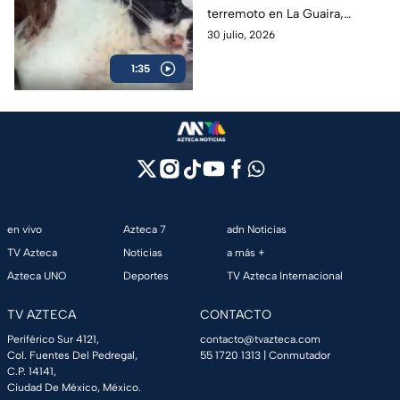
terremoto en La Guaira,
voluntarios lograron rescatar a
30 julio, 2026
un gato con vida en las
1:35
Residencias Caribe.
en vivo
Azteca 7
adn Noticias
TV Azteca
Noticias
a más +
Azteca UNO
Deportes
TV Azteca Internacional
TV AZTECA
CONTACTO
Periférico Sur 4121,
contacto@tvazteca.com
Col. Fuentes Del Pedregal,
55 1720 1313
| Conmutador
C.P. 14141,
Ciudad De México, México.