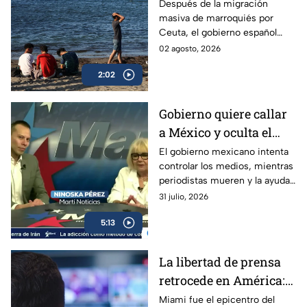
Marruecos y España,
Después de la migración
masiva de marroquiés por
parece tranquila
Ceuta, el gobierno español
trabaja para contenerla,
02 agosto, 2026
mientras habitantes viven
2:02
intranquilos.
Gobierno quiere callar
a México y oculta el
desvío de ayuda
El gobierno mexicano intenta
controlar los medios, mientras
humanitaria enviada a
periodistas mueren y la ayuda
Cuba
humanitaria enviada a Cuba
31 julio, 2026
desaparece en manos
5:13
militares.
La libertad de prensa
retrocede en América:
“La norma es la
Miami fue el epicentro del