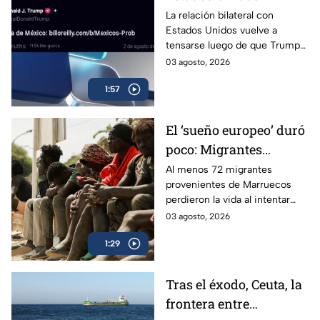
Trump cuestiona
La relación bilateral con
Estados Unidos vuelve a
estrategia contra el
tensarse luego de que Trump
narcotráfico
aseguró que “el problema es
03 agosto, 2026
México” por su estrategia
1:57
contra el narcotráfico.
El ‘sueño europeo’ duró
poco: Migrantes
regresan a Marruecos
Al menos 72 migrantes
provenientes de Marruecos
perdieron la vida al intentar
superar las rompeolas y la valla
03 agosto, 2026
fronteriza en Ceuta, España.
1:29
Tras el éxodo, Ceuta, la
frontera entre