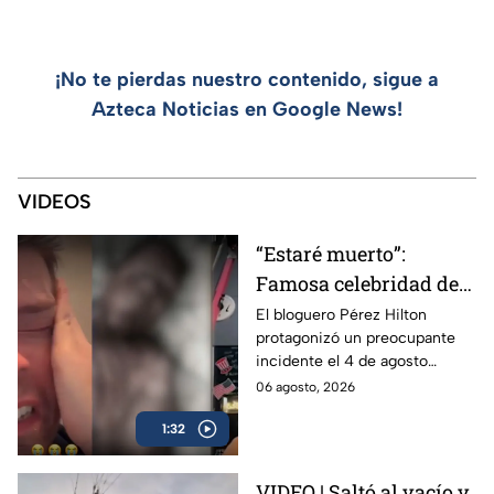
¡No te pierdas nuestro contenido, sigue a
Azteca Noticias en Google News!
VIDEOS
“Estaré muerto”:
Famosa celebridad de
internet se autolesionó
El bloguero Pérez Hilton
protagonizó un preocupante
en una transmisión en
incidente el 4 de agosto
vivo
durante una transmisión en
06 agosto, 2026
vivo desde su casa en Miami
1:32
VIDEO | Saltó al vacío y