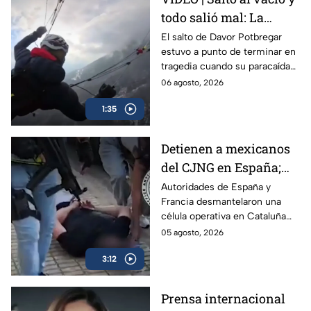
todo salió mal: La
decisión que salvó la
El salto de Davor Potbregar
estuvo a punto de terminar en
vida de Davor
tragedia cuando su paracaídas
Potbregar
falló en pleno vuelo; el sistema
06 agosto, 2026
de emergencia evitó un
1:35
desenlace fatal.
Detienen a mexicanos
del CJNG en España;
traficaban droga
Autoridades de España y
Francia desmantelaron una
diluida en vainilla
célula operativa en Cataluña
del cártel Jalisco Nueva
05 agosto, 2026
Generación (CJNG).
3:12
Prensa internacional