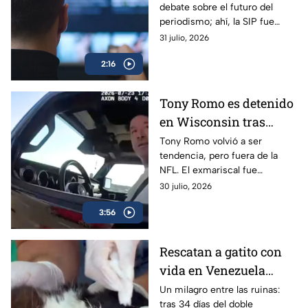
debate sobre el futuro del
impunidad”, dice la SIP
periodismo; ahí, la SIP fue
clara al evidenciar que la
31 julio, 2026
libertad de prensa pasa por un
2:16
momento preocupante.
Tony Romo es detenido
en Wisconsin tras
negarse a realizar la
Tony Romo volvió a ser
tendencia, pero fuera de la
prueba de alcohol
NFL. El exmariscal fue
detenido tras negarse a una
30 julio, 2026
prueba de alcoholímetro y el
3:56
video del arresto se hizo viral.
Rescatan a gatito con
vida en Venezuela
después de 34 días bajo
Un milagro entre las ruinas:
tras 34 días del doble
los escombros