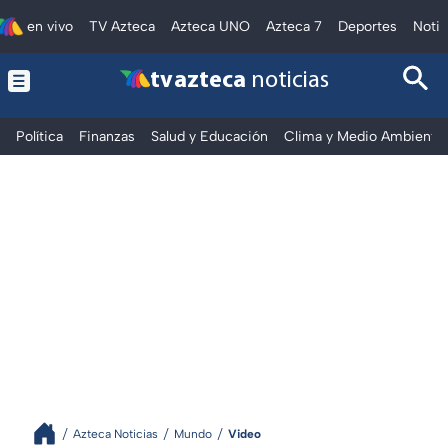
en vivo
TV Azteca
Azteca UNO
Azteca 7
Deportes
Notic
tv azteca
noticias
Política
Finanzas
Salud y Educación
Clima y Medio Ambiente
Azteca Noticias
Mundo
Video