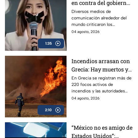
en contra del gobierno
por los Lineamientos
Diversos medios de
comunicación alrededor del
para Callar a México
mundo criticaron los
Lineamientos para Callar a
04 agosto, 2026
México.
1:35
Incendios arrasan con
Grecia: Hay muertos y
más de mil evacuados
En Grecia se registran más de
220 focos activos de
incendios y las autoridades
han detenido a más de 30
04 agosto, 2026
personas señaladas de
2:10
haberlos provocado.
“México no es amigo de
Estados Unidos”: