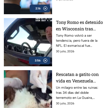
libertad de prensa pasa por un
2:16
momento preocupante.
Tony Romo es detenido
en Wisconsin tras
negarse a realizar la
Tony Romo volvió a ser
tendencia, pero fuera de la
prueba de alcohol
NFL. El exmariscal fue
detenido tras negarse a una
30 julio, 2026
prueba de alcoholímetro y el
3:56
video del arresto se hizo viral.
Rescatan a gatito con
vida en Venezuela
después de 34 días bajo
Un milagro entre las ruinas:
tras 34 días del doble
los escombros
terremoto en La Guaira,
voluntarios lograron rescatar a
30 julio, 2026
un gato con vida en las