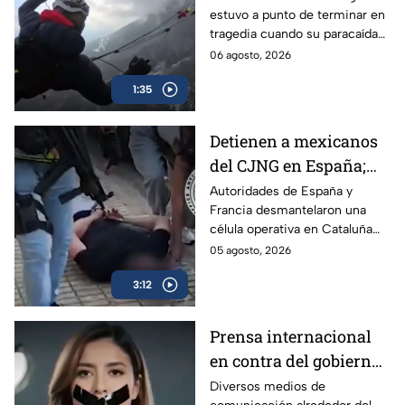
estuvo a punto de terminar en
vida de Davor
tragedia cuando su paracaídas
Potbregar
falló en pleno vuelo; el sistema
06 agosto, 2026
de emergencia evitó un
1:35
desenlace fatal.
Detienen a mexicanos
del CJNG en España;
traficaban droga
Autoridades de España y
Francia desmantelaron una
diluida en vainilla
célula operativa en Cataluña
del cártel Jalisco Nueva
05 agosto, 2026
Generación (CJNG).
3:12
Prensa internacional
en contra del gobierno
por los Lineamientos
Diversos medios de