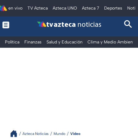
en vivo
TV Azteca
Azteca UNO
Azteca 7
Deportes
Notic
tv azteca
noticias
Política
Finanzas
Salud y Educación
Clima y Medio Ambiente
Azteca Noticias
Mundo
Video