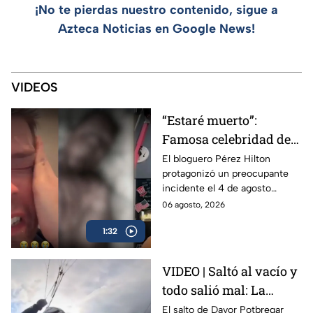
¡No te pierdas nuestro contenido, sigue a
Azteca Noticias en Google News!
VIDEOS
“Estaré muerto”:
Famosa celebridad de
internet se autolesionó
El bloguero Pérez Hilton
protagonizó un preocupante
en una transmisión en
incidente el 4 de agosto
vivo
durante una transmisión en
06 agosto, 2026
vivo desde su casa en Miami
1:32
VIDEO | Saltó al vacío y
todo salió mal: La
decisión que salvó la
El salto de Davor Potbregar