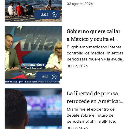
trabaja para contenerla,
02 agosto, 2026
mientras habitantes viven
2:02
intranquilos.
Gobierno quiere callar
a México y oculta el
desvío de ayuda
El gobierno mexicano intenta
controlar los medios, mientras
humanitaria enviada a
periodistas mueren y la ayuda
Cuba
humanitaria enviada a Cuba
31 julio, 2026
desaparece en manos
5:13
militares.
La libertad de prensa
retrocede en América:
“La norma es la
Miami fue el epicentro del
debate sobre el futuro del
impunidad”, dice la SIP
periodismo; ahí, la SIP fue
clara al evidenciar que la
31 julio, 2026