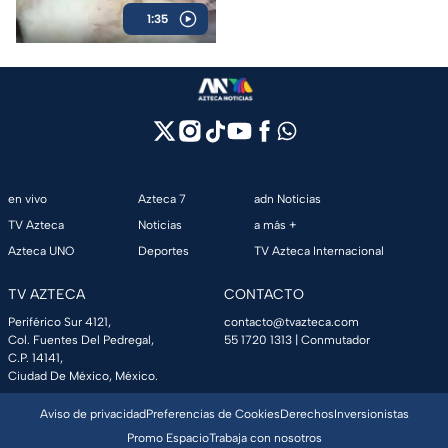
1:35
Residencias Caribe.
en vivo
Azteca 7
adn Noticias
TV Azteca
Noticias
a más +
Azteca UNO
Deportes
TV Azteca Internacional
TV AZTECA
CONTACTO
Periférico Sur 4121,
contacto@tvazteca.com
Col. Fuentes Del Pedregal,
55 1720 1313
| Conmutador
C.P. 14141,
Ciudad De México, México.
Aviso de privacidad
Preferencias de Cookies
Derechos
Inversionistas
Promo Espacio
Trabaja con nosotros