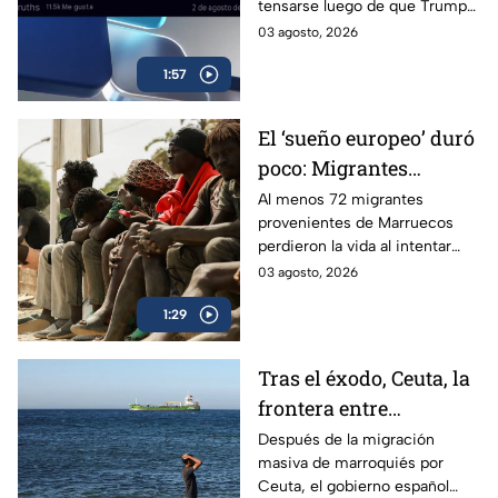
tensarse luego de que Trump
narcotráfico
aseguró que “el problema es
03 agosto, 2026
México” por su estrategia
1:57
contra el narcotráfico.
El ‘sueño europeo’ duró
poco: Migrantes
regresan a Marruecos
Al menos 72 migrantes
provenientes de Marruecos
perdieron la vida al intentar
superar las rompeolas y la valla
03 agosto, 2026
fronteriza en Ceuta, España.
1:29
Tras el éxodo, Ceuta, la
frontera entre
Marruecos y España,
Después de la migración
masiva de marroquiés por
parece tranquila
Ceuta, el gobierno español