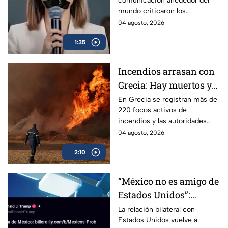
comunicación alrededor del
para Callar a México
mundo criticaron los
Lineamientos para Callar a
04 agosto, 2026
México.
1:35
Incendios arrasan con
Grecia: Hay muertos y
más de mil evacuados
En Grecia se registran más de
220 focos activos de
incendios y las autoridades
han detenido a más de 30
04 agosto, 2026
personas señaladas de
2:10
haberlos provocado.
“México no es amigo de
Estados Unidos”:
Trump cuestiona
La relación bilateral con
Estados Unidos vuelve a
estrategia contra el