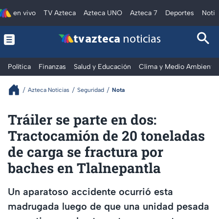
en vivo
TV Azteca
Azteca UNO
Azteca 7
Deportes
Notic
tv azteca
noticias
Política
Finanzas
Salud y Educación
Clima y Medio Ambiente
Azteca Noticias
Seguridad
Nota
Tráiler se parte en dos:
Tractocamión de 20 toneladas
de carga se fractura por
baches en Tlalnepantla
Un aparatoso accidente ocurrió esta
madrugada luego de que una unidad pesada