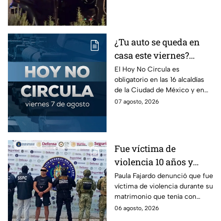
dormía
jóvenes lesionados.
¿Tu auto se queda en
casa este viernes?
Revisa el Hoy No
El Hoy No Circula es
obligatorio en las 16 alcaldías
Circula de este 7 de
de la Ciudad de México y en
agosto
los municipios conurbados del
07 agosto, 2026
Estado de México.
Fue víctima de
violencia 10 años y
hasta ahora detienen al
Paula Fajardo denunció que fue
víctima de violencia durante su
presunto agresor: el
matrimonio que tenía con
caso de Paula Fajardo
Jorge Francisco “N”, quien fue
06 agosto, 2026
detenido por intento de