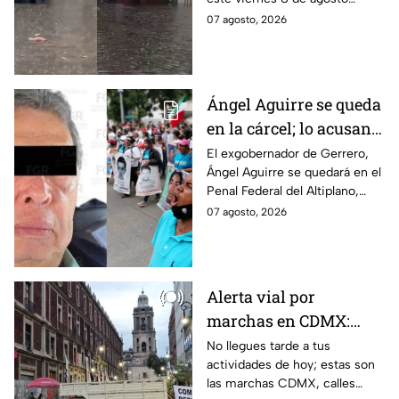
agosto
provocó inundaciones y otras
07 agosto, 2026
afectaciones.
Ángel Aguirre se queda
en la cárcel; lo acusan
de destruir
El exgobernador de Gerrero,
Ángel Aguirre se quedará en el
información del caso
Penal Federal del Altiplano,
Ayotzinapa
luego de que fue detenido ayer
07 agosto, 2026
en el Estado de México por el
caso Ayotzinapa.
Alerta vial por
marchas en CDMX:
Manifestantes retiran
No llegues tarde a tus
actividades de hoy; estas son
bloqueo en Canela y Eje
las marchas CDMX, calles
3 Sur, colonia Granjas