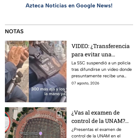
Azteca Noticias en Google News!
NOTAS
VIDEO: ¿Transferencia
para evitar una
sanción? SSC suspende
La SSC suspendió a un policía
tras difundirse un video donde
a policía y abre
presuntamente recibe una
investigación
transferencia para evitar una
07 agosto, 2026
sanción; Asuntos Internos ya
investiga.
¿Vas al examen de
control de la UNAM?
Así puedes llegar al
¿Presentas el examen de
control de la UNAM en el
Palacio de los Deportes