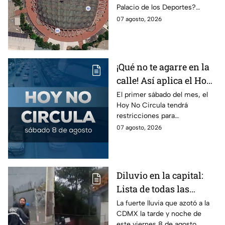
Palacio de los Deportes?
en Metro, camión y
Consulta cómo llegar en
07 agosto, 2026
Metrobús
Metro, camión y Metrobús y
planea tu traslado con
anticipación.
¡Qué no te agarre en la
calle! Así aplica el Hoy
No Circula el primer
El primer sábado del mes, el
Hoy No Circula tendrá
sábado del mes
restricciones para
determinados vehículos en la
07 agosto, 2026
CDMX y en el Edomex. Revisa
si puedes tomar las llaves y
arrancar.
Diluvio en la capital:
Lista de todas las
inundaciones en CDMX
La fuerte lluvia que azotó a la
CDMX la tarde y noche de
HOY viernes 7 de
este viernes 8 de agosto