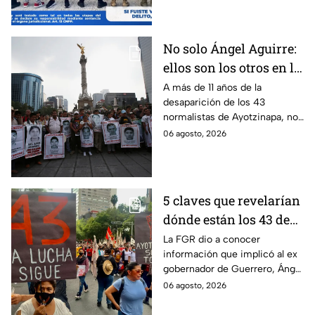
feminicidio.
No solo Ángel Aguirre:
ellos son los otros en la
lupa por el caso
A más de 11 años de la
desaparición de los 43
Ayotzinapa
normalistas de Ayotzinapa, no
se ha conocido el paradero de
06 agosto, 2026
los estudiantes a pesar de las
detenciones por el caso.
5 claves que revelarían
dónde están los 43 de
Ayotzinapa tras
La FGR dio a conocer
información que implicó al ex
captura de Ángel
gobernador de Guerrero, Ángel
Aguirre, ex gobernador
Aguirre, quien fue detenido
06 agosto, 2026
de Guerrero
por su presunta relación con el
caso Ayotzinapa.