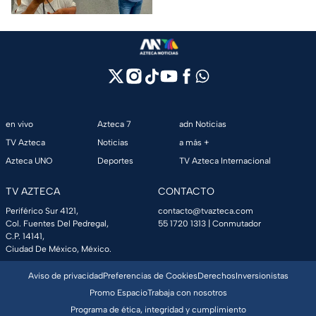
en vivo
Azteca 7
adn Noticias
TV Azteca
Noticias
a más +
Azteca UNO
Deportes
TV Azteca Internacional
TV AZTECA
CONTACTO
Periférico Sur 4121,
contacto@tvazteca.com
Col. Fuentes Del Pedregal,
55 1720 1313
| Conmutador
C.P. 14141,
Ciudad De México, México.
Aviso de privacidad
Preferencias de Cookies
Derechos
Inversionistas
Promo Espacio
Trabaja con nosotros
Programa de ética, integridad y cumplimiento