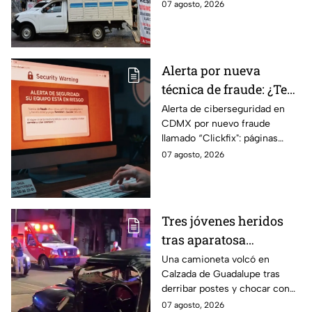
cerradas y bloqueos que
07 agosto, 2026
México
tomarán las principales
vialidades de la capital.
Alerta por nueva
técnica de fraude: ¿Te
piden copiar códigos
Alerta de ciberseguridad en
CDMX por nuevo fraude
extraños en la PC?
llamado “Clickfix": páginas
Cuidado, podrías ser
falsas que engañan para
07 agosto, 2026
víctima del peligroso
ejecutar comandos y robar
"Clickfix"
información de tu equipo.
Tres jóvenes heridos
tras aparatosa
volcadura en Tepeyac
Una camioneta volcó en
Calzada de Guadalupe tras
Insurgentes y operativo
derribar postes y chocar con
en la Juárez, mientras
un árbol, dejando a tres
07 agosto, 2026