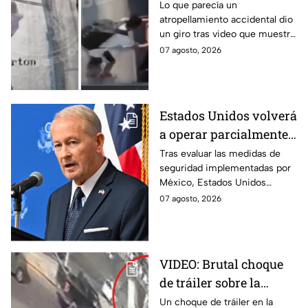
muere atropellado por
Lo que parecía un
atropellamiento accidental dio
tráiler; joven lo empujó
un giro tras video que muestra
en Monterrey
cómo un joven empujó a
07 agosto, 2026
adulto mayor antes de ser
arrollado por un tráiler en
Monterrey.
Estados Unidos volverá
a operar parcialmente
en Michoacán tras
Tras evaluar las medidas de
seguridad implementadas por
suspensión por
México, Estados Unidos
motivos de seguridad
reanudará parcialmente sus
07 agosto, 2026
actividades en Michoacán a
partir del 8 de agosto.
VIDEO: Brutal choque
de tráiler sobre la
avenida Siglo XXI en
Un choque de tráiler en la