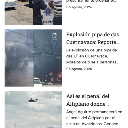
presuntamente ordenar el
Mexicali, BC
ataque de 16 perros contra su
06 agosto, 2026
hermana, quien tenía
discapacidad auditiva.
Explosión pipa de gas
Cuernavaca: Reporte de
víctimas tras estallido
La explosión de una pipa de
gas LP en Cuernavaca,
en Morelos
Morelos dejó seis personas
hospitalizadas. IMSS informó
06 agosto, 2026
que las pacientes siguen
internadas y aún no hay parte
médico.
Así es el penal del
Altiplano donde
permanecerá Ángel
Ángel Aguirre permanecerá en
el penal del Altiplano por el
Aguirre por caso
caso de Ayotzinapa. Conoce
Ayotzinapa