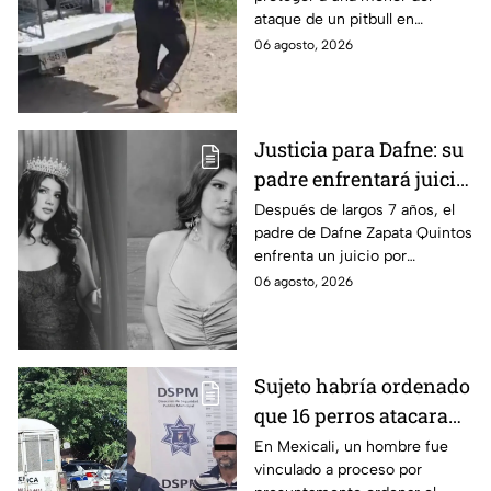
por su vida en Zapopan
ataque de un pitbull en
Zapopan; la víctima sufrió
06 agosto, 2026
severas mordeduras y existe
riesgo de que pierda un brazo.
Justicia para Dafne: su
padre enfrentará juicio
por presunto abuso
Después de largos 7 años, el
padre de Dafne Zapata Quintos
cometido en 2019 en
enfrenta un juicio por
Tamaulipas
presuntamente abusar de la
06 agosto, 2026
menor cuando ella tenía
apenas 6 años.
Sujeto habría ordenado
que 16 perros atacaran
a su hermana con
En Mexicali, un hombre fue
vinculado a proceso por
discapacidad en