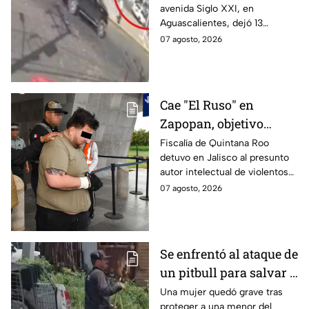
avenida Siglo XXI, en
Aguascalientes deja
Aguascalientes, dejó 13
varios heridos y
heridos y varios vehículos
07 agosto, 2026
destrozos
destrozados; el conductor fue
detenido tras la carambola.
Cae "El Ruso" en
Zapopan, objetivo
prioritario en Playa del
Fiscalía de Quintana Roo
detuvo en Jalisco al presunto
Carmen
autor intelectual de violentos
ataques en fraccionamientos
07 agosto, 2026
de Playa del Carmen.
Se enfrentó al ataque de
un pitbull para salvar a
una menor; hoy lucha
Una mujer quedó grave tras
proteger a una menor del