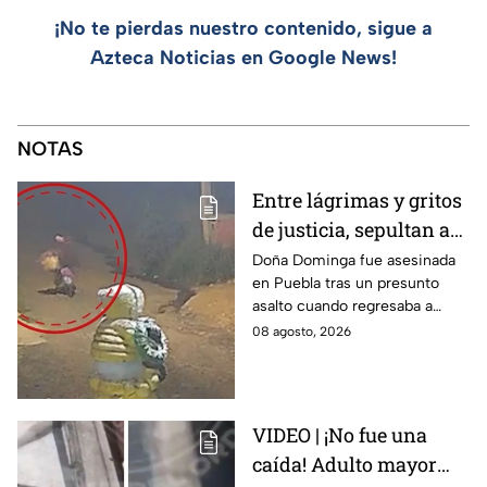
¡No te pierdas nuestro contenido, sigue a
Azteca Noticias en Google News!
NOTAS
Entre lágrimas y gritos
de justicia, sepultan a
doña Dominga, la
Doña Dominga fue asesinada
en Puebla tras un presunto
abuelita asesinada tras
asalto cuando regresaba a
asalto en Amozoc,
casa; familiares y amigos la
08 agosto, 2026
Puebla
despidieron entre lágrimas y
exigieron justicia.
VIDEO | ¡No fue una
caída! Adulto mayor