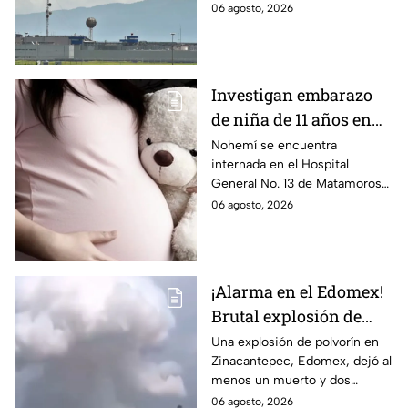
dónde está, cómo es esta
06 agosto, 2026
prisión de máxima seguridad y
su historia.
Investigan embarazo
de niña de 11 años en
Matamoros,
Nohemí se encuentra
internada en el Hospital
Tamaulipas; ¿qué pasó
General No. 13 de Matamoros
con Nohemí?
tras complicaciones por un
06 agosto, 2026
embarazo infantil; la Fiscalía de
Tamaulipas ya investiga.
¡Alarma en el Edomex!
Brutal explosión de
polvorín en Santa
Una explosión de polvorín en
Zinacantepec, Edomex, dejó al
María del Monte,
menos un muerto y dos
Zinacantepec; reportan
heridos; autoridades atiende la
06 agosto, 2026