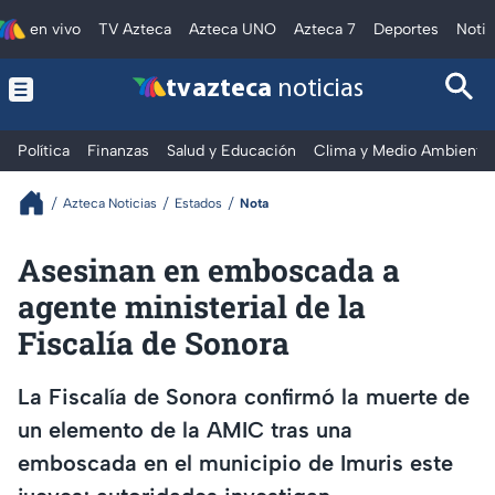
en vivo
TV Azteca
Azteca UNO
Azteca 7
Deportes
Notic
tv azteca
noticias
Política
Finanzas
Salud y Educación
Clima y Medio Ambiente
Azteca Noticias
Estados
Nota
Asesinan en emboscada a
agente ministerial de la
Fiscalía de Sonora
La Fiscalía de Sonora confirmó la muerte de
un elemento de la AMIC tras una
emboscada en el municipio de Imuris este