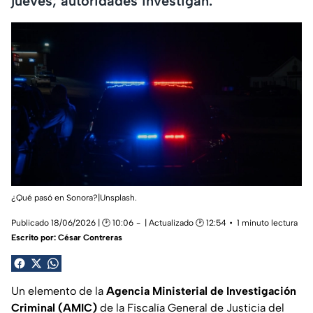
jueves; autoridades investigan.
¿Qué pasó en Sonora?|Unsplash.
Publicado 18/06/2026 | 🕑 10:06
| Actualizado 🕑 12:54
1 minuto lectura
Escrito por:
César Contreras
Un elemento de la
Agencia Ministerial de Investigación
Criminal (AMIC)
de la Fiscalía General de Justicia del