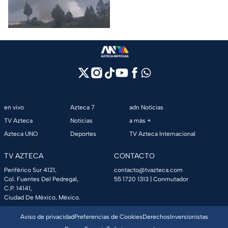
al menos un muerto y
emergencia tras el estallido de
heridos
un taller clandestino.
en vivo
Azteca 7
adn Noticias
TV Azteca
Noticias
a más +
Azteca UNO
Deportes
TV Azteca Internacional
TV AZTECA
CONTACTO
Periférico Sur 4121,
contacto@tvazteca.com
Col. Fuentes Del Pedregal,
55 1720 1313
| Conmutador
C.P. 14141,
Ciudad De México, México.
Aviso de privacidad
Preferencias de Cookies
Derechos
Inversionistas