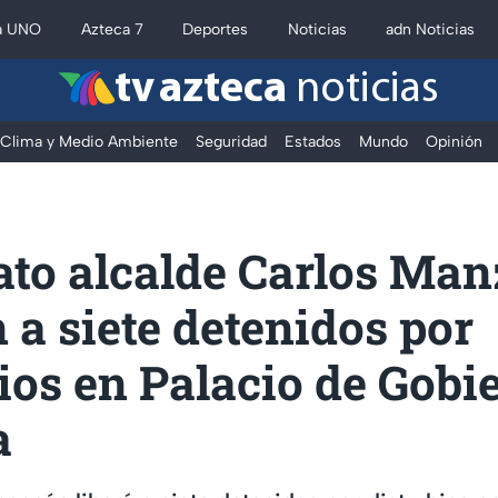
a UNO
Azteca 7
Deportes
Noticias
adn Noticias
tv azteca
noticias
Clima y Medio Ambiente
Seguridad
Estados
Mundo
Opinión
to alcalde Carlos Man
 a siete detenidos por
ios en Palacio de Gobi
a