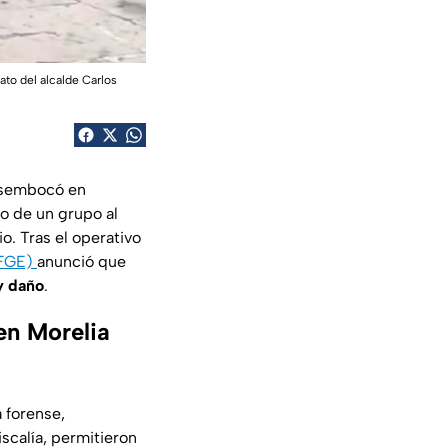
ato del alcalde Carlos
esembocó en
to de un grupo al
io. Tras el operativo
FGE)
anunció que
y daño
.
en Morelia
a forense,
scalía, permitieron