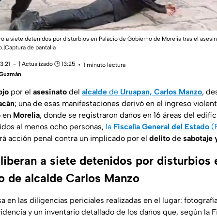
ó a siete detenidos por disturbios en Palacio de Gobierno de Morelia tras el asesin
.|Captura de pantalla
3:21
| Actualizado 🕑 13:25
1 minuto lectura
a Guzmán
ojo
por el
asesinato
del
alcalde
de
Uruapan, Carlos Manzo
, d
acán
; una de esas manifestaciones derivó en el ingreso violen
o
en
Morelia
, donde se registraron daños en 16 áreas del edific
idos al menos ocho personas,
la
Fiscalía General del Estado
(
rá acción penal contra un implicado por el
delito
de
sabotaje 
iberan a siete detenidos por disturbios 
to de alcalde Carlos Manzo
 en las diligencias periciales realizadas en el lugar: fotografí
dencia y un inventario detallado de los daños que, según la Fi