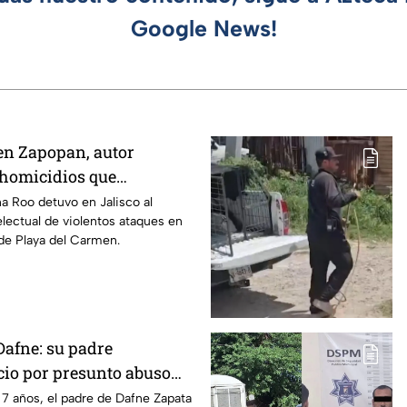
Google News!
 en Zapopan, autor
 homicidios que
 a Quintana Roo
na Roo detuvo en Jalisco al
electual de violentos ataques en
de Playa del Carmen.
Dafne: su padre
cio por presunto abuso
019 en Tamaulipas
7 años, el padre de Dafne Zapata