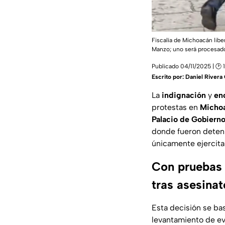
Fiscalía de Michoacán liber
Manzo; uno será procesado
Publicado 04/11/2025 | 🕑 1
Escrito por:
Daniel River
La
indignación
y
en
protestas en
Micho
Palacio de Gobiern
donde fueron deten
únicamente ejercita
Con pruebas l
tras asesina
Esta decisión se basa
levantamiento de evi