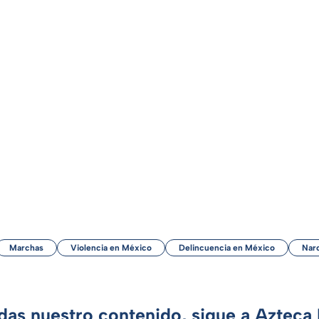
Marchas
Violencia en México
Delincuencia en México
Narc
rdas nuestro contenido, sigue a Azteca 