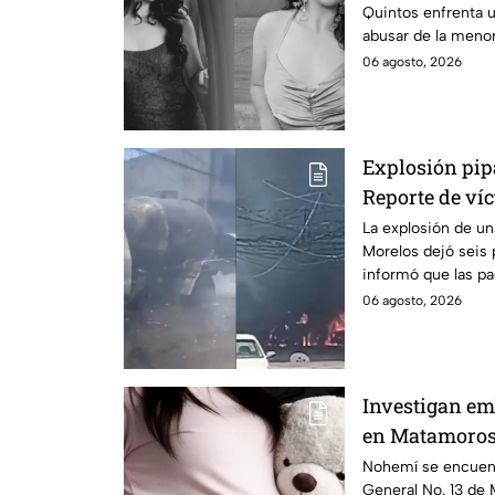
Quintos enfrenta 
abusar de la menor
06 agosto, 2026
Explosión pip
Reporte de víc
Morelos
La explosión de u
Morelos dejó seis 
informó que las pa
no hay parte médi
06 agosto, 2026
Investigan em
en Matamoros,
con Nohemí?
Nohemí se encuentr
General No. 13 de