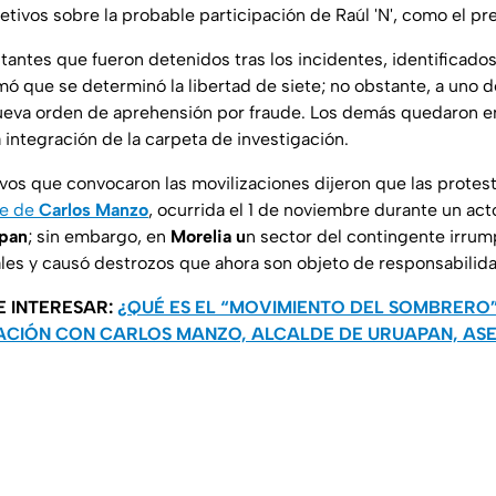
jetivos sobre la probable participación de Raúl 'N', como el p
antes que fueron detenidos tras los incidentes, identificados
mó que se determinó la libertad de siete; no obstante, a uno de
eva orden de aprehensión por fraude. Los demás quedaron e
 integración de la carpeta de investigación.
ivos que convocaron las movilizaciones dijeron que las protes
te de
Carlos Manzo
, ocurrida el 1 de noviembre durante un act
pan
; sin embargo, en
Morelia u
n sector del contingente irrum
les y causó destrozos que ahora son objeto de responsabilida
E INTERESAR:
¿QUÉ ES EL “MOVIMIENTO DEL SOMBRERO
LACIÓN CON CARLOS MANZO, ALCALDE DE URUAPAN, ASE