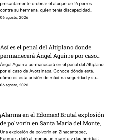
presuntamente ordenar el ataque de 16 perros
contra su hermana, quien tenía discapacidad
auditiva.
06 agosto, 2026
Así es el penal del Altiplano donde
permanecerá Ángel Aguirre por caso
Ayotzinapa
Ángel Aguirre permanecerá en el penal del Altiplano
por el caso de Ayotzinapa. Conoce dónde está,
cómo es esta prisión de máxima seguridad y su
historia.
06 agosto, 2026
¡Alarma en el Edomex! Brutal explosión
de polvorín en Santa María del Monte,
Zinacantepec; reportan al menos un
Una explosión de polvorín en Zinacantepec,
Edomex, dejó al menos un muerto y dos heridos;