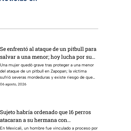
Se enfrentó al ataque de un pitbull para
salvar a una menor; hoy lucha por su
vida en Zapopan
Una mujer quedó grave tras proteger a una menor
del ataque de un pitbull en Zapopan; la víctima
sufrió severas mordeduras y existe riesgo de que
pierda un brazo.
06 agosto, 2026
Sujeto habría ordenado que 16 perros
atacaran a su hermana con
discapacidad en Mexicali, BC
En Mexicali, un hombre fue vinculado a proceso por