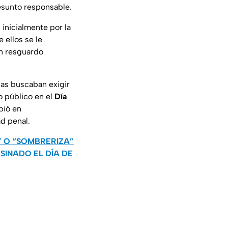
resunto responsable.
 inicialmente por la
 ellos se le
n resguardo
tas buscaban exigir
o público en el
Día
pió en
d penal.
” O “SOMBRERIZA”
SINADO EL DÍA DE