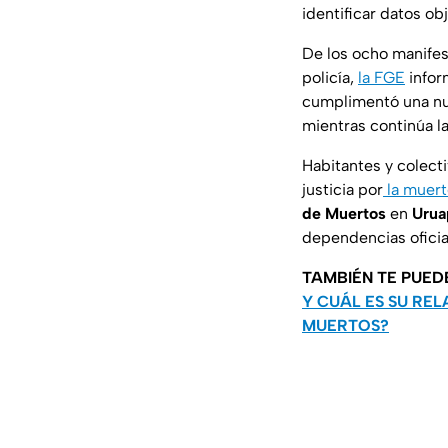
identificar datos ob
De los ocho manifest
policía,
la FGE
infor
cumplimentó una nu
mientras continúa la
Habitantes y colect
justicia por
la muer
de Muertos
en
Urua
dependencias oficia
TAMBIÉN TE PUED
Y CUÁL ES SU RE
MUERTOS?