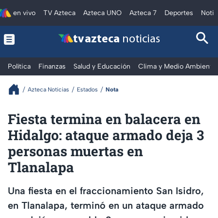
en vivo
TV Azteca
Azteca UNO
Azteca 7
Deportes
Notic
tv azteca
noticias
Política
Finanzas
Salud y Educación
Clima y Medio Ambiente
Azteca Noticias
Estados
Nota
Fiesta termina en balacera en
Hidalgo: ataque armado deja 3
personas muertas en
Tlanalapa
Una fiesta en el fraccionamiento San Isidro,
en Tlanalapa, terminó en un ataque armado