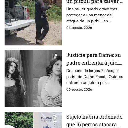
un pitbull para salvar a
una menor; hoy lucha
Una mujer quedó grave tras
proteger a una menor del
por su vida en Zapopan
ataque de un pitbull en
Zapopan; la víctima sufrió
06 agosto, 2026
severas mordeduras y existe
riesgo de que pierda un brazo.
Justicia para Dafne: su
padre enfrentará juicio
por presunto abuso
Después de largos 7 años, el
padre de Dafne Zapata Quintos
cometido en 2019 en
enfrenta un juicio por
Tamaulipas
presuntamente abusar de la
06 agosto, 2026
menor cuando ella tenía
apenas 6 años.
Sujeto habría ordenado
que 16 perros atacaran