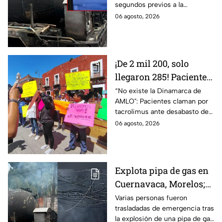
segundos previos a la
Morelos
explosión de una pipa de gas
06 agosto, 2026
LP en Cuernavaca, Morelos.
¡De 2 mil 200, solo
llegaron 285! Pacientes
claman por
“No existe la Dinamarca de
AMLO": Pacientes claman por
medicamentos ante
tacrolimus ante desabasto de
desabasto en IMSS
medicamentos en hospital del
06 agosto, 2026
Puebla
IMSS Puebla; hay 900
personas están afectadas.
Explota pipa de gas en
Cuernavaca, Morelos;
se reportan más de 20
Varias personas fueron
trasladadas de emergencia tras
personas con
la explosión de una pipa de gas