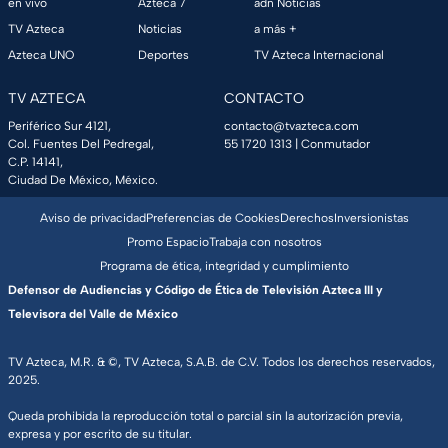
en vivo
Azteca 7
adn Noticias
TV Azteca
Noticias
a más +
Azteca UNO
Deportes
TV Azteca Internacional
TV AZTECA
CONTACTO
Periférico Sur 4121,
contacto@tvazteca.com
Col. Fuentes Del Pedregal,
55 1720 1313
| Conmutador
C.P. 14141,
Ciudad De México, México.
Aviso de privacidad
Preferencias de Cookies
Derechos
Inversionistas
Promo Espacio
Trabaja con nosotros
Programa de ética, integridad y cumplimiento
Defensor de Audiencias y Código de Ética de Televisión Azteca III y
Televisora del Valle de México
TV Azteca, M.R. & ©, TV Azteca, S.A.B. de C.V. Todos los derechos reservados,
2025.
Queda prohibida la reproducción total o parcial sin la autorización previa,
expresa y por escrito de su titular.