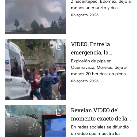
Zinacantepec, Edomex, dejó al
María del Monte,
menos un muerto y dos
Zinacantepec; reportan
heridos; autoridades atiende la
06 agosto, 2026
al menos un muerto y
emergencia tras el estallido de
heridos
un taller clandestino.
VIDEO| Entre la
emergencia, la
desesperación y el
Explosión de pipa en
Cuernavaca, Morelos, deja al
llanto de un niño;
menos 20 heridos; en plena
adultos desatan pelea
emergencia, dos hombres
06 agosto, 2026
tras explosión de pipa
comenzaron a pelear mientras
en Cuernavaca
un niño lloraba en el lugar.
Revelan VIDEO del
momento exacto de la
explosión de pipa de
En redes sociales se difundió
un video que muestra los
gas en Cuernavaca,