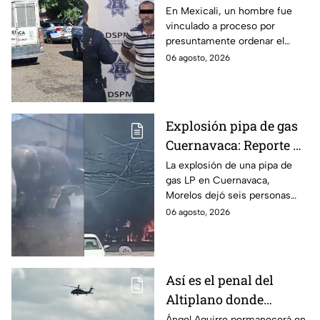
a su hermana con
En Mexicali, un hombre fue
vinculado a proceso por
discapacidad en
presuntamente ordenar el
Mexicali, BC
ataque de 16 perros contra su
06 agosto, 2026
hermana, quien tenía
discapacidad auditiva.
Explosión pipa de gas
Cuernavaca: Reporte de
víctimas tras estallido
La explosión de una pipa de
gas LP en Cuernavaca,
en Morelos
Morelos dejó seis personas
hospitalizadas. IMSS informó
06 agosto, 2026
que las pacientes siguen
internadas y aún no hay parte
médico.
Así es el penal del
Altiplano donde
permanecerá Ángel
Ángel Aguirre permanecerá en