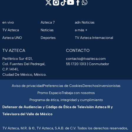
en vivo
Azteca 7
adn Noticias
TV Azteca
Noticias
a más +
Azteca UNO
Deportes
TV Azteca Internacional
TV AZTECA
CONTACTO
Periférico Sur 4121,
contacto@tvazteca.com
Col. Fuentes Del Pedregal,
55 1720 1313
| Conmutador
C.P. 14141,
Ciudad De México, México.
Aviso de privacidad
Preferencias de Cookies
Derechos
Inversionistas
Promo Espacio
Trabaja con nosotros
Programa de ética, integridad y cumplimiento
Defensor de Audiencias y Código de Ética de Televisión Azteca III y
Televisora del Valle de México
TV Azteca, M.R. & ©, TV Azteca, S.A.B. de C.V. Todos los derechos reservados,