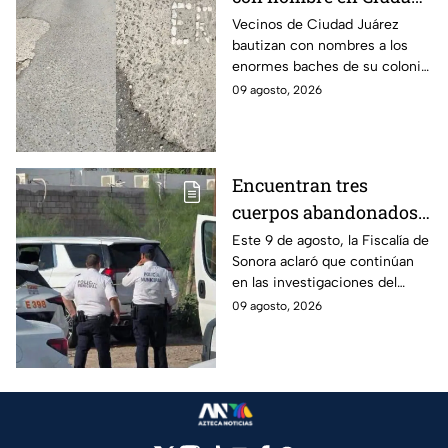
Juárez
Vecinos de Ciudad Juárez
bautizan con nombres a los
enormes baches de su colonia
como protesta ante la falta de
09 agosto, 2026
atención del gobierno local.
Encuentran tres
cuerpos abandonados
en Hermosillo, Sonora;
Este 9 de agosto, la Fiscalía de
Sonora aclaró que continúan
todo apunta a crimen
en las investigaciones del
pasional
hallazgo de tres cuerpos
09 agosto, 2026
abandonados en una
camioneta en Hermosillo; todo
apunta a crimen pasional.