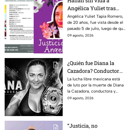
Hallan sin vida a
Angélica Yuliet tras
desaparecer por una
Angélica Yuliet Tapia Romero,
de 20 años, fue vista desde el
entrevista de trabajo en
pasado 5 de julio, luego de que
Edomex
presuntamente recibiera una
09 agosto, 2026
oferta de trabajo en
Tlalmanalco, Edomex.
¿Quién fue Diana la
Cazadora? Conductora
y luchadora que
La lucha libre mexicana está
de luto por la muerte de Diana
falleció a los 48 años en
la Cazadora, conductora y
Monterrey
luchadora de 48 años que
09 agosto, 2026
falleció en Monterrey; ¿cuál es
su historia?
“Justicia, no