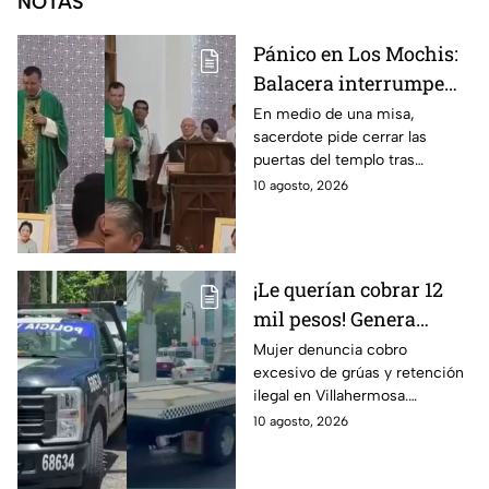
NOTAS
Pánico en Los Mochis:
Balacera interrumpe
misa por
En medio de una misa,
sacerdote pide cerrar las
enfrentamiento entre
puertas del templo tras
GN y hombres armados
intercambio de disparos entre
10 agosto, 2026
delincuentes y fuerzas
federales en Los Mochis.
¡Le querían cobrar 12
mil pesos! Genera
indignación servicio de
Mujer denuncia cobro
excesivo de grúas y retención
grúas en Tabasco
ilegal en Villahermosa.
Secretaría de Movilidad de
10 agosto, 2026
Tabasco anuncia revisión a
empresas concesionarias.