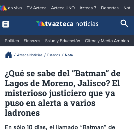
en vivo
TV Azteca
Azteca UNO
Azteca 7
Deportes
Notic
tv azteca
noticias
Política
Finanzas
Salud y Educación
Clima y Medio Ambiente
Azteca Noticias
Estados
Nota
¿Qué se sabe del “Batman” de
Lagos de Moreno, Jalisco? El
misterioso justiciero que ya
puso en alerta a varios
ladrones
En sólo 10 días, el llamado “Batman” de