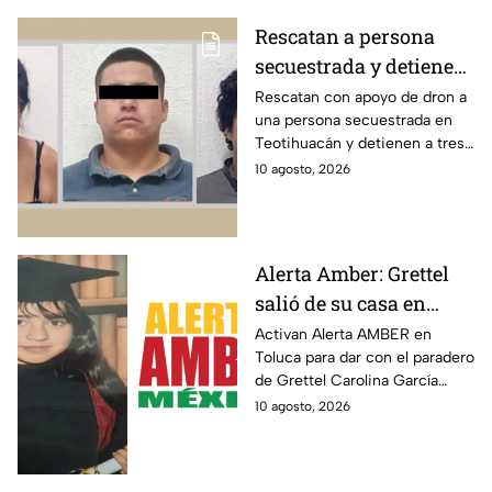
Rescatan a persona
secuestrada y detienen
a tres personas en
Rescatan con apoyo de dron a
una persona secuestrada en
Teotihuacán, Edomex;
Teotihuacán y detienen a tres
pidieron rescate a
implicados; así fue cómo
10 agosto, 2026
familiares
ocurrió la detención y el
rescate.
Alerta Amber: Grettel
salió de su casa en
Edomex y desapareció
Activan Alerta AMBER en
Toluca para dar con el paradero
de Grettel Carolina García
Ballesteros, de 13 años; la
10 agosto, 2026
joven desapreció el fin de
semana en el Edomex.