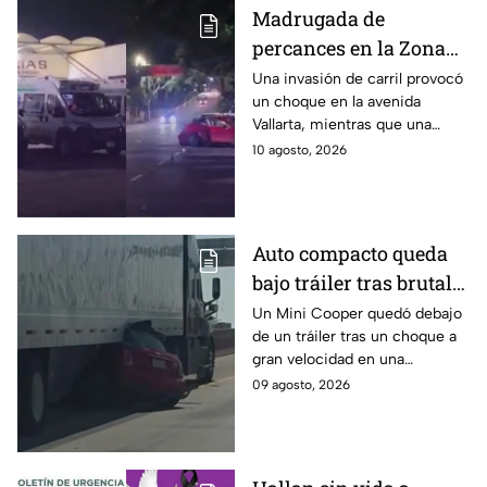
Madrugada de
percances en la Zona
Metropolitana: Fuerte
Una invasión de carril provocó
un choque en la avenida
choque deja cinco
Vallarta, mientras que una
heridos en Guadalajara
pelea dejó a un hombre en el
10 agosto, 2026
y un apuñalado en
hospital, así la Zona
Tlaquepaque
Metropolitana de Guadalajara.
Auto compacto queda
bajo tráiler tras brutal
choque en El Paso
Un Mini Cooper quedó debajo
de un tráiler tras un choque a
gran velocidad en una
carretera interestatal de El
09 agosto, 2026
Paso, Texas; el conductor salió
ileso tras el impacto.