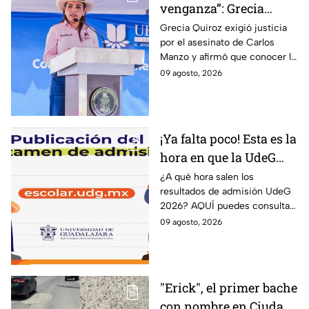
venganza”: Grecia
Quiroz exige esclarecer
Grecia Quiroz exigió justicia
por el asesinato de Carlos
el asesinato de Carlos
Manzo y afirmó que conocer la
Manzo
verdad es indispensable para
09 agosto, 2026
que Uruapan pueda vivir en
paz.
¡Ya falta poco! Esta es la
hora en que la UdeG
publica los resultados
¿A qué hora salen los
resultados de admisión UdeG
de admisión 2026 y
2026? AQUÍ puedes consultar
AQUÍ puedes
el dictamen este lunes 10 de
09 agosto, 2026
consultarlos
agosto y saber si fuiste
admitido en la Universidad de
Guadalajara.
"Erick", el primer bache
con nombre en Ciudad