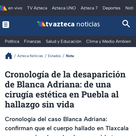
en vivo
TV Azteca
Azteca UNO
Azteca 7
Deportes
Notic
tv azteca
noticias
Política
Finanzas
Salud y Educación
Clima y Medio Ambiente
Azteca Noticias
Estados
Nota
Cronología de la desaparición
de Blanca Adriana: de una
cirugía estética en Puebla al
hallazgo sin vida
Cronología del caso Blanca Adriana:
confirman que el cuerpo hallado en Tlaxcala