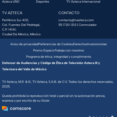
Azteca UNO
Deportes
TV Azteca Internacional
TV AZTECA
CONTACTO
Periférico Sur 4121,
contacto@tvazteca.com
Col. Fuentes Del Pedregal,
55 1720 1313
| Conmutador
C.P. 14141,
Ciudad De México, México.
Aviso de privacidad
Preferencias de Cookies
Derechos
Inversionistas
Promo Espacio
Trabaja con nosotros
Programa de ética, integridad y cumplimiento
Defensor de Audiencias y Código de Ética de Televisión Azteca III y
Televisora del Valle de México
TV Azteca, M.R. & ©, TV Azteca, S.A.B. de C.V. Todos los derechos reservados,
2025.
Queda prohibida la reproducción total o parcial sin la autorización previa,
expresa y por escrito de su titular.