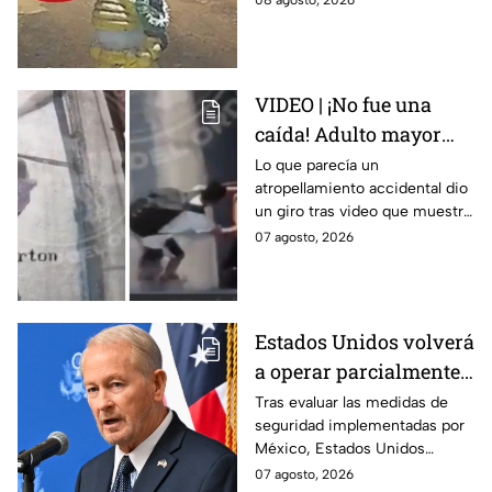
08 agosto, 2026
Puebla
despidieron entre lágrimas y
exigieron justicia.
VIDEO | ¡No fue una
caída! Adulto mayor
muere atropellado por
Lo que parecía un
atropellamiento accidental dio
tráiler; joven lo empujó
un giro tras video que muestra
en Monterrey
cómo un joven empujó a
07 agosto, 2026
adulto mayor antes de ser
arrollado por un tráiler en
Monterrey.
Estados Unidos volverá
a operar parcialmente
en Michoacán tras
Tras evaluar las medidas de
seguridad implementadas por
suspensión por
México, Estados Unidos
motivos de seguridad
reanudará parcialmente sus
07 agosto, 2026