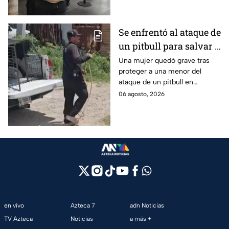
Se enfrentó al ataque de
un pitbull para salvar a
una menor; hoy lucha
Una mujer quedó grave tras
proteger a una menor del
por su vida en Zapopan
ataque de un pitbull en
Zapopan; la víctima sufrió
06 agosto, 2026
severas mordeduras y existe
riesgo de que pierda un brazo.
en vivo
Azteca 7
adn Noticias
TV Azteca
Noticias
a más +