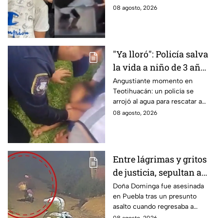
Monterrey
de la muerte de un adulto
08 agosto, 2026
mayor al empujarlo contra un
tráiler.
"Ya lloró": Policía salva
la vida a niño de 3 años
que cayó a un lago en
Angustiante momento en
Teotihuacán: un policía se
Teotihuacán; aplicó
arrojó al agua para rescatar a
RCP (VIDEO)
un pequeño que no respiraba y
08 agosto, 2026
logró revivirlo con maniobras
de RCP.
Entre lágrimas y gritos
de justicia, sepultan a
doña Dominga, la
Doña Dominga fue asesinada
en Puebla tras un presunto
abuelita asesinada tras
asalto cuando regresaba a
asalto en Amozoc,
casa; familiares y amigos la