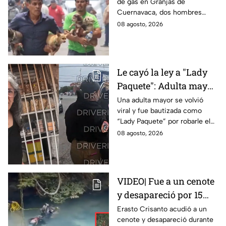
de gas en Granjas de
tras la explosión de
Cuernavaca, dos hombres
pipa de gas en
arriesgaron su vida para volver
08 agosto, 2026
Cuernavaca
por sus perritos y ponerlos a
salvo de la tragedia.
Le cayó la ley a "Lady
Paquete": Adulta mayor
le roba celular a
Una adulta mayor se volvió
viral y fue bautizada como
repartidor y la policía
“Lady Paquete” por robarle el
va por ella a su casa
celular a un repartidor en
08 agosto, 2026
Coacalco, Estado de México.
VIDEO| Fue a un cenote
y desapareció por 15
días; así encontraron al
Erasto Crisanto acudió a un
cenote y desapareció durante
pescador Erasto