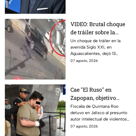
actividades en Michoacán a
partir del 8 de agosto.
VIDEO: Brutal choque
de tráiler sobre la
avenida Siglo XXI en
Un choque de tráiler en la
avenida Siglo XXI, en
Aguascalientes deja
Aguascalientes, dejó 13
varios heridos y
heridos y varios vehículos
07 agosto, 2026
destrozos
destrozados; el conductor fue
detenido tras la carambola.
Cae "El Ruso" en
Zapopan, objetivo
prioritario en Playa del
Fiscalía de Quintana Roo
detuvo en Jalisco al presunto
Carmen
autor intelectual de violentos
ataques en fraccionamientos
07 agosto, 2026
de Playa del Carmen.