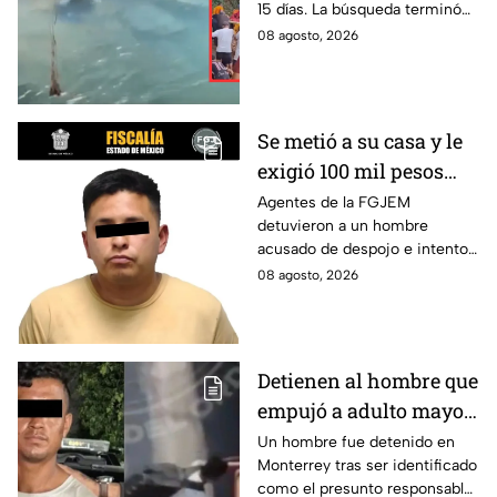
15 días. La búsqueda terminó
Crisanto
cuando el pescador fue
08 agosto, 2026
localizado con vida. Esto es lo
que se sabe.
Se metió a su casa y le
exigió 100 mil pesos
para devolvérsela; cae
Agentes de la FGJEM
detuvieron a un hombre
otro por despojo en
acusado de despojo e intento
Edomex
de extorsión en el Edomex.
08 agosto, 2026
Detienen al hombre que
empujó a adulto mayor
contra tráiler; provocó
Un hombre fue detenido en
Monterrey tras ser identificado
su muerte en
como el presunto responsable