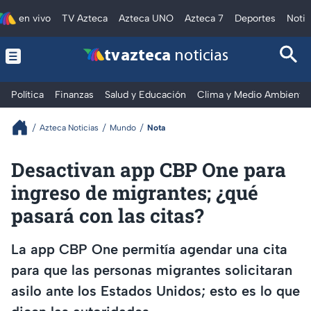
en vivo
TV Azteca
Azteca UNO
Azteca 7
Deportes
Notic
tv azteca
noticias
Política
Finanzas
Salud y Educación
Clima y Medio Ambiente
Azteca Noticias
Mundo
Nota
Desactivan app CBP One para
ingreso de migrantes; ¿qué
pasará con las citas?
La app CBP One permitía agendar una cita
para que las personas migrantes solicitaran
asilo ante los Estados Unidos; esto es lo que