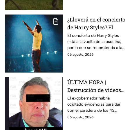
normalistas de Ayotzinapa.
¿Lloverá en el concierto
de Harry Styles? El
pronóstico del clima
El concierto de Harry Styles
está a la vuelta de la esquina,
para este viernes en
por lo que se recomienda a las
CDMX
y los fanáticos revisar el clima
06 agosto, 2026
en CDMX antes de salir de
casa.
ÚLTIMA HORA |
Destrucción de videos
clave y amenazas a
El exgobernador habría
ocultado evidencias para dar
testigos por parte de
con el paradero de los 43
exgobernador Ángel
estudiantes desaparecidos de
06 agosto, 2026
Aguirre: FGR
Ayotzinapa.