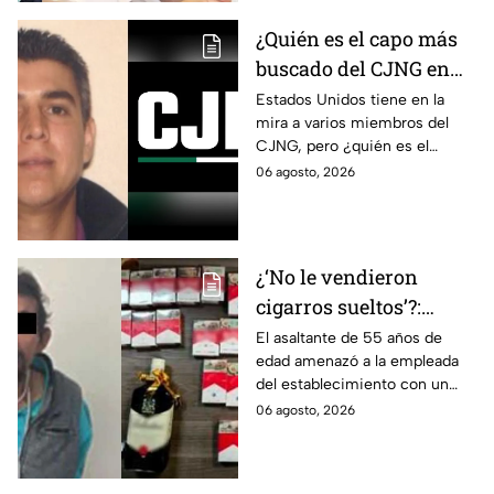
estado.
¿Quién es el capo más
buscado del CJNG en
Estados Unidos?
Estados Unidos tiene en la
mira a varios miembros del
CJNG, pero ¿quién es el
miembro más buscado por el
06 agosto, 2026
que ofrecen 25 millones de
dólares?
¿‘No le vendieron
cigarros sueltos’?:
Detienen a hombre tras
El asaltante de 55 años de
edad amenazó a la empleada
asaltar una tienda y
del establecimiento con un
llevarse más de 30
arma de fuego, llevándose
06 agosto, 2026
cajetillas en Iztapalapa
cigarros y botellas de alcohol.