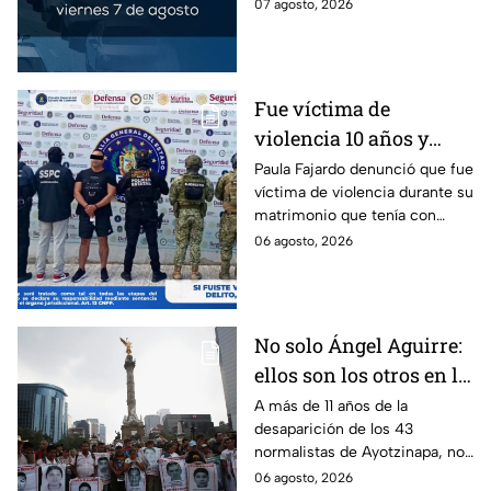
los municipios conurbados del
07 agosto, 2026
Estado de México.
Fue víctima de
violencia 10 años y
hasta ahora detienen al
Paula Fajardo denunció que fue
víctima de violencia durante su
presunto agresor: el
matrimonio que tenía con
caso de Paula Fajardo
Jorge Francisco “N”, quien fue
06 agosto, 2026
detenido por intento de
feminicidio.
No solo Ángel Aguirre:
ellos son los otros en la
lupa por el caso
A más de 11 años de la
desaparición de los 43
Ayotzinapa
normalistas de Ayotzinapa, no
se ha conocido el paradero de
06 agosto, 2026