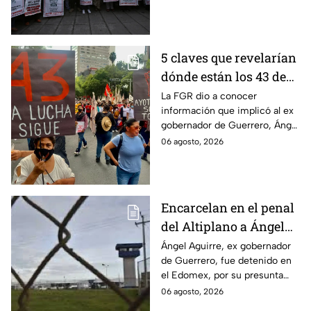
los estudiantes a pesar de las
detenciones por el caso.
5 claves que revelarían
dónde están los 43 de
Ayotzinapa tras
La FGR dio a conocer
información que implicó al ex
captura de Ángel
gobernador de Guerrero, Ángel
Aguirre, ex gobernador
Aguirre, quien fue detenido
06 agosto, 2026
de Guerrero
por su presunta relación con el
caso Ayotzinapa.
Encarcelan en el penal
del Altiplano a Ángel
Aguirre, ex gobernador
Ángel Aguirre, ex gobernador
de Guerrero, fue detenido en
de Guerrero por caso
el Edomex, por su presunta
Ayotzinapa
participación en la
06 agosto, 2026
desaparición de los 43