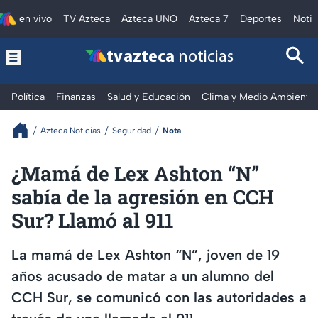
en vivo
TV Azteca
Azteca UNO
Azteca 7
Deportes
Notic
tv azteca
noticias
Política
Finanzas
Salud y Educación
Clima y Medio Ambiente
Azteca Noticias
Seguridad
Nota
¿Mamá de Lex Ashton “N”
sabía de la agresión en CCH
Sur? Llamó al 911
La mamá de Lex Ashton “N”, joven de 19
años acusado de matar a un alumno del
CCH Sur, se comunicó con las autoridades a