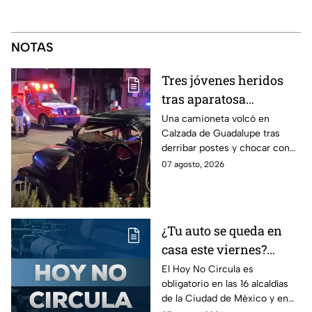
NOTAS
Tres jóvenes heridos
tras aparatosa
volcadura en Tepeyac
Una camioneta volcó en
Calzada de Guadalupe tras
Insurgentes y operativo
derribar postes y chocar con
en la Juárez, mientras
un árbol, dejando a tres
07 agosto, 2026
dormía
jóvenes lesionados.
¿Tu auto se queda en
casa este viernes?
Revisa el Hoy No
El Hoy No Circula es
obligatorio en las 16 alcaldías
Circula de este 7 de
de la Ciudad de México y en
agosto