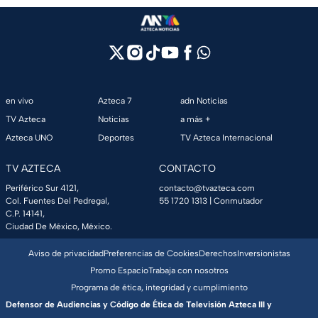
en vivo
Azteca 7
adn Noticias
TV Azteca
Noticias
a más +
Azteca UNO
Deportes
TV Azteca Internacional
TV AZTECA
CONTACTO
Periférico Sur 4121,
contacto@tvazteca.com
Col. Fuentes Del Pedregal,
55 1720 1313
| Conmutador
C.P. 14141,
Ciudad De México, México.
Aviso de privacidad
Preferencias de Cookies
Derechos
Inversionistas
Promo Espacio
Trabaja con nosotros
Programa de ética, integridad y cumplimiento
Defensor de Audiencias y Código de Ética de Televisión Azteca III y