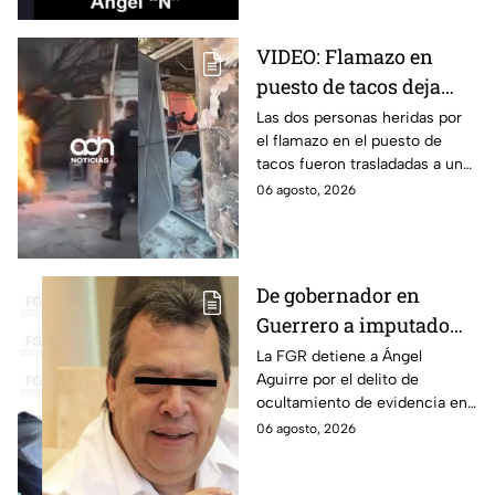
VIDEO: Flamazo en
puesto de tacos deja
dos heridos en CDMX
Las dos personas heridas por
el flamazo en el puesto de
tacos fueron trasladadas a un
hospital para recibir atención
06 agosto, 2026
especializada; su vida no corre
peligro.
De gobernador en
Guerrero a imputado
por la "Verdad
La FGR detiene a Ángel
Aguirre por el delito de
Histórica"; Así fue como
ocultamiento de evidencia en
Ángel Aguirre obstruyó
el caso Ayotzinapa. Esta es la
06 agosto, 2026
la justicia en caso
línea del tiempo del caso que
Ayotzinapa
ocurrió bajo su gestión en el