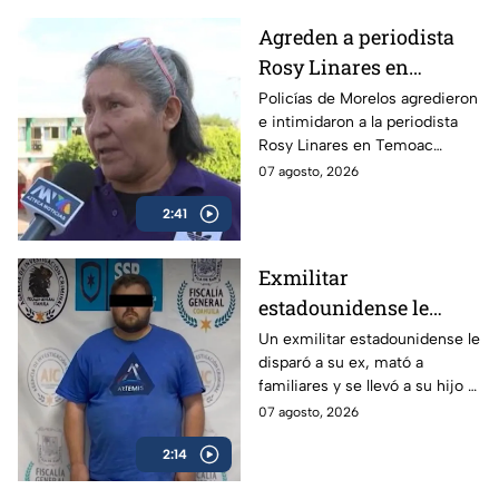
Agreden a periodista
Rosy Linares en
Morelos durante
Policías de Morelos agredieron
e intimidaron a la periodista
cobertura del asesinato
Rosy Linares en Temoac
del alcalde de Temoac
mientras realizaba una
07 agosto, 2026
cobertura. La gobernadora
2:41
Margarita González mantiene
el silencio.
Exmilitar
estadounidense le
disparó a su ex en
Un exmilitar estadounidense le
disparó a su ex, mató a
Saltillo, mató a
familiares y se llevó a su hijo a
familiares y se llevó a
la frontera.
07 agosto, 2026
su hijo
2:14