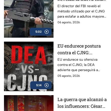
del CJNG a adultos
El director del FBI reveló el
método utilizado por el CJNG
mayores de Estados
para estafar a adultos mayores
Unidos
de Estados Unidos desde
06 agosto, 2026
México.
5:02
EU endurece postura
contra el CJNG:
advierte que también
EU endurece su ofensiva
contra el CJNG; la DEA
irá por políticos que
advierte que perseguirá a
protejan al cártel
políticos que protejan al cártel
05 agosto, 2026
y anuncia millonarias
5:14
recompensas por sus líderes.
La guerra que alcanzó a
los influencers: César