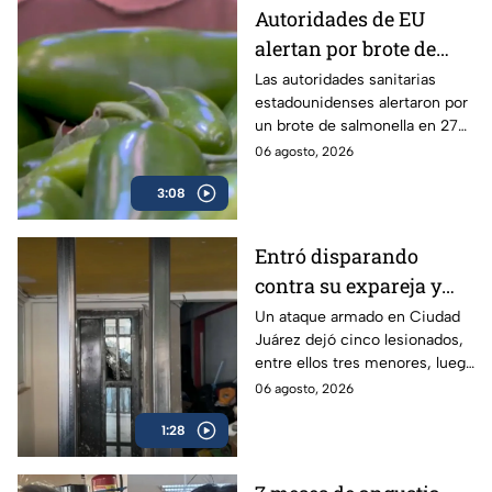
Autoridades de EU
alertan por brote de
Salmonella en cultivos
Las autoridades sanitarias
estadounidenses alertaron por
de jalapeño en México
un brote de salmonella en 27
estados vinculados a el chile
06 agosto, 2026
jalapeño cultivados en México.
3:08
Entró disparando
contra su expareja y
sus hijos: Ataque
Un ataque armado en Ciudad
Juárez dejó cinco lesionados,
armado conmociona a
entre ellos tres menores, luego
Ciudad Juárez
de que un exesposo
06 agosto, 2026
presuntamente disparara
1:28
contra su expareja y su nueva
pareja.