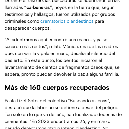
Durante el rastreo, las buscadoras se adentraron en las
llamadas
“carboneras”
, hoyos en la tierra que, según
testimonios y hallazgos, fueron utilizados por grupos
criminales como
crematorios clandestinos
para
desaparecer cuerpos.
“Al adentrarnos aquí encontré una mano... y ya se
sacaron más restos”
, relató Mónica, una de las madres
que, con varilla y pala en mano, desafía al silencio del
desierto. En este punto, los peritos iniciaron el
levantamiento de cientos de fragmentos óseos que, se
espera, pronto puedan devolver la paz a alguna familia.
Más de 160 cuerpos recuperados
Paula Lizet Soto, del colectivo “Buscando a Jonas”,
destacó que la labor no se detiene a pesar del peligro.
Tan solo en lo que va del año, han localizado decenas de
osamentas.
“En 2023 encontramos 26, y en marzo
pasado detectamos otro panteón clandestino. No