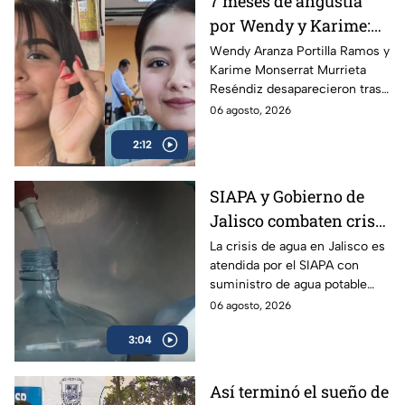
7 meses de angustia
por Wendy y Karime:
desaparecieron tras
Wendy Aranza Portilla Ramos y
Karime Monserrat Murrieta
acudir a funeral de
Reséndiz desaparecieron tras
reportero en Veracruz
asistir al funeral del reportero
06 agosto, 2026
Carlos Castro, asesinado en
2:12
Poza Rica, Veracruz.
SIAPA y Gobierno de
Jalisco combaten crisis
de agua y llevan
La crisis de agua en Jalisco es
atendida por el SIAPA con
suministro potable
suministro de agua potable
gratuito a colonias
gratuito, nuevas obras de
06 agosto, 2026
afectadas
potabilización y apoyo en
3:04
colonias afectadas.
Así terminó el sueño de