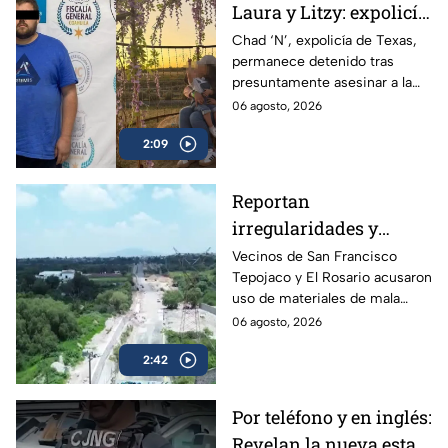
Laura y Litzy: expolicía
de Texas permanece
Chad ‘N’, expolicía de Texas,
permanece detenido tras
detenido por
presuntamente asesinar a la
multihomicidio en
familia de su expareja en
06 agosto, 2026
Saltillo
Saltillo; pretendía huir a EU con
2:09
su hijo.
Reportan
irregularidades y
posible desvío de
Vecinos de San Francisco
Tepojaco y El Rosario acusaron
recursos en obras
uso de materiales de mala
viales de Cuautitlán
calidad en una obra de 23
06 agosto, 2026
Izcalli, Edomex
millones de pesos que lleva 20
2:42
años inconclusa en Cuautitlán
Izcalli, Edomex.
Por teléfono y en inglés:
Revelan la nueva estafa