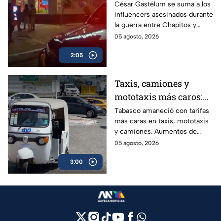
Gastélum se suma a
César Gastélum se suma a los
influencers asesinados durante
lista de asesinados
la guerra entre Chapitos y
entre guerra de
Mayiza; conoce los casos
05 agosto, 2026
Chapitos-Mayiza
ligados a la disputa del Cártel
2:05
de Sinaloa.
Taxis, camiones y
mototaxis más caros:
Tabasco eleva hasta
Tabasco amaneció con tarifas
más caras en taxis, mototaxis
20% las tarifas del
y camiones. Aumentos de
transporte público
hasta 20% golpean el bolsillo
05 agosto, 2026
de usuarios que ya enfrentan
3:00
salarios bajos, informalidad
laboral superior al 60% y
unidades sin aire
acondicionado.