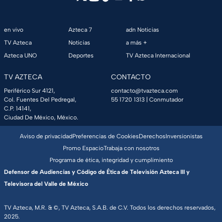
en vivo
Azteca 7
adn Noticias
TV Azteca
Noticias
a más +
Azteca UNO
Deportes
TV Azteca Internacional
TV AZTECA
CONTACTO
Periférico Sur 4121,
contacto@tvazteca.com
Col. Fuentes Del Pedregal,
55 1720 1313
| Conmutador
C.P. 14141,
Ciudad De México, México.
Aviso de privacidad
Preferencias de Cookies
Derechos
Inversionistas
Promo Espacio
Trabaja con nosotros
Programa de ética, integridad y cumplimiento
Defensor de Audiencias y Código de Ética de Televisión Azteca III y
Televisora del Valle de México
TV Azteca, M.R. & ©, TV Azteca, S.A.B. de C.V. Todos los derechos reservados,
2025.