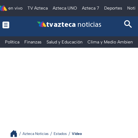
en vivo
TV Azteca
Azteca UNO
Azteca 7
Deportes
Notic
tv azteca
noticias
Política
Finanzas
Salud y Educación
Clima y Medio Ambiente
Azteca Noticias
Estados
Video