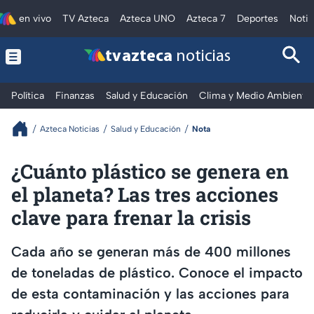
en vivo
TV Azteca
Azteca UNO
Azteca 7
Deportes
Notic
tv azteca
noticias
Política
Finanzas
Salud y Educación
Clima y Medio Ambiente
Azteca Noticias
Salud y Educación
Nota
¿Cuánto plástico se genera en
el planeta? Las tres acciones
clave para frenar la crisis
Cada año se generan más de 400 millones
de toneladas de plástico. Conoce el impacto
de esta contaminación y las acciones para