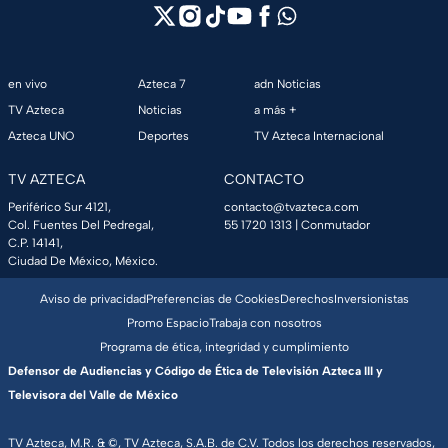
en vivo
Azteca 7
adn Noticias
TV Azteca
Noticias
a más +
Azteca UNO
Deportes
TV Azteca Internacional
TV AZTECA
CONTACTO
Periférico Sur 4121,
contacto@tvazteca.com
Col. Fuentes Del Pedregal,
55 1720 1313
| Conmutador
C.P. 14141,
Ciudad De México, México.
Aviso de privacidad
Preferencias de Cookies
Derechos
Inversionistas
Promo Espacio
Trabaja con nosotros
Programa de ética, integridad y cumplimiento
Defensor de Audiencias y Código de Ética de Televisión Azteca III y
Televisora del Valle de México
TV Azteca, M.R. & ©, TV Azteca, S.A.B. de C.V. Todos los derechos reservados,