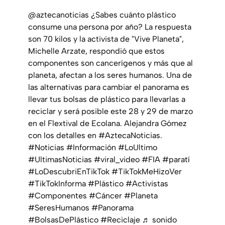
@aztecanoticias
¿Sabes cuánto plástico
consume una persona por año? La respuesta
son 70 kilos y la activista de "Vive Planeta",
Michelle Arzate, respondió que estos
componentes son cancerígenos y más que al
planeta, afectan a los seres humanos. Una de
las alternativas para cambiar el panorama es
llevar tus bolsas de plástico para llevarlas a
reciclar y será posible este 28 y 29 de marzo
en el Flextival de Ecolana. Alejandra Gómez
con los detalles en
#AztecaNoticias
.
#Noticias
#Información
#LoUltimo
#UltimasNoticias
#viral_video
#FIA
#paratí
#LoDescubriEnTikTok
#TikTokMeHizoVer
#TikTokInforma
#Plástico
#Activistas
#Componentes
#Cáncer
#Planeta
#SeresHumanos
#Panorama
#BolsasDePlástico
#Reciclaje
♬ sonido